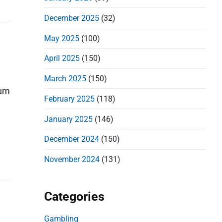
December 2025
(32)
May 2025
(100)
April 2025
(150)
March 2025
(150)
lum
February 2025
(118)
January 2025
(146)
December 2024
(150)
November 2024
(131)
Categories
Gambling