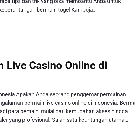
pa tips dan trik yang bisa membantu Anda untuk
 keberuntungan bermain togel Kamboja…
 Live Casino Online di
Indonesia Apakah Anda seorang penggemar permainan
galaman bermain live casino online di Indonesia. Berma
agi para pemain, mulai dari kemudahan akses hingga
ler yang profesional. Salah satu keuntungan utama…