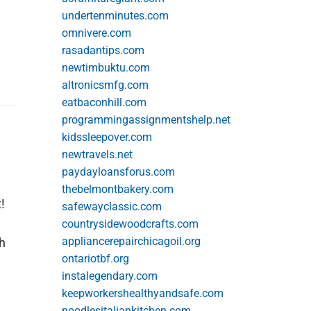
undertenminutes.com
omnivere.com
rasadantips.com
newtimbuktu.com
altronicsmfg.com
eatbaconhill.com
programmingassignmentshelp.net
kidssleepover.com
newtravels.net
paydayloansforus.com
thebelmontbakery.com
!
safewayclassic.com
countrysidewoodcrafts.com
appliancerepairchicagoil.org
h
ontariotbf.org
instalegendary.com
keepworkershealthyandsafe.com
noodlesitaliankitchen.com