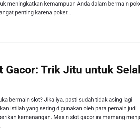
a untuk meningkatkan kemampuan Anda dalam bermain pok
sangat penting karena poker…
 Gacor: Trik Jitu untuk Sela
 bermain slot? Jika iya, pasti sudah tidak asing lagi
akan istilah yang sering digunakan oleh para pemain judi
berikan kemenangan. Mesin slot gacor ini memang menj
…