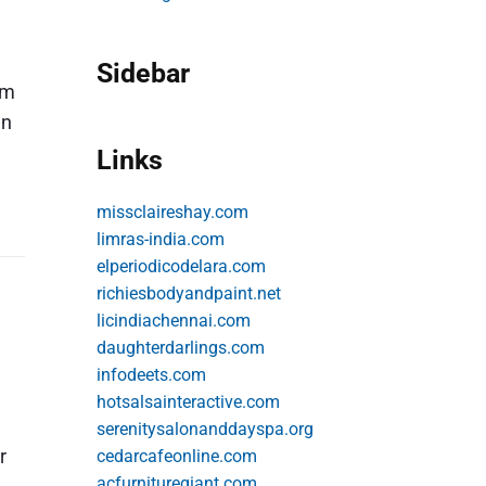
Sidebar
am
an
Links
missclaireshay.com
limras-india.com
elperiodicodelara.com
richiesbodyandpaint.net
licindiachennai.com
daughterdarlings.com
infodeets.com
hotsalsainteractive.com
serenitysalonanddayspa.org
r
cedarcafeonline.com
acfurnituregiant.com