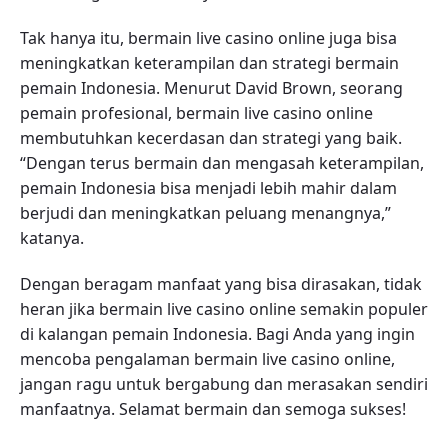
Tak hanya itu, bermain live casino online juga bisa
meningkatkan keterampilan dan strategi bermain
pemain Indonesia. Menurut David Brown, seorang
pemain profesional, bermain live casino online
membutuhkan kecerdasan dan strategi yang baik.
“Dengan terus bermain dan mengasah keterampilan,
pemain Indonesia bisa menjadi lebih mahir dalam
berjudi dan meningkatkan peluang menangnya,”
katanya.
Dengan beragam manfaat yang bisa dirasakan, tidak
heran jika bermain live casino online semakin populer
di kalangan pemain Indonesia. Bagi Anda yang ingin
mencoba pengalaman bermain live casino online,
jangan ragu untuk bergabung dan merasakan sendiri
manfaatnya. Selamat bermain dan semoga sukses!