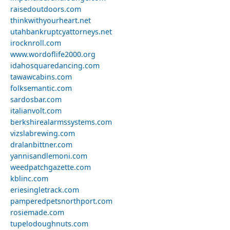
raisedoutdoors.com
thinkwithyourheart.net
utahbankruptcyattorneys.net
irocknroll.com
www.wordoflife2000.org
idahosquaredancing.com
tawawcabins.com
folksemantic.com
sardosbar.com
italianvolt.com
berkshirealarmssystems.com
vizslabrewing.com
dralanbittner.com
yannisandlemoni.com
weedpatchgazette.com
kblinc.com
eriesingletrack.com
pamperedpetsnorthport.com
rosiemade.com
tupelodoughnuts.com