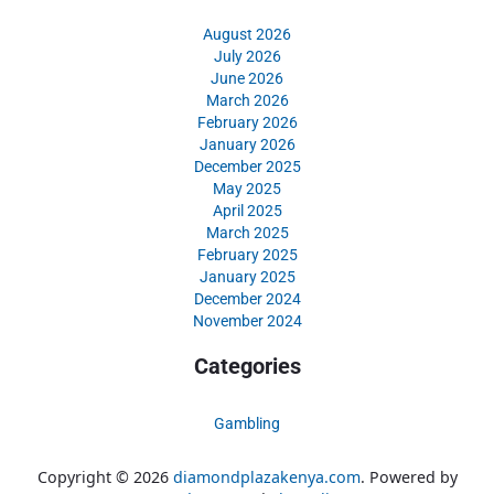
August 2026
July 2026
June 2026
March 2026
February 2026
January 2026
December 2025
May 2025
April 2025
March 2025
February 2025
January 2025
December 2024
November 2024
Categories
Gambling
Copyright © 2026
diamondplazakenya.com
. Powered by