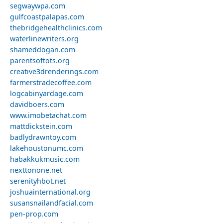
segwaywpa.com
gulfcoastpalapas.com
thebridgehealthclinics.com
waterlinewriters.org
shameddogan.com
parentsoftots.org
creative3drenderings.com
farmerstradecoffee.com
logcabinyardage.com
davidboers.com
www.imobetachat.com
mattdickstein.com
badlydrawntoy.com
lakehoustonumc.com
habakkukmusic.com
nexttonone.net
serenityhbot.net
joshuainternational.org
susansnailandfacial.com
pen-prop.com