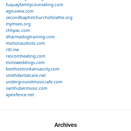
fuquayfamilycounseling.com
agouveia.com
secondbaptistchurchofolathe.org
mymseo.org
chhpac.com
dharmadogtraining.com
motionaudiotx.com
rttl.me
rescomheating.com
mimiweddings.com
besthostinnkansascity.com
smithdentalcare.net
undergroundmusiccafe.com
samhubermusic.com
apexfence.net
Archives