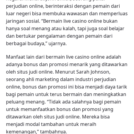
perjudian online, berinteraksi dengan pemain dari
luar negeri bisa membuka wawasan dan memperluas
jaringan sosial. “Bermain live casino online bukan
hanya soal menang atau kalah, tapi juga soal belajar
dan bertukar pengalaman dengan pemain dari
berbagai budaya,” ujarnya.
Manfaat lain dari bermain live casino online adalah
adanya bonus dan promosi menarik yang ditawarkan
oleh situs judi online. Menurut Sarah Johnson,
seorang ahli marketing dalam industri perjudian
online, bonus dan promosi ini bisa menjadi daya tarik
bagi pemain untuk terus bermain dan meningkatkan
peluang menang. “Tidak ada salahnya bagi pemain
untuk memanfaatkan bonus dan promosi yang
ditawarkan oleh situs judi online. Mereka bisa
menjadi modal tambahan untuk meraih
kemenangan,” tambahnya.