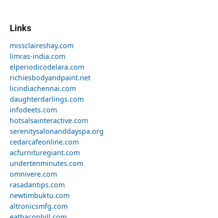
Links
missclaireshay.com
limras-india.com
elperiodicodelara.com
richiesbodyandpaint.net
licindiachennai.com
daughterdarlings.com
infodeets.com
hotsalsainteractive.com
serenitysalonanddayspa.org
cedarcafeonline.com
acfurnituregiant.com
undertenminutes.com
omnivere.com
rasadantips.com
newtimbuktu.com
altronicsmfg.com
eatbaconhill.com