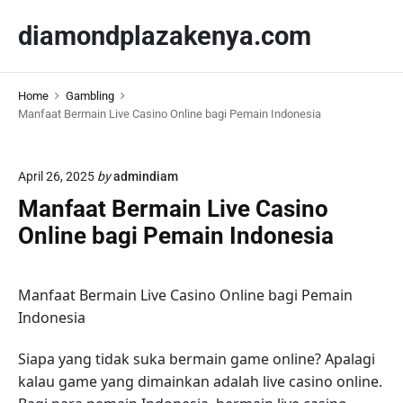
S
diamondplazakenya.com
k
i
p
Home
Gambling
t
Manfaat Bermain Live Casino Online bagi Pemain Indonesia
o
c
o
April 26, 2025
by
admindiam
n
Manfaat Bermain Live Casino
t
Online bagi Pemain Indonesia
e
n
t
Manfaat Bermain Live Casino Online bagi Pemain
Indonesia
Siapa yang tidak suka bermain game online? Apalagi
kalau game yang dimainkan adalah live casino online.