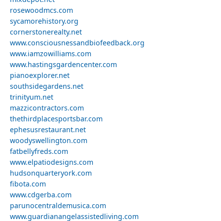
rosewoodmcs.com
sycamorehistory.org
cornerstonerealty.net
www.consciousnessandbiofeedback.org
www.iamzowilliams.com
www.hastingsgardencenter.com
pianoexplorer.net
southsidegardens.net
trinityum.net
mazzicontractors.com
thethirdplacesportsbar.com
ephesusrestaurant.net
woodyswellington.com
fatbellyfreds.com
www.elpatiodesigns.com
hudsonquarteryork.com
fibota.com
www.cdgerba.com
parunocentraldemusica.com
www.guardianangelassistedliving.com