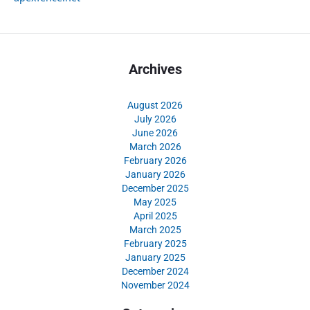
Archives
August 2026
July 2026
June 2026
March 2026
February 2026
January 2026
December 2025
May 2025
April 2025
March 2025
February 2025
January 2025
December 2024
November 2024