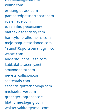
kblinc.com
eriesingletrack.com
pamperedpetsnorthport.com
rosiemade.com
tupelodoughnuts.com
olathekidsdentistry.com
hanleyfuneralhomeinc.com
mejorpaquetesorlando.com
1stand10sportsbarandgrill.com
w4btx.com
angelstouchnaillash.com
kabbalahacademy.net
smilondental.com
newstarcollision.com
sasrentals.com
secondsighttechnology.com
michaelsarver.com
greengeckogrocer.com
hlathome-staging.com
wokteriyakitargetmall.com