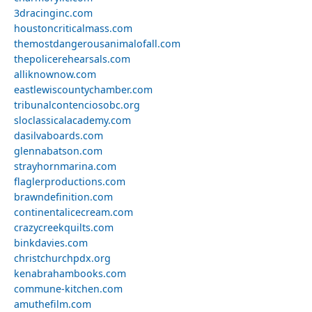
3dracinginc.com
houstoncriticalmass.com
themostdangerousanimalofall.com
thepolicerehearsals.com
alliknownow.com
eastlewiscountychamber.com
tribunalcontenciosobc.org
sloclassicalacademy.com
dasilvaboards.com
glennabatson.com
strayhornmarina.com
flaglerproductions.com
brawndefinition.com
continentalicecream.com
crazycreekquilts.com
binkdavies.com
christchurchpdx.org
kenabrahambooks.com
commune-kitchen.com
amuthefilm.com