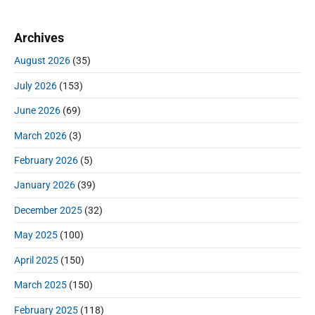
Archives
August 2026
(35)
July 2026
(153)
June 2026
(69)
March 2026
(3)
February 2026
(5)
January 2026
(39)
December 2025
(32)
May 2025
(100)
April 2025
(150)
March 2025
(150)
February 2025
(118)