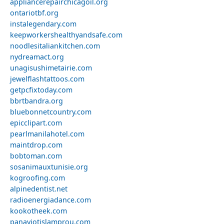
appliancerepairchicagoil.org
ontariotbf.org
instalegendary.com
keepworkershealthyandsafe.com
noodlesitaliankitchen.com
nydreamact.org
unagisushimetairie.com
jewelflashtattoos.com
getpcfixtoday.com
bbrtbandra.org
bluebonnetcountry.com
epicclipart.com
pearlmanilahotel.com
maintdrop.com
bobtoman.com
sosanimauxtunisie.org
kogroofing.com
alpinedentist.net
radioenergiadance.com
kookotheek.com
panayiotislamprou.com