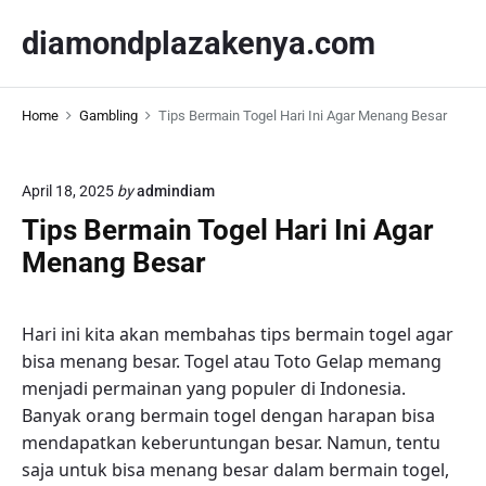
S
diamondplazakenya.com
k
i
p
Home
Gambling
Tips Bermain Togel Hari Ini Agar Menang Besar
t
o
c
April 18, 2025
by
admindiam
o
Tips Bermain Togel Hari Ini Agar
n
t
Menang Besar
e
n
Hari ini kita akan membahas tips bermain togel agar
t
bisa menang besar. Togel atau Toto Gelap memang
menjadi permainan yang populer di Indonesia.
Banyak orang bermain togel dengan harapan bisa
mendapatkan keberuntungan besar. Namun, tentu
saja untuk bisa menang besar dalam bermain togel,