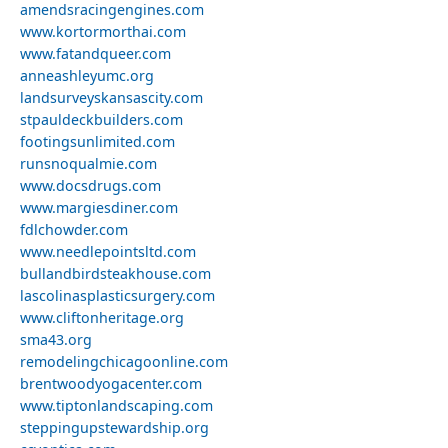
amendsracingengines.com
www.kortormorthai.com
www.fatandqueer.com
anneashleyumc.org
landsurveyskansascity.com
stpauldeckbuilders.com
footingsunlimited.com
runsnoqualmie.com
www.docsdrugs.com
www.margiesdiner.com
fdlchowder.com
www.needlepointsltd.com
bullandbirdsteakhouse.com
lascolinasplasticsurgery.com
www.cliftonheritage.org
sma43.org
remodelingchicagoonline.com
brentwoodyogacenter.com
www.tiptonlandscaping.com
steppingupstewardship.org