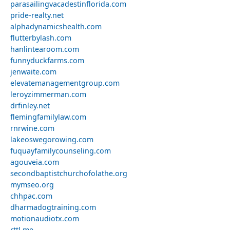
parasailingvacadestinflorida.com
pride-realty.net
alphadynamicshealth.com
flutterbylash.com
hanlintearoom.com
funnyduckfarms.com
jenwaite.com
elevatemanagementgroup.com
leroyzimmerman.com
drfinley.net
flemingfamilylaw.com
rnrwine.com
lakeoswegorowing.com
fuquayfamilycounseling.com
agouveia.com
secondbaptistchurchofolathe.org
mymseo.org
chhpac.com
dharmadogtraining.com
motionaudiotx.com
rttl.me