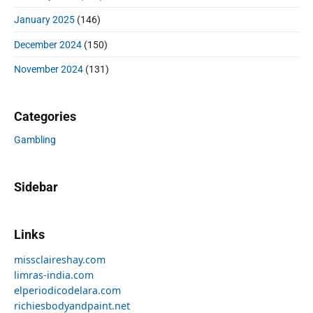
January 2025
(146)
December 2024
(150)
November 2024
(131)
Categories
Gambling
Sidebar
Links
missclaireshay.com
limras-india.com
elperiodicodelara.com
richiesbodyandpaint.net