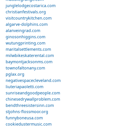
junglelodgecostarica.com
christianfestivals.org
visitcountrykitchen.com
algarve-dolphins.com
alanveingrad.com
ginosonhiggins.com
wutungprinting.com
maritalsettlements.com
milwbikeskaterental.com
baymontjacksonms.com
townofaltonany.com
pglax.org
negativespacecleveland.com
liuteriapaoletti.com
sunriseandgoodpeople.com
chinesedrywallproblem.com
bendthreesistersinn.com
stjohns-flossmoor.org
funnyboneusa.com
cookiedustermusic.com