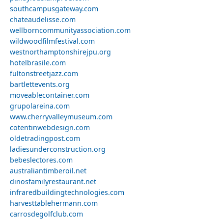
southcampusgateway.com
chateaudelisse.com
wellborncommunityassociation.com
wildwoodfilmfestival.com
westnorthamptonshirejpu.org
hotelbrasile.com
fultonstreetjazz.com
bartlettevents.org
moveablecontainer.com
grupolareina.com
www.cherryvalleymuseum.com
cotentinwebdesign.com
oldetradingpost.com
ladiesunderconstruction.org
bebeslectores.com
australiantimberoil.net
dinosfamilyrestaurant.net
infraredbuildingtechnologies.com
harvesttablehermann.com
carrosdegolfclub.com