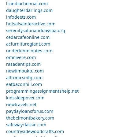
licindiachennai.com
daughterdarlings.com
infodeets.com
hotsalsainteractive.com
serenitysalonanddayspa.org
cedarcafeonline.com
acfurnituregiant.com
undertenminutes.com
omnivere.com
rasadantips.com
newtimbuktu.com
altronicsmfg.com
eatbaconhill.com
programmingassignmentshelp.net
kidssleepover.com
newtravels.net
paydayloansforus.com
thebelmontbakery.com
safewayclassic.com
countrysidewoodcrafts.com