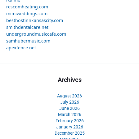
rescomheating.com
mimiweddings.com
besthostinnkansascity.com
smithdentalcare.net
undergroundmusiccafe.com
samhubermusic.com
apexfence.net
Archives
August 2026
July 2026
June 2026
March 2026
February 2026
January 2026
December 2025