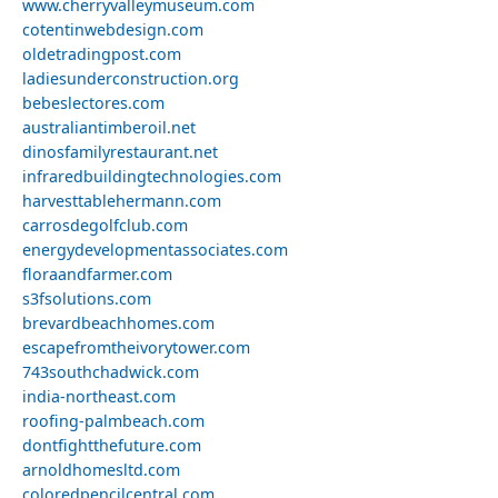
www.cherryvalleymuseum.com
cotentinwebdesign.com
oldetradingpost.com
ladiesunderconstruction.org
bebeslectores.com
australiantimberoil.net
dinosfamilyrestaurant.net
infraredbuildingtechnologies.com
harvesttablehermann.com
carrosdegolfclub.com
energydevelopmentassociates.com
floraandfarmer.com
s3fsolutions.com
brevardbeachhomes.com
escapefromtheivorytower.com
743southchadwick.com
india-northeast.com
roofing-palmbeach.com
dontfightthefuture.com
arnoldhomesltd.com
coloredpencilcentral.com