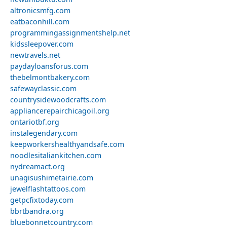
altronicsmfg.com
eatbaconhill.com
programmingassignmentshelp.net
kidssleepover.com
newtravels.net
paydayloansforus.com
thebelmontbakery.com
safewayclassic.com
countrysidewoodcrafts.com
appliancerepairchicagoil.org
ontariotbf.org
instalegendary.com
keepworkershealthyandsafe.com
noodlesitaliankitchen.com
nydreamact.org
unagisushimetairie.com
jewelflashtattoos.com
getpcfixtoday.com
bbrtbandra.org
bluebonnetcountry.com