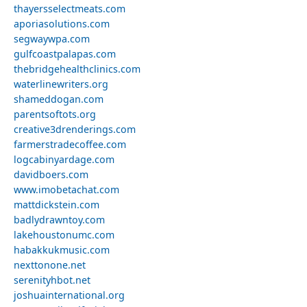
thayersselectmeats.com
aporiasolutions.com
segwaywpa.com
gulfcoastpalapas.com
thebridgehealthclinics.com
waterlinewriters.org
shameddogan.com
parentsoftots.org
creative3drenderings.com
farmerstradecoffee.com
logcabinyardage.com
davidboers.com
www.imobetachat.com
mattdickstein.com
badlydrawntoy.com
lakehoustonumc.com
habakkukmusic.com
nexttonone.net
serenityhbot.net
joshuainternational.org