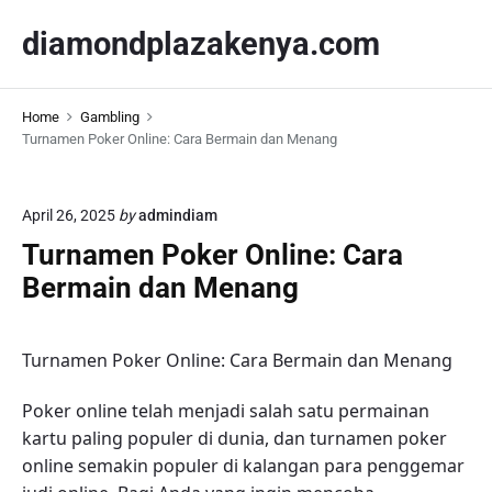
S
diamondplazakenya.com
k
i
p
Home
Gambling
t
Turnamen Poker Online: Cara Bermain dan Menang
o
c
o
April 26, 2025
by
admindiam
n
Turnamen Poker Online: Cara
t
Bermain dan Menang
e
n
t
Turnamen Poker Online: Cara Bermain dan Menang
Poker online telah menjadi salah satu permainan
kartu paling populer di dunia, dan turnamen poker
online semakin populer di kalangan para penggemar