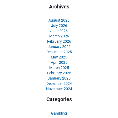
Archives
August 2026
July 2026
June 2026
March 2026
February 2026
January 2026
December 2025
May 2025
April 2025
March 2025
February 2025
January 2025
December 2024
November 2024
Categories
Gambling