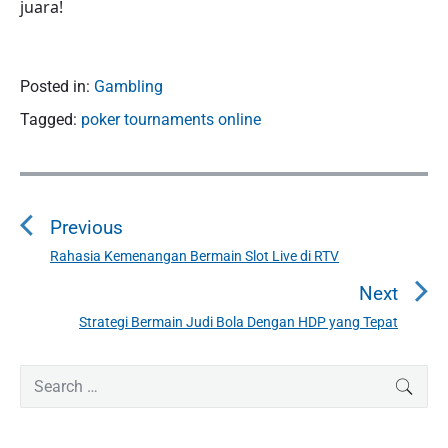
juara!
Posted in:
Gambling
Tagged:
poker tournaments online
P
o
Previous
s
t
Rahasia Kemenangan Bermain Slot Live di RTV
P
n
r
Next
a
e
Strategi Bermain Judi Bola Dengan HDP yang Tepat
N
v
v
e
i
i
P
x
S
SEAR
o
g
r
e
t
u
a
i
a
p
s
m
t
r