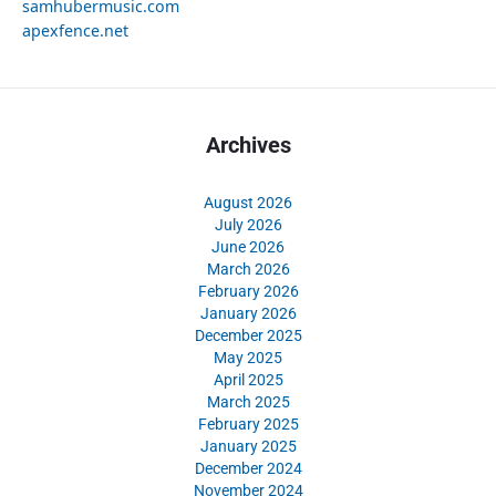
samhubermusic.com
apexfence.net
Archives
August 2026
July 2026
June 2026
March 2026
February 2026
January 2026
December 2025
May 2025
April 2025
March 2025
February 2025
January 2025
December 2024
November 2024