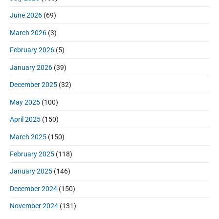
June 2026
(69)
March 2026
(3)
February 2026
(5)
January 2026
(39)
December 2025
(32)
May 2025
(100)
April 2025
(150)
March 2025
(150)
February 2025
(118)
January 2025
(146)
December 2024
(150)
November 2024
(131)