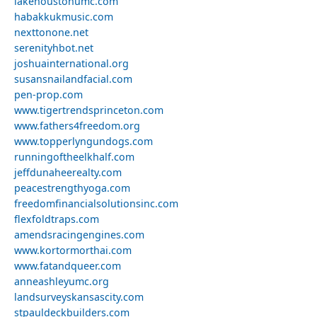
lakehoustonumc.com
habakkukmusic.com
nexttonone.net
serenityhbot.net
joshuainternational.org
susansnailandfacial.com
pen-prop.com
www.tigertrendsprinceton.com
www.fathers4freedom.org
www.topperlyngundogs.com
runningoftheelkhalf.com
jeffdunaheerealty.com
peacestrengthyoga.com
freedomfinancialsolutionsinc.com
flexfoldtraps.com
amendsracingengines.com
www.kortormorthai.com
www.fatandqueer.com
anneashleyumc.org
landsurveyskansascity.com
stpauldeckbuilders.com