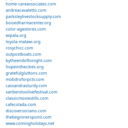
home-careassociates.com
andreacavaletto.com
parksleylivestocksupply.com
boisedharmacenter.org
color-agestores.com
wipala.org
loyola-malawi.org
rosychicc.com
outpostboats.com
bytheendoftonight.com
hopeinthecities.org
gratefulgluttons.com
mobdroforpctv.com
cassandrasturdy.com
sanbenitoolivefestival.com
classicmoviestills.com
cafecolada.com
discoversoriano.com
thebeginnerspoint.com
www.comingholidays.net