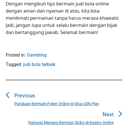
Dengan mengikuti tips bermain judi bola online
dengan aman dan nyaman di atas, kita bisa
menikmati permainan tanpa harus merasa khawatir.
Jadi, jangan lupa untuk selalu bermain dengan bijak
dan bertanggung jawab. Selamat bermain!
Posted in:
Gambling
Tagged:
judi bola terbaik
P
o
Previous
s
t
Panduan Bermain Poker Online di Situs IDN Play
P
n
r
Next
a
e
Rahasia Menang Bermain Sicbo di Kasino Online
N
v
v