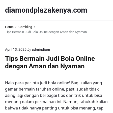
S
diamondplazakenya.com
k
i
p
Home
Gambling
t
Tips Bermain Judi Bola Online dengan Aman dan Nyaman
o
c
o
April 13, 2025
by
admindiam
n
Tips Bermain Judi Bola Online
t
dengan Aman dan Nyaman
e
n
t
Halo para pecinta judi bola online! Bagi kalian yang
gemar bermain taruhan online, pasti sudah tidak
asing lagi dengan berbagai tips dan trik untuk bisa
menang dalam permainan ini. Namun, tahukah kalian
bahwa tidak hanya penting untuk bisa menang, tapi