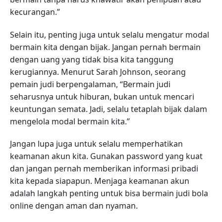
kecurangan.”
Selain itu, penting juga untuk selalu mengatur modal
bermain kita dengan bijak. Jangan pernah bermain
dengan uang yang tidak bisa kita tanggung
kerugiannya. Menurut Sarah Johnson, seorang
pemain judi berpengalaman, “Bermain judi
seharusnya untuk hiburan, bukan untuk mencari
keuntungan semata. Jadi, selalu tetaplah bijak dalam
mengelola modal bermain kita.”
Jangan lupa juga untuk selalu memperhatikan
keamanan akun kita. Gunakan password yang kuat
dan jangan pernah memberikan informasi pribadi
kita kepada siapapun. Menjaga keamanan akun
adalah langkah penting untuk bisa bermain judi bola
online dengan aman dan nyaman.