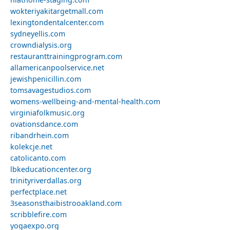
wokteriyakitargetmall.com
lexingtondentalcenter.com
sydneyellis.com
crowndialysis.org
restauranttrainingprogram.com
allamericanpoolservice.net
jewishpenicillin.com
tomsavagestudios.com
womens-wellbeing-and-mental-health.com
virginiafolkmusic.org
ovationsdance.com
ribandrhein.com
kolekcje.net
catolicanto.com
lbkeducationcenter.org
trinityriverdallas.org
perfectplace.net
3seasonsthaibistrooakland.com
scribblefire.com
yogaexpo.org