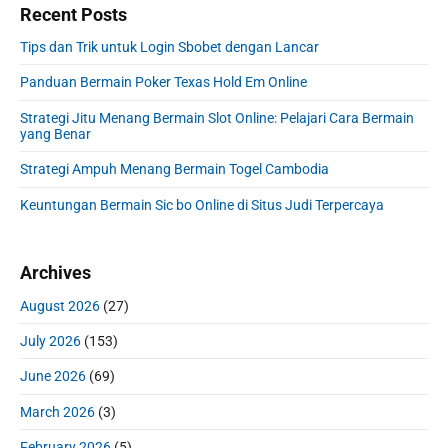
o
i
Recent Posts
a
c
o
s
o
r
h
s
Tips dan Trik untuk Login Sbobet dengan Lancar
y
t
n
f
t
S
:
Panduan Bermain Poker Texas Hold Em Online
o
:
i
r
d
Strategi Jitu Menang Bermain Slot Online: Pelajari Cara Bermain
:
yang Benar
e
b
Strategi Ampuh Menang Bermain Togel Cambodia
a
r
Keuntungan Bermain Sic bo Online di Situs Judi Terpercaya
Archives
August 2026
(27)
July 2026
(153)
June 2026
(69)
March 2026
(3)
February 2026
(5)