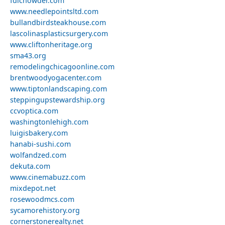
fdlchowder.com
www.needlepointsltd.com
bullandbirdsteakhouse.com
lascolinasplasticsurgery.com
www.cliftonheritage.org
sma43.org
remodelingchicagoonline.com
brentwoodyogacenter.com
www.tiptonlandscaping.com
steppingupstewardship.org
ccvoptica.com
washingtonlehigh.com
luigisbakery.com
hanabi-sushi.com
wolfandzed.com
dekuta.com
www.cinemabuzz.com
mixdepot.net
rosewoodmcs.com
sycamorehistory.org
cornerstonerealty.net