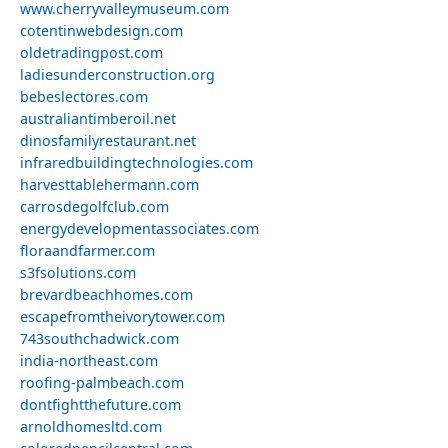
www.cherryvalleymuseum.com
cotentinwebdesign.com
oldetradingpost.com
ladiesunderconstruction.org
bebeslectores.com
australiantimberoil.net
dinosfamilyrestaurant.net
infraredbuildingtechnologies.com
harvesttablehermann.com
carrosdegolfclub.com
energydevelopmentassociates.com
floraandfarmer.com
s3fsolutions.com
brevardbeachhomes.com
escapefromtheivorytower.com
743southchadwick.com
india-northeast.com
roofing-palmbeach.com
dontfightthefuture.com
arnoldhomesltd.com