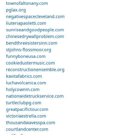
townofaltonany.com
pglax.org
negativespacecleveland.com
liuteriapaoletti.com
sunriseandgoodpeople.com
chinesedrywallproblem.com
bendthreesistersinn.com
stjohns-flossmoor.org
funnyboneusa.com
cookiedustermusic.com
reconstructionensemble.org
kavitafabrics.com
luchavolcanica.com
holycownm.com
nationwidetruckservice.com
turtleclubpg.com
greatpacifictour.com
victoriaestrella.com
thousandwavesspa.com
courtlandcenter.com