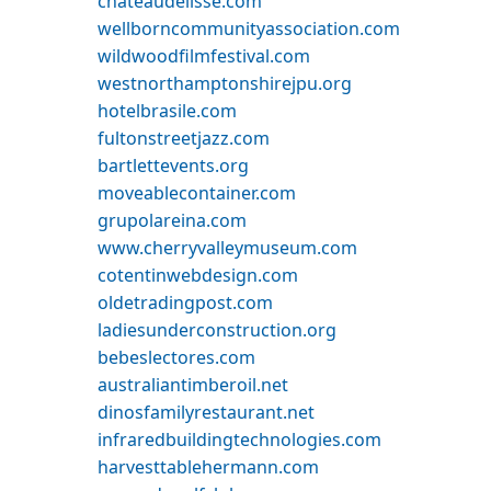
chateaudelisse.com
wellborncommunityassociation.com
wildwoodfilmfestival.com
westnorthamptonshirejpu.org
hotelbrasile.com
fultonstreetjazz.com
bartlettevents.org
moveablecontainer.com
grupolareina.com
www.cherryvalleymuseum.com
cotentinwebdesign.com
oldetradingpost.com
ladiesunderconstruction.org
bebeslectores.com
australiantimberoil.net
dinosfamilyrestaurant.net
infraredbuildingtechnologies.com
harvesttablehermann.com