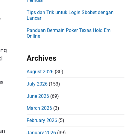
d
Pemula
e
Tips dan Trik untuk Login Sbobet dengan
s
b
Lancar
a
Panduan Bermain Poker Texas Hold Em
r
Online
ing
Archives
i
August 2026
(30)
us
July 2026
(153)
June 2026
(69)
March 2026
(3)
February 2026
(5)
an
January 2026
(39)