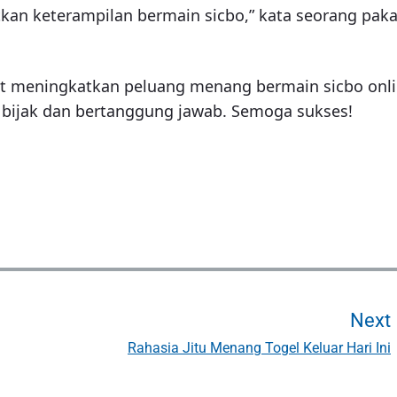
tkan keterampilan bermain sicbo,” kata seorang paka
at meningkatkan peluang menang bermain sicbo onl
n bijak dan bertanggung jawab. Semoga sukses!
Next
Rahasia Jitu Menang Togel Keluar Hari Ini