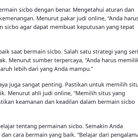
rmain sicbo dengan benar. Mengetahui aturan dan
kemenangan. Menurut pakar judi online, “Anda haru
n sicbo agar dapat membuat keputusan yang tepat
baik saat bermain sicbo. Salah satu strategi yang ser
ak. Menurut sumber terpercaya, “Anda harus memilik
taruh lebih dari yang Anda mampu.”
rcaya juga sangat penting. Pastikan untuk memilih sit
k. Menurut ahli judi online, “Memilih situs yang
stikan keamanan dan keadilan dalam bermain sicbo
s belajar tentang permainan sicbo. Semakin Anda
dan cara bermain yang baik. “Belajar dari pengalam