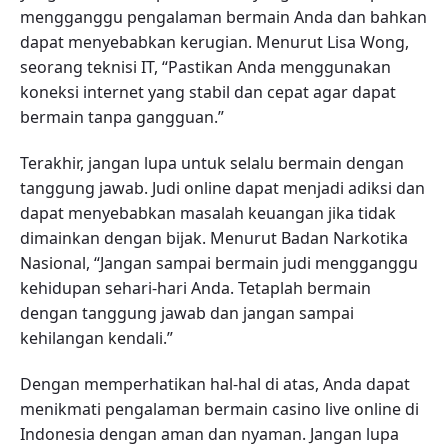
mengganggu pengalaman bermain Anda dan bahkan
dapat menyebabkan kerugian. Menurut Lisa Wong,
seorang teknisi IT, “Pastikan Anda menggunakan
koneksi internet yang stabil dan cepat agar dapat
bermain tanpa gangguan.”
Terakhir, jangan lupa untuk selalu bermain dengan
tanggung jawab. Judi online dapat menjadi adiksi dan
dapat menyebabkan masalah keuangan jika tidak
dimainkan dengan bijak. Menurut Badan Narkotika
Nasional, “Jangan sampai bermain judi mengganggu
kehidupan sehari-hari Anda. Tetaplah bermain
dengan tanggung jawab dan jangan sampai
kehilangan kendali.”
Dengan memperhatikan hal-hal di atas, Anda dapat
menikmati pengalaman bermain casino live online di
Indonesia dengan aman dan nyaman. Jangan lupa