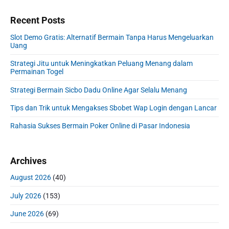
a
a
p
s
m
t
r
o
Recent Posts
a
p
c
i
s
r
o
h
Slot Demo Gratis: Alternatif Bermain Tanpa Harus Mengeluarkan
o
y
t
f
s
Uang
S
n
:
o
t
i
Strategi Jitu untuk Meningkatkan Peluang Menang dalam
r
:
Permainan Togel
d
:
e
Strategi Bermain Sicbo Dadu Online Agar Selalu Menang
b
a
Tips dan Trik untuk Mengakses Sbobet Wap Login dengan Lancar
r
Rahasia Sukses Bermain Poker Online di Pasar Indonesia
Archives
August 2026
(40)
July 2026
(153)
June 2026
(69)