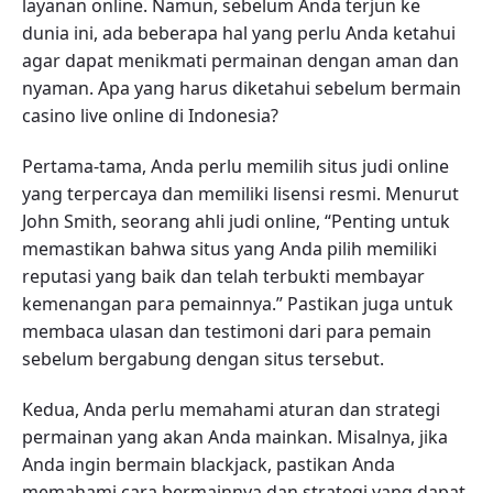
layanan online. Namun, sebelum Anda terjun ke
dunia ini, ada beberapa hal yang perlu Anda ketahui
agar dapat menikmati permainan dengan aman dan
nyaman. Apa yang harus diketahui sebelum bermain
casino live online di Indonesia?
Pertama-tama, Anda perlu memilih situs judi online
yang terpercaya dan memiliki lisensi resmi. Menurut
John Smith, seorang ahli judi online, “Penting untuk
memastikan bahwa situs yang Anda pilih memiliki
reputasi yang baik dan telah terbukti membayar
kemenangan para pemainnya.” Pastikan juga untuk
membaca ulasan dan testimoni dari para pemain
sebelum bergabung dengan situs tersebut.
Kedua, Anda perlu memahami aturan dan strategi
permainan yang akan Anda mainkan. Misalnya, jika
Anda ingin bermain blackjack, pastikan Anda
memahami cara bermainnya dan strategi yang dapat