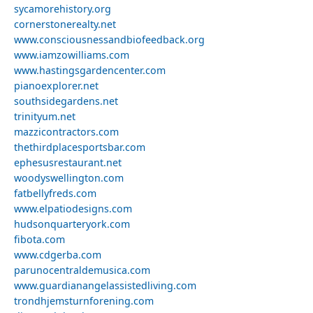
sycamorehistory.org
cornerstonerealty.net
www.consciousnessandbiofeedback.org
www.iamzowilliams.com
www.hastingsgardencenter.com
pianoexplorer.net
southsidegardens.net
trinityum.net
mazzicontractors.com
thethirdplacesportsbar.com
ephesusrestaurant.net
woodyswellington.com
fatbellyfreds.com
www.elpatiodesigns.com
hudsonquarteryork.com
fibota.com
www.cdgerba.com
parunocentraldemusica.com
www.guardianangelassistedliving.com
trondhjemsturnforening.com