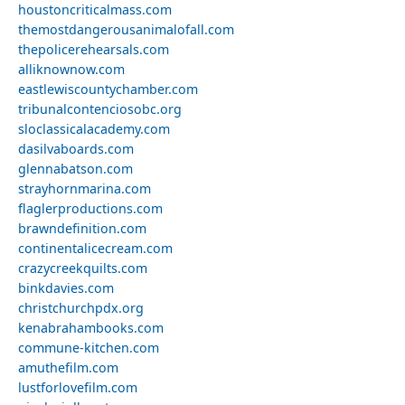
houstoncriticalmass.com
themostdangerousanimalofall.com
thepolicerehearsals.com
alliknownow.com
eastlewiscountychamber.com
tribunalcontenciosobc.org
sloclassicalacademy.com
dasilvaboards.com
glennabatson.com
strayhornmarina.com
flaglerproductions.com
brawndefinition.com
continentalicecream.com
crazycreekquilts.com
binkdavies.com
christchurchpdx.org
kenabrahambooks.com
commune-kitchen.com
amuthefilm.com
lustforlovefilm.com