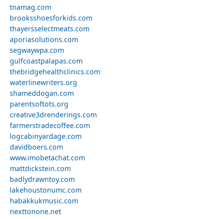
tnamag.com
brooksshoesforkids.com
thayersselectmeats.com
aporiasolutions.com
segwaywpa.com
gulfcoastpalapas.com
thebridgehealthclinics.com
waterlinewriters.org
shameddogan.com
parentsoftots.org
creative3drenderings.com
farmerstradecoffee.com
logcabinyardage.com
davidboers.com
www.imobetachat.com
mattdickstein.com
badlydrawntoy.com
lakehoustonumc.com
habakkukmusic.com
nexttonone.net