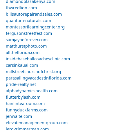
diamondplazakenya.com
tbwredlion.com
billsautorepairandsales.com
quantum-naturals.com
montessorilearningcenter.org
fergusonstreetfest.com
samjayneforever.com
matthurstphoto.com
alltheflorida.com
insidebaseballcoachesclinic.com
carsinkauai.com
millstreetchurchofchrist.org
parasailingvacadestinflorida.com
pride-realty.net
alphadynamicshealth.com
flutterbylash.com
hanlintearoom.com
funnyduckfarms.com
jenwaite.com
elevatemanagementgroup.com
leroyzimmerman.com