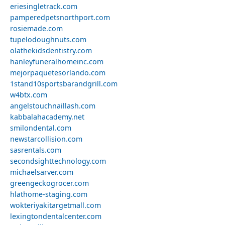
eriesingletrack.com
pamperedpetsnorthport.com
rosiemade.com
tupelodoughnuts.com
olathekidsdentistry.com
hanleyfuneralhomeinc.com
mejorpaquetesorlando.com
1stand10sportsbarandgrill.com
w4btx.com
angelstouchnaillash.com
kabbalahacademy.net
smilondental.com
newstarcollision.com
sasrentals.com
secondsighttechnology.com
michaelsarver.com
greengeckogrocer.com
hlathome-staging.com
wokteriyakitargetmall.com
lexingtondentalcenter.com