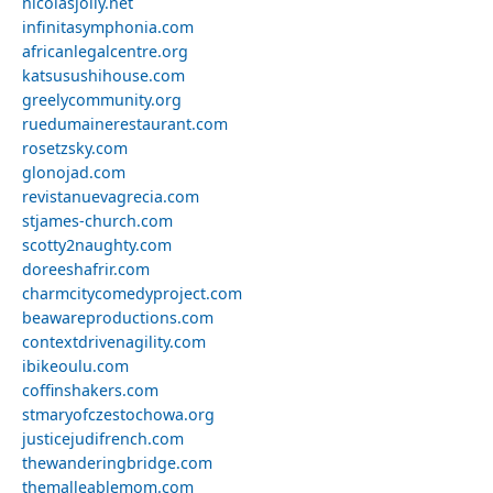
nicolasjolly.net
infinitasymphonia.com
africanlegalcentre.org
katsusushihouse.com
greelycommunity.org
ruedumainerestaurant.com
rosetzsky.com
glonojad.com
revistanuevagrecia.com
stjames-church.com
scotty2naughty.com
doreeshafrir.com
charmcitycomedyproject.com
beawareproductions.com
contextdrivenagility.com
ibikeoulu.com
coffinshakers.com
stmaryofczestochowa.org
justicejudifrench.com
thewanderingbridge.com
themalleablemom.com