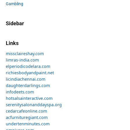
Gambling
Sidebar
Links
missclaireshay.com
limras-india.com
elperiodicodelara.com
richiesbodyandpaint.net
licindiachennai.com
daughterdarlings.com
infodeets.com
hotsalsainteractive.com
serenitysalonanddayspa.org
cedarcafeonline.com
acfurnituregiant.com
undertenminutes.com