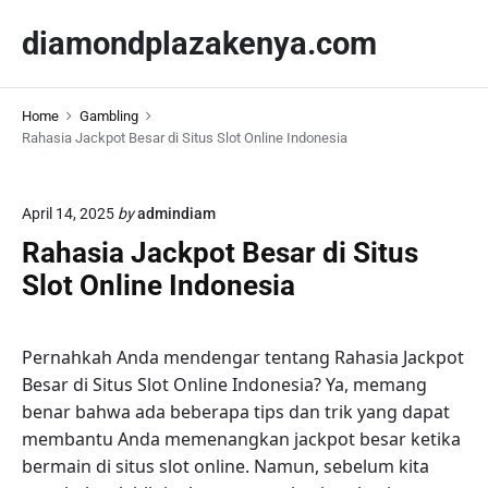
S
diamondplazakenya.com
k
i
p
Home
Gambling
t
Rahasia Jackpot Besar di Situs Slot Online Indonesia
o
c
o
April 14, 2025
by
admindiam
n
Rahasia Jackpot Besar di Situs
t
Slot Online Indonesia
e
n
t
Pernahkah Anda mendengar tentang Rahasia Jackpot
Besar di Situs Slot Online Indonesia? Ya, memang
benar bahwa ada beberapa tips dan trik yang dapat
membantu Anda memenangkan jackpot besar ketika
bermain di situs slot online. Namun, sebelum kita