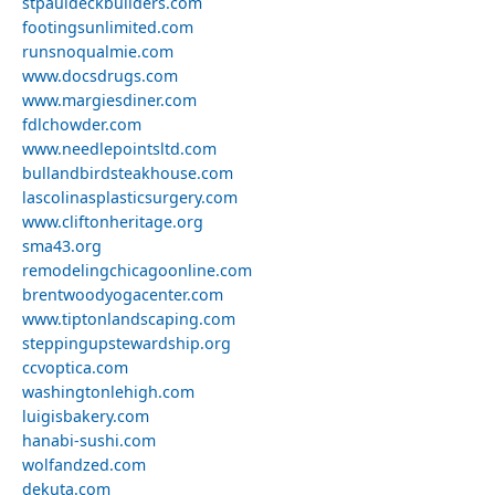
stpauldeckbuilders.com
footingsunlimited.com
runsnoqualmie.com
www.docsdrugs.com
www.margiesdiner.com
fdlchowder.com
www.needlepointsltd.com
bullandbirdsteakhouse.com
lascolinasplasticsurgery.com
www.cliftonheritage.org
sma43.org
remodelingchicagoonline.com
brentwoodyogacenter.com
www.tiptonlandscaping.com
steppingupstewardship.org
ccvoptica.com
washingtonlehigh.com
luigisbakery.com
hanabi-sushi.com
wolfandzed.com
dekuta.com