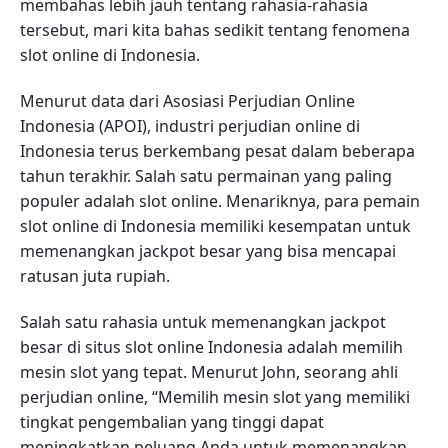
membahas lebih jauh tentang rahasia-rahasia
tersebut, mari kita bahas sedikit tentang fenomena
slot online di Indonesia.
Menurut data dari Asosiasi Perjudian Online
Indonesia (APOI), industri perjudian online di
Indonesia terus berkembang pesat dalam beberapa
tahun terakhir. Salah satu permainan yang paling
populer adalah slot online. Menariknya, para pemain
slot online di Indonesia memiliki kesempatan untuk
memenangkan jackpot besar yang bisa mencapai
ratusan juta rupiah.
Salah satu rahasia untuk memenangkan jackpot
besar di situs slot online Indonesia adalah memilih
mesin slot yang tepat. Menurut John, seorang ahli
perjudian online, “Memilih mesin slot yang memiliki
tingkat pengembalian yang tinggi dapat
meningkatkan peluang Anda untuk memenangkan