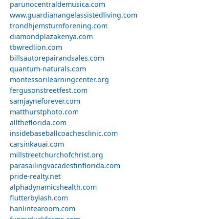
parunocentraldemusica.com
www.guardianangelassistedliving.com
trondhjemsturnforening.com
diamondplazakenya.com
tbwredlion.com
billsautorepairandsales.com
quantum-naturals.com
montessorilearningcenter.org
fergusonstreetfest.com
samjayneforever.com
matthurstphoto.com
alltheflorida.com
insidebaseballcoachesclinic.com
carsinkauai.com
millstreetchurchofchrist.org
parasailingvacadestinflorida.com
pride-realty.net
alphadynamicshealth.com
flutterbylash.com
hanlintearoom.com