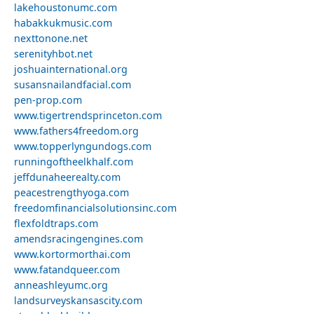
lakehoustonumc.com
habakkukmusic.com
nexttonone.net
serenityhbot.net
joshuainternational.org
susansnailandfacial.com
pen-prop.com
www.tigertrendsprinceton.com
www.fathers4freedom.org
www.topperlyngundogs.com
runningoftheelkhalf.com
jeffdunaheerealty.com
peacestrengthyoga.com
freedomfinancialsolutionsinc.com
flexfoldtraps.com
amendsracingengines.com
www.kortormorthai.com
www.fatandqueer.com
anneashleyumc.org
landsurveyskansascity.com