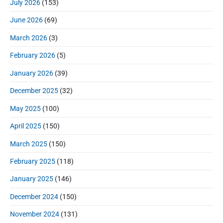
July 2026
(153)
June 2026
(69)
March 2026
(3)
February 2026
(5)
January 2026
(39)
December 2025
(32)
May 2025
(100)
April 2025
(150)
March 2025
(150)
February 2025
(118)
January 2025
(146)
December 2024
(150)
November 2024
(131)