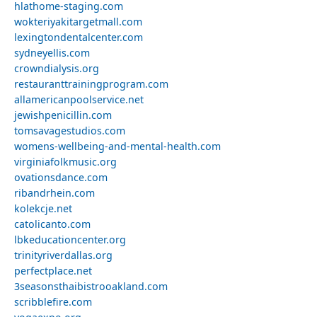
hlathome-staging.com
wokteriyakitargetmall.com
lexingtondentalcenter.com
sydneyellis.com
crowndialysis.org
restauranttrainingprogram.com
allamericanpoolservice.net
jewishpenicillin.com
tomsavagestudios.com
womens-wellbeing-and-mental-health.com
virginiafolkmusic.org
ovationsdance.com
ribandrhein.com
kolekcje.net
catolicanto.com
lbkeducationcenter.org
trinityriverdallas.org
perfectplace.net
3seasonsthaibistrooakland.com
scribblefire.com