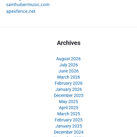
samhubermusic.com
apexfence.net
Archives
August 2026
July 2026
June 2026
March 2026
February 2026
January 2026
December 2025
May 2025
April 2025
March 2025
February 2025
January 2025
December 2024