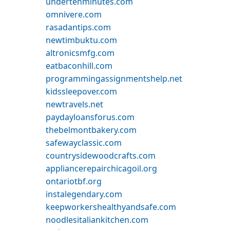
undertenminutes.com
omnivere.com
rasadantips.com
newtimbuktu.com
altronicsmfg.com
eatbaconhill.com
programmingassignmentshelp.net
kidssleepover.com
newtravels.net
paydayloansforus.com
thebelmontbakery.com
safewayclassic.com
countrysidewoodcrafts.com
appliancerepairchicagoil.org
ontariotbf.org
instalegendary.com
keepworkershealthyandsafe.com
noodlesitaliankitchen.com