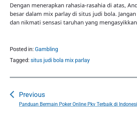
Dengan menerapkan rahasia-rasahia di atas, A
besar dalam mix parlay di situs judi bola. Jang
dan nikmati sensasi taruhan yang mengasyikkan
Posted in:
Gambling
Tagged:
situs judi bola mix parlay
P
o
Previous
s
Panduan Bermain Poker Online Pkv Terbaik di Indones
P
r
t
e
n
v