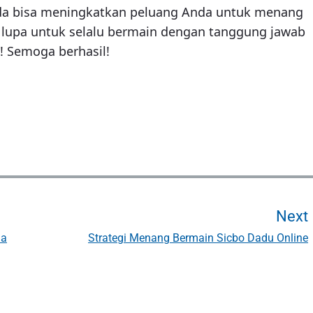
nda bisa meningkatkan peluang Anda untuk menang
an lupa untuk selalu bermain dengan tanggung jawab
! Semoga berhasil!
Next
ia
Strategi Menang Bermain Sicbo Dadu Online
t