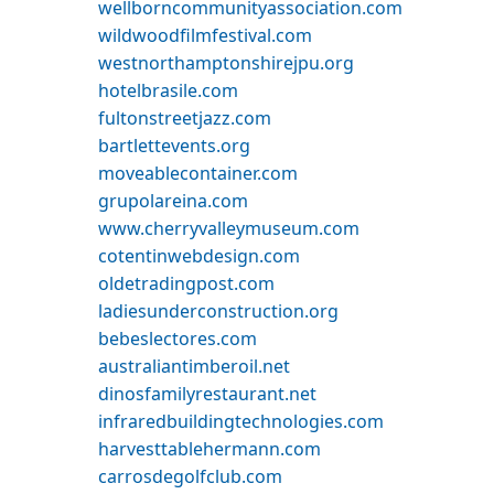
wellborncommunityassociation.com
wildwoodfilmfestival.com
westnorthamptonshirejpu.org
hotelbrasile.com
fultonstreetjazz.com
bartlettevents.org
moveablecontainer.com
grupolareina.com
www.cherryvalleymuseum.com
cotentinwebdesign.com
oldetradingpost.com
ladiesunderconstruction.org
bebeslectores.com
australiantimberoil.net
dinosfamilyrestaurant.net
infraredbuildingtechnologies.com
harvesttablehermann.com
carrosdegolfclub.com