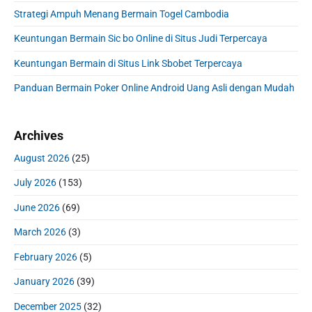
n
:
o
t
i
Strategi Ampuh Menang Bermain Togel Cambodia
r
:
d
:
Keuntungan Bermain Sic bo Online di Situs Judi Terpercaya
e
b
Keuntungan Bermain di Situs Link Sbobet Terpercaya
a
r
Panduan Bermain Poker Online Android Uang Asli dengan Mudah
Archives
August 2026
(25)
July 2026
(153)
June 2026
(69)
March 2026
(3)
February 2026
(5)
January 2026
(39)
December 2025
(32)