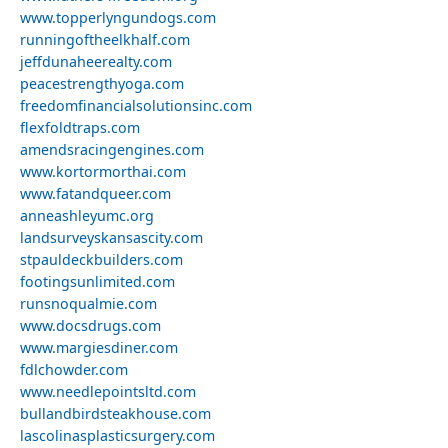
www.topperlyngundogs.com
runningoftheelkhalf.com
jeffdunaheerealty.com
peacestrengthyoga.com
freedomfinancialsolutionsinc.com
flexfoldtraps.com
amendsracingengines.com
www.kortormorthai.com
www.fatandqueer.com
anneashleyumc.org
landsurveyskansascity.com
stpauldeckbuilders.com
footingsunlimited.com
runsnoqualmie.com
www.docsdrugs.com
www.margiesdiner.com
fdlchowder.com
www.needlepointsltd.com
bullandbirdsteakhouse.com
lascolinasplasticsurgery.com