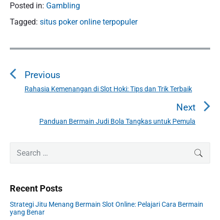
Posted in:
Gambling
Tagged:
situs poker online terpopuler
P
o
Previous
s
t
Rahasia Kemenangan di Slot Hoki: Tips dan Trik Terbaik
P
n
r
Next
a
e
Panduan Bermain Judi Bola Tangkas untuk Pemula
N
v
v
e
i
i
P
x
S
SEAR
o
g
r
e
t
u
a
i
a
p
s
m
t
r
o
Recent Posts
a
p
c
i
s
r
o
h
Strategi Jitu Menang Bermain Slot Online: Pelajari Cara Bermain
o
y
t
f
s
yang Benar
S