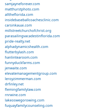
samjayneforever.com
matthurstphoto.com
alltheflorida.com
insidebaseballcoachesclinic.com
carsinkauai.com
millstreetchurchofchrist.org
parasailingvacadestinflorida.com
pride-realty.net
alphadynamicshealth.com
flutterbylash.com
hanlintearoom.com
funnyduckfarms.com
jenwaite.com
elevatemanagementgroup.com
leroyzimmerman.com
drfinley.net
flemingfamilylaw.com
rnrwine.com
lakeoswegorowing.com
fuquayfamilycounseling.com