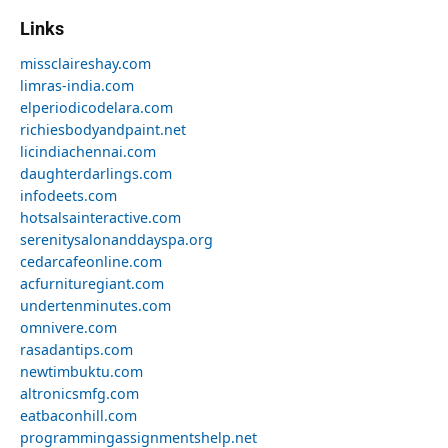
Links
missclaireshay.com
limras-india.com
elperiodicodelara.com
richiesbodyandpaint.net
licindiachennai.com
daughterdarlings.com
infodeets.com
hotsalsainteractive.com
serenitysalonanddayspa.org
cedarcafeonline.com
acfurnituregiant.com
undertenminutes.com
omnivere.com
rasadantips.com
newtimbuktu.com
altronicsmfg.com
eatbaconhill.com
programmingassignmentshelp.net