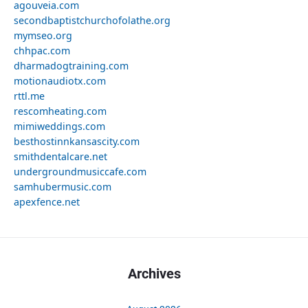
agouveia.com
secondbaptistchurchofolathe.org
mymseo.org
chhpac.com
dharmadogtraining.com
motionaudiotx.com
rttl.me
rescomheating.com
mimiweddings.com
besthostinnkansascity.com
smithdentalcare.net
undergroundmusiccafe.com
samhubermusic.com
apexfence.net
Archives