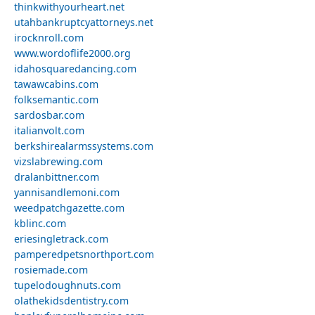
thinkwithyourheart.net
utahbankruptcyattorneys.net
irocknroll.com
www.wordoflife2000.org
idahosquaredancing.com
tawawcabins.com
folksemantic.com
sardosbar.com
italianvolt.com
berkshirealarmssystems.com
vizslabrewing.com
dralanbittner.com
yannisandlemoni.com
weedpatchgazette.com
kblinc.com
eriesingletrack.com
pamperedpetsnorthport.com
rosiemade.com
tupelodoughnuts.com
olathekidsdentistry.com