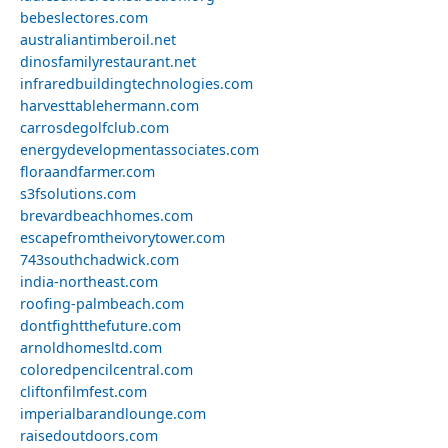
bebeslectores.com
australiantimberoil.net
dinosfamilyrestaurant.net
infraredbuildingtechnologies.com
harvesttablehermann.com
carrosdegolfclub.com
energydevelopmentassociates.com
floraandfarmer.com
s3fsolutions.com
brevardbeachhomes.com
escapefromtheivorytower.com
743southchadwick.com
india-northeast.com
roofing-palmbeach.com
dontfightthefuture.com
arnoldhomesltd.com
coloredpencilcentral.com
cliftonfilmfest.com
imperialbarandlounge.com
raisedoutdoors.com