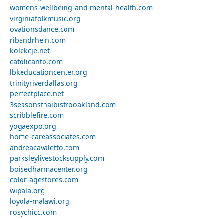
womens-wellbeing-and-mental-health.com
virginiafolkmusic.org
ovationsdance.com
ribandrhein.com
kolekcje.net
catolicanto.com
lbkeducationcenter.org
trinityriverdallas.org
perfectplace.net
3seasonsthaibistrooakland.com
scribblefire.com
yogaexpo.org
home-careassociates.com
andreacavaletto.com
parksleylivestocksupply.com
boisedharmacenter.org
color-agestores.com
wipala.org
loyola-malawi.org
rosychicc.com