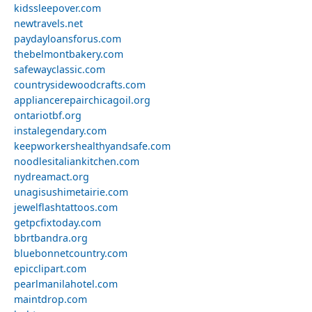
kidssleepover.com
newtravels.net
paydayloansforus.com
thebelmontbakery.com
safewayclassic.com
countrysidewoodcrafts.com
appliancerepairchicagoil.org
ontariotbf.org
instalegendary.com
keepworkershealthyandsafe.com
noodlesitaliankitchen.com
nydreamact.org
unagisushimetairie.com
jewelflashtattoos.com
getpcfixtoday.com
bbrtbandra.org
bluebonnetcountry.com
epicclipart.com
pearlmanilahotel.com
maintdrop.com