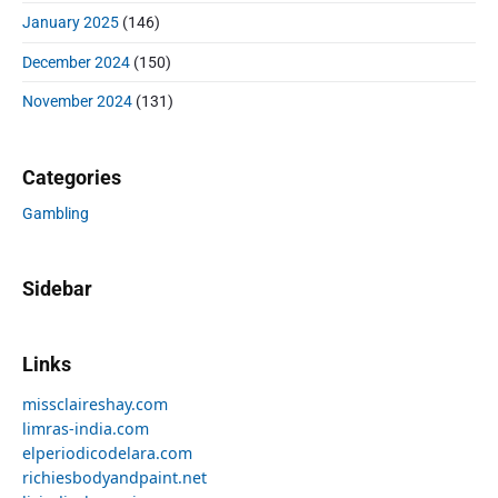
January 2025
(146)
December 2024
(150)
November 2024
(131)
Categories
Gambling
Sidebar
Links
missclaireshay.com
limras-india.com
elperiodicodelara.com
richiesbodyandpaint.net