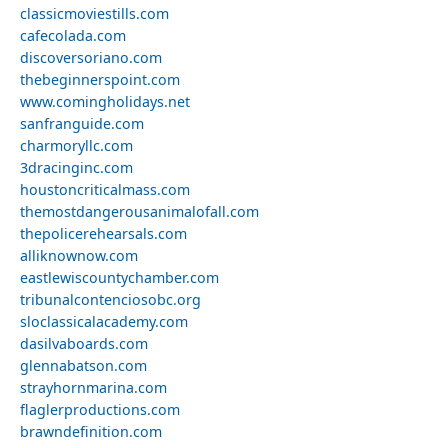
classicmoviestills.com
cafecolada.com
discoversoriano.com
thebeginnerspoint.com
www.comingholidays.net
sanfranguide.com
charmoryllc.com
3dracinginc.com
houstoncriticalmass.com
themostdangerousanimalofall.com
thepolicerehearsals.com
alliknownow.com
eastlewiscountychamber.com
tribunalcontenciosobc.org
sloclassicalacademy.com
dasilvaboards.com
glennabatson.com
strayhornmarina.com
flaglerproductions.com
brawndefinition.com