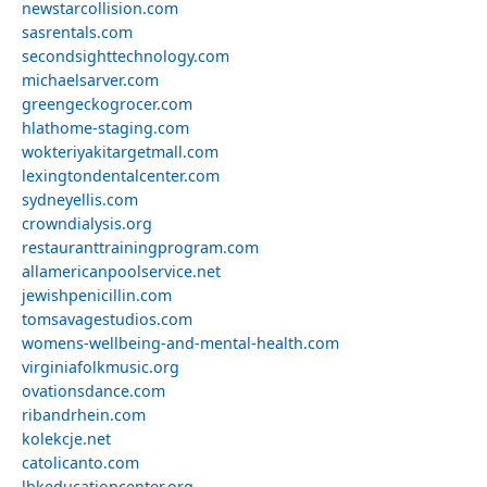
newstarcollision.com
sasrentals.com
secondsighttechnology.com
michaelsarver.com
greengeckogrocer.com
hlathome-staging.com
wokteriyakitargetmall.com
lexingtondentalcenter.com
sydneyellis.com
crowndialysis.org
restauranttrainingprogram.com
allamericanpoolservice.net
jewishpenicillin.com
tomsavagestudios.com
womens-wellbeing-and-mental-health.com
virginiafolkmusic.org
ovationsdance.com
ribandrhein.com
kolekcje.net
catolicanto.com
lbkeducationcenter.org