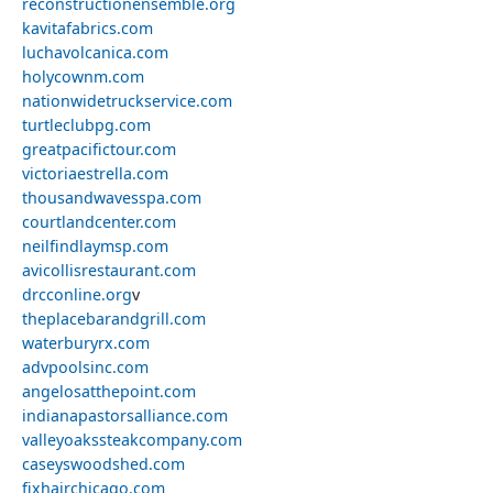
reconstructionensemble.org
kavitafabrics.com
luchavolcanica.com
holycownm.com
nationwidetruckservice.com
turtleclubpg.com
greatpacifictour.com
victoriaestrella.com
thousandwavesspa.com
courtlandcenter.com
neilfindlaymsp.com
avicollisrestaurant.com
drcconline.org
v
theplacebarandgrill.com
waterburyrx.com
advpoolsinc.com
angelosatthepoint.com
indianapastorsalliance.com
valleyoakssteakcompany.com
caseyswoodshed.com
fixhairchicago.com