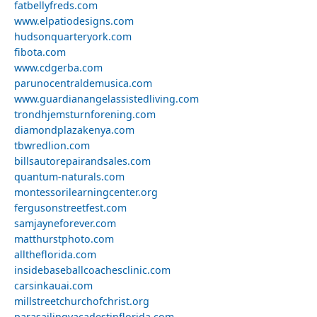
fatbellyfreds.com
www.elpatiodesigns.com
hudsonquarteryork.com
fibota.com
www.cdgerba.com
parunocentraldemusica.com
www.guardianangelassistedliving.com
trondhjemsturnforening.com
diamondplazakenya.com
tbwredlion.com
billsautorepairandsales.com
quantum-naturals.com
montessorilearningcenter.org
fergusonstreetfest.com
samjayneforever.com
matthurstphoto.com
alltheflorida.com
insidebaseballcoachesclinic.com
carsinkauai.com
millstreetchurchofchrist.org
parasailingvacadestinflorida.com