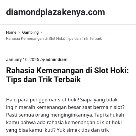
S
diamondplazakenya.com
k
i
p
Home
Gambling
t
Rahasia Kemenangan di Slot Hoki: Tips dan Trik Terbaik
o
c
o
January 10, 2025
by
admindiam
n
Rahasia Kemenangan di Slot Hoki:
t
Tips dan Trik Terbaik
e
n
t
Halo para penggemar slot hoki! Siapa yang tidak
ingin meraih kemenangan besar saat bermain slot?
Pasti semua orang menginginkannya. Tapi tahukah
kamu bahwa ada rahasia kemenangan di slot hoki
yang bisa kamu ikuti? Yuk simak tips dan trik