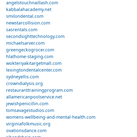
angelstouchnaillash.com
kabbalahacademy.net
smilondental.com
newstarcollision.com
sasrentals.com
secondsighttechnology.com
michaelsarver.com
greengeckogrocer.com
hlathome-staging.com
wokteriyakitargetmall.com
lexingtondentalcenter.com
sydneyellis.com
crowndialysis.org
restauranttrainingprogram.com
allamericanpoolservice.net
jewishpenicillin.com
tomsavagestudios.com
womens-wellbeing-and-mental-health.com
virginiafolkmusic.org
ovationsdance.com