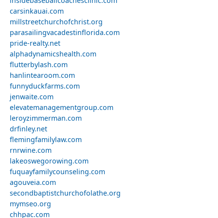
insidebaseballcoachesclinic.com
carsinkauai.com
millstreetchurchofchrist.org
parasailingvacadestinflorida.com
pride-realty.net
alphadynamicshealth.com
flutterbylash.com
hanlintearoom.com
funnyduckfarms.com
jenwaite.com
elevatemanagementgroup.com
leroyzimmerman.com
drfinley.net
flemingfamilylaw.com
rnrwine.com
lakeoswegorowing.com
fuquayfamilycounseling.com
agouveia.com
secondbaptistchurchofolathe.org
mymseo.org
chhpac.com