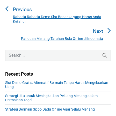
o
Previous
s
t
Rahasia Rahasia Demo Slot Bonanza yang Harus Anda
P
Ketahui
n
r
a
e
Next
v
v
Panduan Menang Taruhan Bola Online di Indonesia
N
i
i
e
o
g
P
x
S
SEAR
u
r
a
e
t
i
s
a
t
p
m
p
r
o
i
Recent Posts
a
c
o
s
o
r
h
s
Slot Demo Gratis: Alternatif Bermain Tanpa Harus Mengeluarkan
y
t
n
f
Uang
t
S
:
o
:
i
Strategi Jitu untuk Meningkatkan Peluang Menang dalam
r
Permainan Togel
d
:
e
Strategi Bermain Sicbo Dadu Online Agar Selalu Menang
b