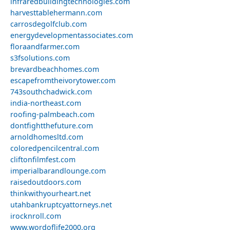
infraredbuildingtechnologies.com
harvesttablehermann.com
carrosdegolfclub.com
energydevelopmentassociates.com
floraandfarmer.com
s3fsolutions.com
brevardbeachhomes.com
escapefromtheivorytower.com
743southchadwick.com
india-northeast.com
roofing-palmbeach.com
dontfightthefuture.com
arnoldhomesltd.com
coloredpencilcentral.com
cliftonfilmfest.com
imperialbarandlounge.com
raisedoutdoors.com
thinkwithyourheart.net
utahbankruptcyattorneys.net
irocknroll.com
www.wordoflife2000.org