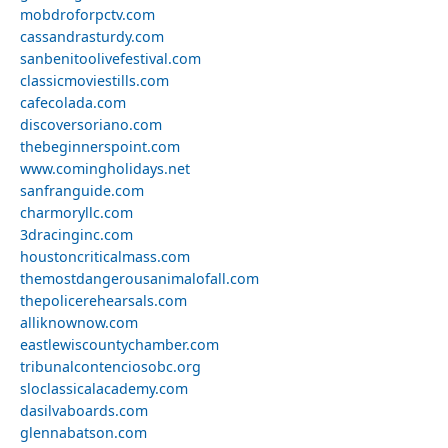
mobdroforpctv.com
cassandrasturdy.com
sanbenitoolivefestival.com
classicmoviestills.com
cafecolada.com
discoversoriano.com
thebeginnerspoint.com
www.comingholidays.net
sanfranguide.com
charmoryllc.com
3dracinginc.com
houstoncriticalmass.com
themostdangerousanimalofall.com
thepolicerehearsals.com
alliknownow.com
eastlewiscountychamber.com
tribunalcontenciosobc.org
sloclassicalacademy.com
dasilvaboards.com
glennabatson.com