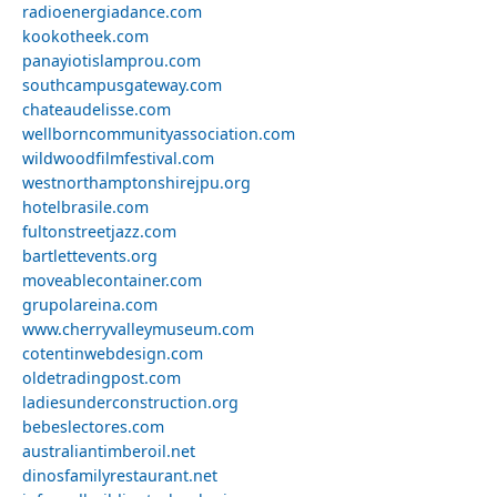
radioenergiadance.com
kookotheek.com
panayiotislamprou.com
southcampusgateway.com
chateaudelisse.com
wellborncommunityassociation.com
wildwoodfilmfestival.com
westnorthamptonshirejpu.org
hotelbrasile.com
fultonstreetjazz.com
bartlettevents.org
moveablecontainer.com
grupolareina.com
www.cherryvalleymuseum.com
cotentinwebdesign.com
oldetradingpost.com
ladiesunderconstruction.org
bebeslectores.com
australiantimberoil.net
dinosfamilyrestaurant.net