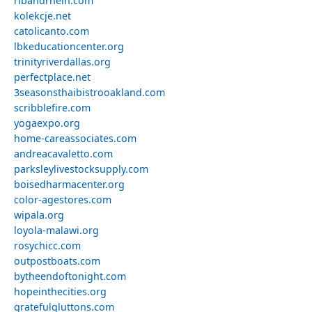
ribandrhein.com
kolekcje.net
catolicanto.com
lbkeducationcenter.org
trinityriverdallas.org
perfectplace.net
3seasonsthaibistrooakland.com
scribblefire.com
yogaexpo.org
home-careassociates.com
andreacavaletto.com
parksleylivestocksupply.com
boisedharmacenter.org
color-agestores.com
wipala.org
loyola-malawi.org
rosychicc.com
outpostboats.com
bytheendoftonight.com
hopeinthecities.org
gratefulgluttons.com