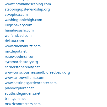
www.tiptonlandscaping.com
steppingupstewardship.org
ccvoptica.com
washingtonlehigh.com
luigisbakery.com
hanabi-sushi.com
wolfandzed.com
dekuta.com
www.cinemabuzz.com
mixdepot.net
rosewoodmcs.com
sycamorehistory.org
cornerstonerealty.net
www.consciousnessandbiofeedback.org
www.iamzowilliams.com
www.hastingsgardencenter.com
pianoexplorer.net
southsidegardens.net
trinityum.net
mazzicontractors.com