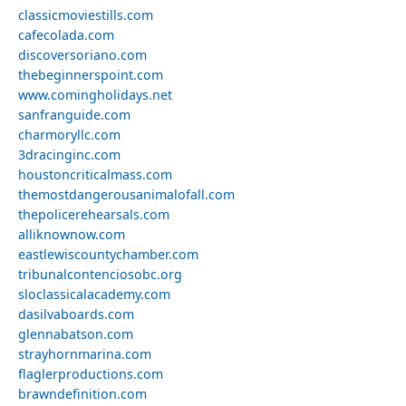
classicmoviestills.com
cafecolada.com
discoversoriano.com
thebeginnerspoint.com
www.comingholidays.net
sanfranguide.com
charmoryllc.com
3dracinginc.com
houstoncriticalmass.com
themostdangerousanimalofall.com
thepolicerehearsals.com
alliknownow.com
eastlewiscountychamber.com
tribunalcontenciosobc.org
sloclassicalacademy.com
dasilvaboards.com
glennabatson.com
strayhornmarina.com
flaglerproductions.com
brawndefinition.com