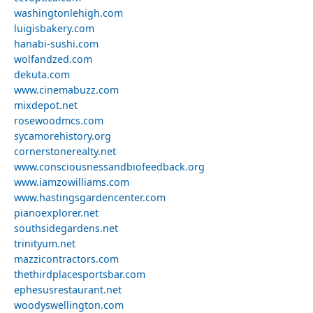
washingtonlehigh.com
luigisbakery.com
hanabi-sushi.com
wolfandzed.com
dekuta.com
www.cinemabuzz.com
mixdepot.net
rosewoodmcs.com
sycamorehistory.org
cornerstonerealty.net
www.consciousnessandbiofeedback.org
www.iamzowilliams.com
www.hastingsgardencenter.com
pianoexplorer.net
southsidegardens.net
trinityum.net
mazzicontractors.com
thethirdplacesportsbar.com
ephesusrestaurant.net
woodyswellington.com