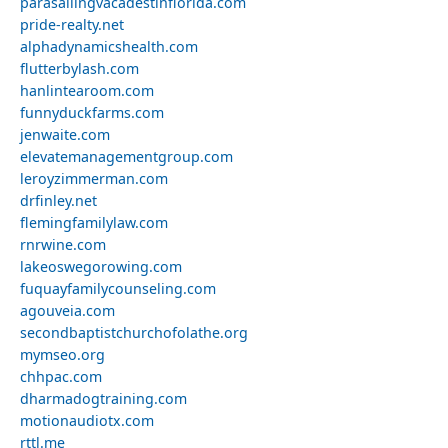
parasailingvacadestinflorida.com
pride-realty.net
alphadynamicshealth.com
flutterbylash.com
hanlintearoom.com
funnyduckfarms.com
jenwaite.com
elevatemanagementgroup.com
leroyzimmerman.com
drfinley.net
flemingfamilylaw.com
rnrwine.com
lakeoswegorowing.com
fuquayfamilycounseling.com
agouveia.com
secondbaptistchurchofolathe.org
mymseo.org
chhpac.com
dharmadogtraining.com
motionaudiotx.com
rttl.me