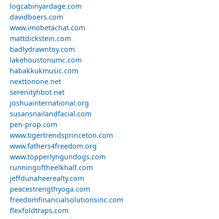
logcabinyardage.com
davidboers.com
www.imobetachat.com
mattdickstein.com
badlydrawntoy.com
lakehoustonumc.com
habakkukmusic.com
nexttonone.net
serenityhbot.net
joshuainternational.org
susansnailandfacial.com
pen-prop.com
www.tigertrendsprinceton.com
www.fathers4freedom.org
www.topperlyngundogs.com
runningoftheelkhalf.com
jeffdunaheerealty.com
peacestrengthyoga.com
freedomfinancialsolutionsinc.com
flexfoldtraps.com