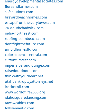
energydevelopmentassociates.com
floraandfarmer.com
s3fsolutions.com
brevardbeachhomes.com
escapefromtheivorytower.com
743southchadwick.com
india-northeast.com
roofing-palmbeach.com
dontfightthefuture.com
arnoldhomesltd.com
coloredpencilcentral.com
cliftonfilmfest.com
imperialbarandlounge.com
raisedoutdoors.com
thinkwithyourheart.net
utahbankruptcyattorneys.net
irocknroll.com
www.wordoflife2000.org
idahosquaredancing.com
tawawcabins.com
folksemantic.com