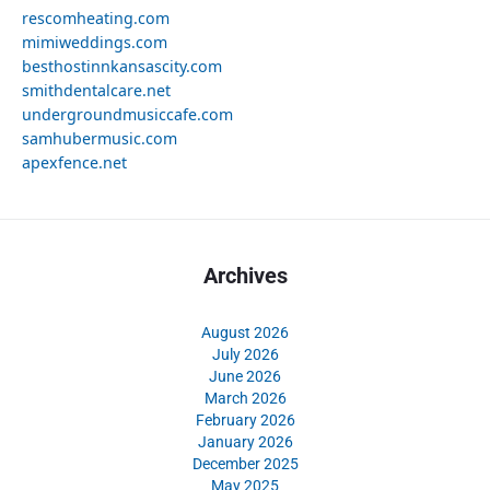
rescomheating.com
mimiweddings.com
besthostinnkansascity.com
smithdentalcare.net
undergroundmusiccafe.com
samhubermusic.com
apexfence.net
Archives
August 2026
July 2026
June 2026
March 2026
February 2026
January 2026
December 2025
May 2025