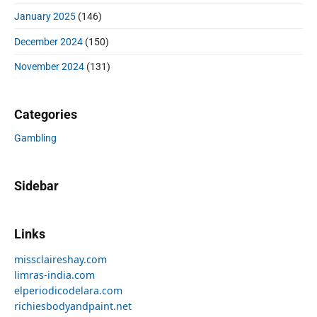
January 2025
(146)
December 2024
(150)
November 2024
(131)
Categories
Gambling
Sidebar
Links
missclaireshay.com
limras-india.com
elperiodicodelara.com
richiesbodyandpaint.net