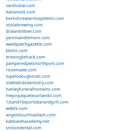
sardosbar.com
italianvolt.com
berkshirealarmssystems.com
vizslabrewing.com
dralanbittner.com
yannisandlemoni.com
weedpatchgazette.com
kblinc.com
eriesingletrack.com
pamperedpetsnorthport.com
rosiemade.com
tupelodoughnuts.com
olathekidsdentistry.com
hanleyfuneralhomeinc.com
mejorpaquetesorlando.com
1stand10sportsbarandgrill.com
w4btx.com
angelstouchnaillash.com
kabbalahacademy.net
smilondental.com