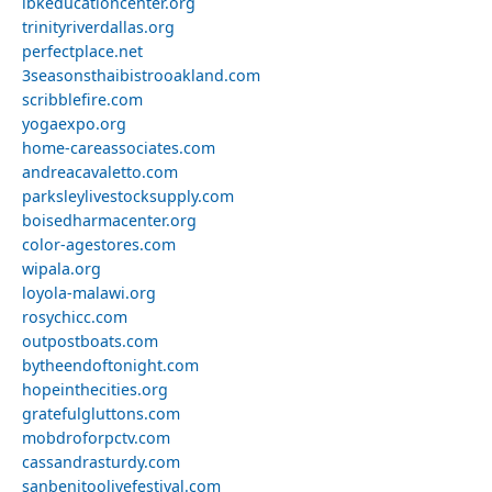
lbkeducationcenter.org
trinityriverdallas.org
perfectplace.net
3seasonsthaibistrooakland.com
scribblefire.com
yogaexpo.org
home-careassociates.com
andreacavaletto.com
parksleylivestocksupply.com
boisedharmacenter.org
color-agestores.com
wipala.org
loyola-malawi.org
rosychicc.com
outpostboats.com
bytheendoftonight.com
hopeinthecities.org
gratefulgluttons.com
mobdroforpctv.com
cassandrasturdy.com
sanbenitoolivefestival.com