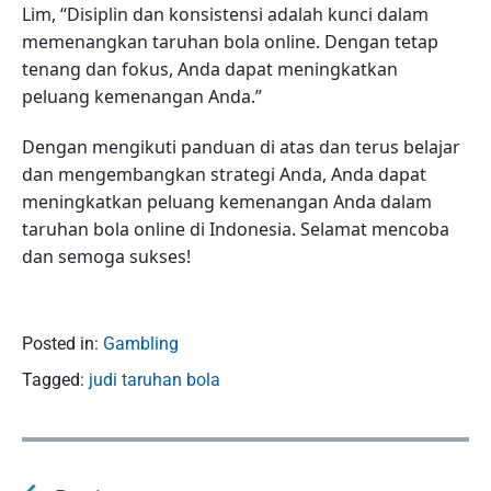
Lim, “Disiplin dan konsistensi adalah kunci dalam
memenangkan taruhan bola online. Dengan tetap
tenang dan fokus, Anda dapat meningkatkan
peluang kemenangan Anda.”
Dengan mengikuti panduan di atas dan terus belajar
dan mengembangkan strategi Anda, Anda dapat
meningkatkan peluang kemenangan Anda dalam
taruhan bola online di Indonesia. Selamat mencoba
dan semoga sukses!
Posted in:
Gambling
Tagged:
judi taruhan bola
P
o