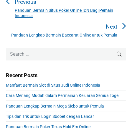
Previous
s
t
Panduan Bermain Situs Poker Online IDN Bagi Pemain
P
Indonesia
n
r
a
e
Next
v
v
Panduan Lengkap Bermain Baccarat Online untuk Pemula
N
i
i
e
o
g
P
x
S
SEAR
u
r
a
e
t
i
s
a
t
p
m
p
r
o
i
Recent Posts
a
c
o
s
o
r
h
s
Manfaat Bermain Slot di Situs Judi Online Indonesia
y
t
n
f
t
S
:
Cara Menang Mudah dalam Permainan Keluaran Semua Togel
o
:
i
r
d
Panduan Lengkap Bermain Mega Sicbo untuk Pemula
:
e
Tips dan Trik untuk Login Sbobet dengan Lancar
b
a
Panduan Bermain Poker Texas Hold Em Online
r