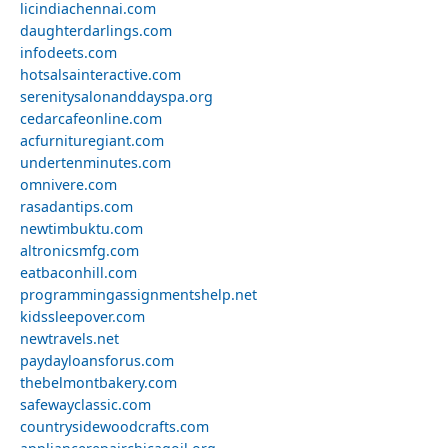
licindiachennai.com
daughterdarlings.com
infodeets.com
hotsalsainteractive.com
serenitysalonanddayspa.org
cedarcafeonline.com
acfurnituregiant.com
undertenminutes.com
omnivere.com
rasadantips.com
newtimbuktu.com
altronicsmfg.com
eatbaconhill.com
programmingassignmentshelp.net
kidssleepover.com
newtravels.net
paydayloansforus.com
thebelmontbakery.com
safewayclassic.com
countrysidewoodcrafts.com