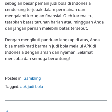
sebagian besar pemain judi bola di Indonesia
cenderung terjebak dalam permainan dan
mengalami kerugian finansial. Oleh karena itu,
tetapkan batas taruhan harian atau mingguan Anda
dan jangan pernah melebihi batas tersebut.
Dengan mengikuti panduan lengkap di atas, Anda
bisa menikmati bermain judi bola melalui APK di
Indonesia dengan aman dan nyaman. Selamat
mencoba dan semoga beruntung!
Posted in:
Gambling
Tagged:
apk judi bola
P
o