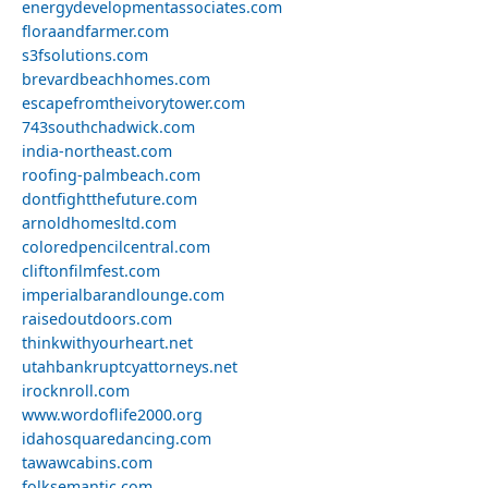
energydevelopmentassociates.com
floraandfarmer.com
s3fsolutions.com
brevardbeachhomes.com
escapefromtheivorytower.com
743southchadwick.com
india-northeast.com
roofing-palmbeach.com
dontfightthefuture.com
arnoldhomesltd.com
coloredpencilcentral.com
cliftonfilmfest.com
imperialbarandlounge.com
raisedoutdoors.com
thinkwithyourheart.net
utahbankruptcyattorneys.net
irocknroll.com
www.wordoflife2000.org
idahosquaredancing.com
tawawcabins.com
folksemantic.com