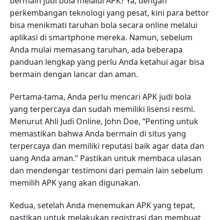
bermain judi bola melalui APK? Ya, dengan
perkembangan teknologi yang pesat, kini para bettor
bisa menikmati taruhan bola secara online melalui
aplikasi di smartphone mereka. Namun, sebelum
Anda mulai memasang taruhan, ada beberapa
panduan lengkap yang perlu Anda ketahui agar bisa
bermain dengan lancar dan aman.
Pertama-tama, Anda perlu mencari APK judi bola
yang terpercaya dan sudah memiliki lisensi resmi.
Menurut Ahli Judi Online, John Doe, “Penting untuk
memastikan bahwa Anda bermain di situs yang
terpercaya dan memiliki reputasi baik agar data dan
uang Anda aman.” Pastikan untuk membaca ulasan
dan mendengar testimoni dari pemain lain sebelum
memilih APK yang akan digunakan.
Kedua, setelah Anda menemukan APK yang tepat,
pastikan untuk melakukan registrasi dan membuat