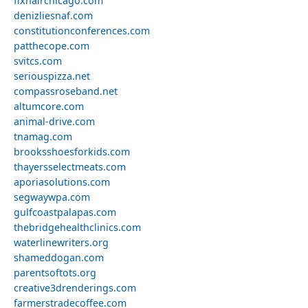
fixhairchicago.com
denizliesnaf.com
constitutionconferences.com
patthecope.com
svitcs.com
seriouspizza.net
compassroseband.net
altumcore.com
animal-drive.com
tnamag.com
brooksshoesforkids.com
thayersselectmeats.com
aporiasolutions.com
segwaywpa.com
gulfcoastpalapas.com
thebridgehealthclinics.com
waterlinewriters.org
shameddogan.com
parentsoftots.org
creative3drenderings.com
farmerstradecoffee.com