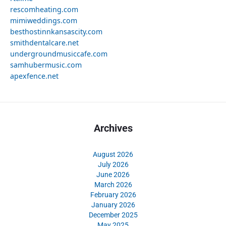
rescomheating.com
mimiweddings.com
besthostinnkansascity.com
smithdentalcare.net
undergroundmusiccafe.com
samhubermusic.com
apexfence.net
Archives
August 2026
July 2026
June 2026
March 2026
February 2026
January 2026
December 2025
May 2025