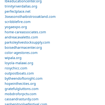
lbkeducationcenter.org
trinityriverdallas.org
perfectplace.net
3seasonsthaibistrooakland.com
scribblefire.com
yogaexpo.org
home-careassociates.com
andreacavaletto.com
parksleylivestocksupply.com
boisedharmacenter.org
color-agestores.com
wipala.org
loyola-malawi.org
rosychicc.com
outpostboats.com
bytheendoftonight.com
hopeinthecities.org
gratefulgluttons.com
mobdroforpctv.com
cassandrasturdy.com
sanbenitoolivefestival.com