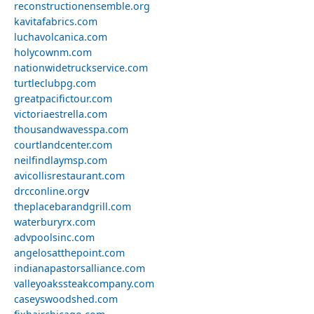
reconstructionensemble.org
kavitafabrics.com
luchavolcanica.com
holycownm.com
nationwidetruckservice.com
turtleclubpg.com
greatpacifictour.com
victoriaestrella.com
thousandwavesspa.com
courtlandcenter.com
neilfindlaymsp.com
avicollisrestaurant.com
drcconline.org
v
theplacebarandgrill.com
waterburyrx.com
advpoolsinc.com
angelosatthepoint.com
indianapastorsalliance.com
valleyoakssteakcompany.com
caseyswoodshed.com