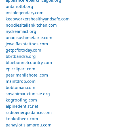
appliancerepairchicagoil.org
ontariotbf.org
instalegendary.com
keepworkershealthyandsafe.com
noodlesitaliankitchen.com
nydreamact.org
unagisushimetairie.com
jewelflashtattoos.com
getpcfixtoday.com
bbrtbandra.org
bluebonnetcountry.com
epicclipart.com
pearlmanilahotel.com
maintdrop.com
bobtoman.com
sosanimauxtunisie.org
kogroofing.com
alpinedentist.net
radioenergiadance.com
kookotheek.com
panayiotislamprou.com