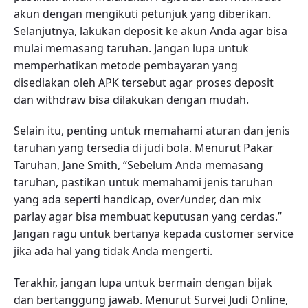
akun dengan mengikuti petunjuk yang diberikan.
Selanjutnya, lakukan deposit ke akun Anda agar bisa
mulai memasang taruhan. Jangan lupa untuk
memperhatikan metode pembayaran yang
disediakan oleh APK tersebut agar proses deposit
dan withdraw bisa dilakukan dengan mudah.
Selain itu, penting untuk memahami aturan dan jenis
taruhan yang tersedia di judi bola. Menurut Pakar
Taruhan, Jane Smith, “Sebelum Anda memasang
taruhan, pastikan untuk memahami jenis taruhan
yang ada seperti handicap, over/under, dan mix
parlay agar bisa membuat keputusan yang cerdas.”
Jangan ragu untuk bertanya kepada customer service
jika ada hal yang tidak Anda mengerti.
Terakhir, jangan lupa untuk bermain dengan bijak
dan bertanggung jawab. Menurut Survei Judi Online,