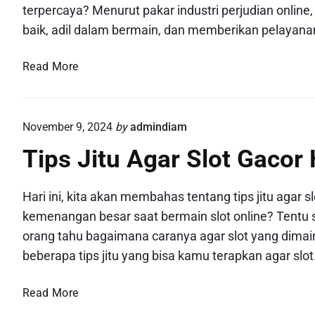
a
t
terpercaya? Menurut pakar industri perjudian online,
i
o
baik, adil dalam bermain, dan memberikan pelayana
n
n
J
l
M
Read More
u
i
e
d
n
n
i
e
g
B
November 9, 2024
by
admindiam
d
e
o
i
Tips Jitu Agar Slot Gacor H
n
l
I
a
a
n
l
8
Hari ini, kita akan membahas tentang tips jitu agar 
d
L
8
kemenangan besar saat bermain slot online? Tentu
o
e
O
n
orang tahu bagaimana caranya agar slot yang dimaink
b
n
e
beberapa tips jitu yang bisa kamu terapkan agar slo
i
l
s
h
i
i
T
Read More
D
n
a
i
e