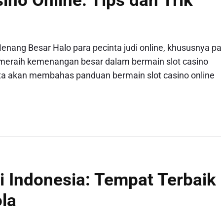
no Online: Tips dan Trik
Menang Besar Halo para pecinta judi online, khususnya p
 meraih kemenangan besar dalam bermain slot casino
 kita akan membahas panduan bermain slot casino online
di Indonesia: Tempat Terbaik
la