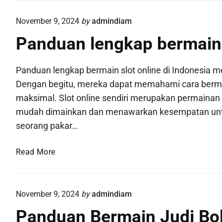
n
m
d
e
November 9, 2024
by
admindiam
u
n
Panduan lengkap bermain s
a
a
n
n
B
g
Panduan lengkap bermain slot online di Indonesia m
e
a
Dengan begitu, mereka dapat memahami cara ber
r
n
maksimal. Slot online sendiri merupakan permainan
m
B
mudah dimainkan dan menawarkan kesempatan untu
a
e
seorang pakar…
i
s
n
a
P
T
Read More
r
a
o
d
n
g
i
d
e
S
November 9, 2024
by
admindiam
u
l
i
Panduan Bermain Judi Bol
a
O
t