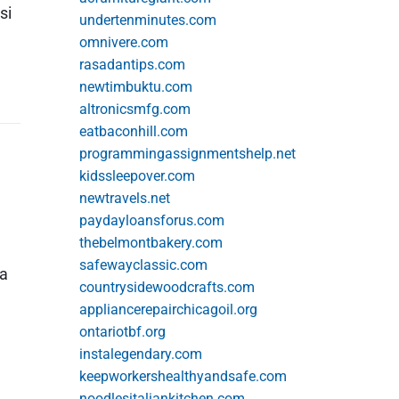
si
undertenminutes.com
omnivere.com
rasadantips.com
newtimbuktu.com
altronicsmfg.com
eatbaconhill.com
programmingassignmentshelp.net
kidssleepover.com
newtravels.net
paydayloansforus.com
thebelmontbakery.com
safewayclassic.com
ua
countrysidewoodcrafts.com
appliancerepairchicagoil.org
ontariotbf.org
instalegendary.com
keepworkershealthyandsafe.com
noodlesitaliankitchen.com