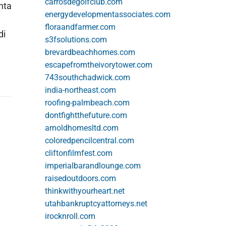
carrosdegolfclub.com
nta
energydevelopmentassociates.com
floraandfarmer.com
di
s3fsolutions.com
brevardbeachhomes.com
escapefromtheivorytower.com
743southchadwick.com
india-northeast.com
roofing-palmbeach.com
dontfightthefuture.com
arnoldhomesltd.com
coloredpencilcentral.com
cliftonfilmfest.com
imperialbarandlounge.com
raisedoutdoors.com
thinkwithyourheart.net
utahbankruptcyattorneys.net
irocknroll.com