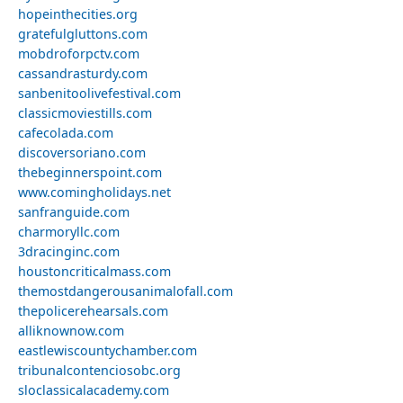
hopeinthecities.org
gratefulgluttons.com
mobdroforpctv.com
cassandrasturdy.com
sanbenitoolivefestival.com
classicmoviestills.com
cafecolada.com
discoversoriano.com
thebeginnerspoint.com
www.comingholidays.net
sanfranguide.com
charmoryllc.com
3dracinginc.com
houstoncriticalmass.com
themostdangerousanimalofall.com
thepolicerehearsals.com
alliknownow.com
eastlewiscountychamber.com
tribunalcontenciosobc.org
sloclassicalacademy.com