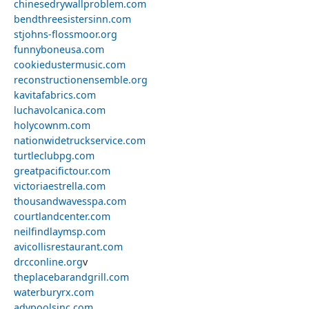
chinesedrywallproblem.com
bendthreesistersinn.com
stjohns-flossmoor.org
funnyboneusa.com
cookiedustermusic.com
reconstructionensemble.org
kavitafabrics.com
luchavolcanica.com
holycownm.com
nationwidetruckservice.com
turtleclubpg.com
greatpacifictour.com
victoriaestrella.com
thousandwavesspa.com
courtlandcenter.com
neilfindlaymsp.com
avicollisrestaurant.com
drcconline.org
v
theplacebarandgrill.com
waterburyrx.com
advpoolsinc.com