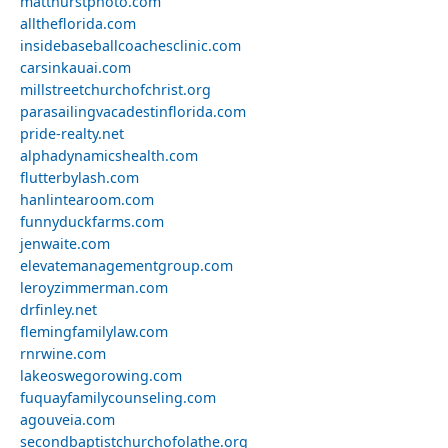
matthurstphoto.com
alltheflorida.com
insidebaseballcoachesclinic.com
carsinkauai.com
millstreetchurchofchrist.org
parasailingvacadestinflorida.com
pride-realty.net
alphadynamicshealth.com
flutterbylash.com
hanlintearoom.com
funnyduckfarms.com
jenwaite.com
elevatemanagementgroup.com
leroyzimmerman.com
drfinley.net
flemingfamilylaw.com
rnrwine.com
lakeoswegorowing.com
fuquayfamilycounseling.com
agouveia.com
secondbaptistchurchofolathe.org