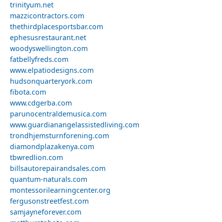
trinityum.net
mazzicontractors.com
thethirdplacesportsbar.com
ephesusrestaurant.net
woodyswellington.com
fatbellyfreds.com
www.elpatiodesigns.com
hudsonquarteryork.com
fibota.com
www.cdgerba.com
parunocentraldemusica.com
www.guardianangelassistedliving.com
trondhjemsturnforening.com
diamondplazakenya.com
tbwredlion.com
billsautorepairandsales.com
quantum-naturals.com
montessorilearningcenter.org
fergusonstreetfest.com
samjayneforever.com