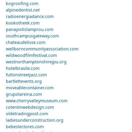
kogroofing.com
alpinedentist.net
radioenergiadance.com
kookotheek.com
panayiotislamprou.com
southcampusgateway.com
chateaudelisse.com
wellborncommunityassociation.com
wildwoodfilmfestival.com
westnorthamptonshirejpu.org
hotelbrasile.com
fultonstreetjazz.com
bartlettevents.org
moveablecontainer.com
grupolareina.com
www.cherryvalleymuseum.com
cotentinwebdesign.com
oldetradingpost.com
ladiesunderconstruction.org
bebeslectores.com