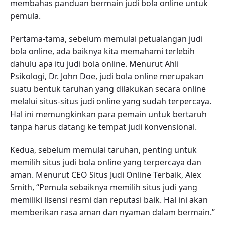
membahas panduan bermain judi bola online untuk
pemula.
Pertama-tama, sebelum memulai petualangan judi
bola online, ada baiknya kita memahami terlebih
dahulu apa itu judi bola online. Menurut Ahli
Psikologi, Dr. John Doe, judi bola online merupakan
suatu bentuk taruhan yang dilakukan secara online
melalui situs-situs judi online yang sudah terpercaya.
Hal ini memungkinkan para pemain untuk bertaruh
tanpa harus datang ke tempat judi konvensional.
Kedua, sebelum memulai taruhan, penting untuk
memilih situs judi bola online yang terpercaya dan
aman. Menurut CEO Situs Judi Online Terbaik, Alex
Smith, “Pemula sebaiknya memilih situs judi yang
memiliki lisensi resmi dan reputasi baik. Hal ini akan
memberikan rasa aman dan nyaman dalam bermain.”