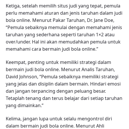
Ketiga, setelah memilih situs judi yang tepat, pemula
perlu memahami aturan dan jenis taruhan dalam judi
bola online. Menurut Pakar Taruhan, Dr. Jane Doe,
“Pemula sebaiknya memulai dengan memahami jenis
taruhan yang sederhana seperti taruhan 1×2 atau
over/under. Hal ini akan memudahkan pemula untuk
memahami cara bermain judi bola online.”
Keempat, penting untuk memiliki strategi dalam
bermain judi bola online. Menurut Analis Taruhan,
David Johnson, “Pemula sebaiknya memiliki strategi
yang jelas dan disiplin dalam bermain. Hindari emosi
dan jangan terpancing dengan peluang besar.
Tetaplah tenang dan terus belajar dari setiap taruhan
yang dimainkan.”
Kelima, jangan lupa untuk selalu mengontrol diri
dalam bermain judi bola online. Menurut Ahli