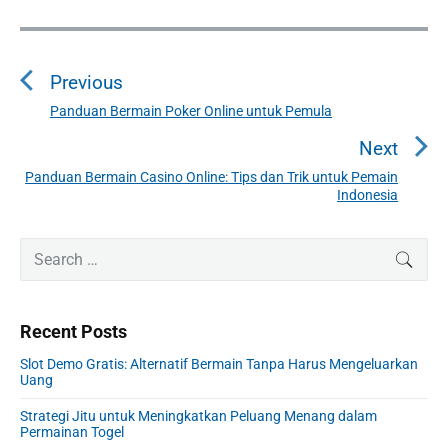
P
o
Previous
s
t
Panduan Bermain Poker Online untuk Pemula
P
n
r
Next
a
e
Panduan Bermain Casino Online: Tips dan Trik untuk Pemain
N
v
v
Indonesia
e
i
i
x
o
g
P
S
t
SEAR
u
r
a
e
p
i
s
a
t
o
m
p
r
i
s
Recent Posts
a
c
o
o
r
t
h
s
Slot Demo Gratis: Alternatif Bermain Tanpa Harus Mengeluarkan
y
n
:
f
Uang
t
S
o
:
i
Strategi Jitu untuk Meningkatkan Peluang Menang dalam
r
Permainan Togel
d
: