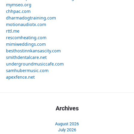
mymseo.org
chhpac.com
dharmadogtraining.com
motionaudiotx.com
rttl.me
rescomheating.com
mimiweddings.com
besthostinnkansascity.com
smithdentalcare.net
undergroundmusiccafe.com
samhubermusic.com
apexfence.net
Archives
August 2026
July 2026