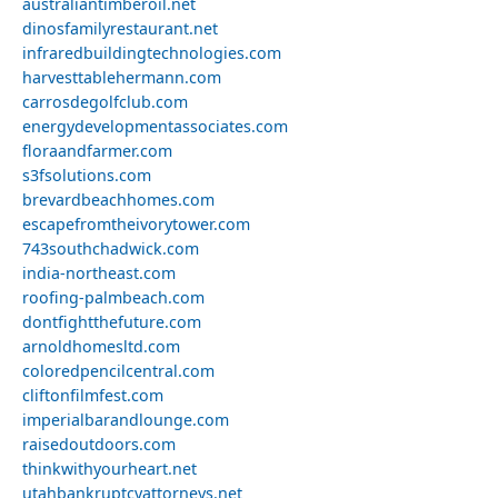
australiantimberoil.net
dinosfamilyrestaurant.net
infraredbuildingtechnologies.com
harvesttablehermann.com
carrosdegolfclub.com
energydevelopmentassociates.com
floraandfarmer.com
s3fsolutions.com
brevardbeachhomes.com
escapefromtheivorytower.com
743southchadwick.com
india-northeast.com
roofing-palmbeach.com
dontfightthefuture.com
arnoldhomesltd.com
coloredpencilcentral.com
cliftonfilmfest.com
imperialbarandlounge.com
raisedoutdoors.com
thinkwithyourheart.net
utahbankruptcyattorneys.net