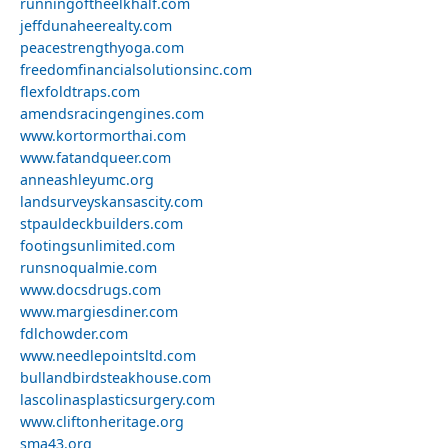
runningoftheelkhalf.com
jeffdunaheerealty.com
peacestrengthyoga.com
freedomfinancialsolutionsinc.com
flexfoldtraps.com
amendsracingengines.com
www.kortormorthai.com
www.fatandqueer.com
anneashleyumc.org
landsurveyskansascity.com
stpauldeckbuilders.com
footingsunlimited.com
runsnoqualmie.com
www.docsdrugs.com
www.margiesdiner.com
fdlchowder.com
www.needlepointsltd.com
bullandbirdsteakhouse.com
lascolinasplasticsurgery.com
www.cliftonheritage.org
sma43.org