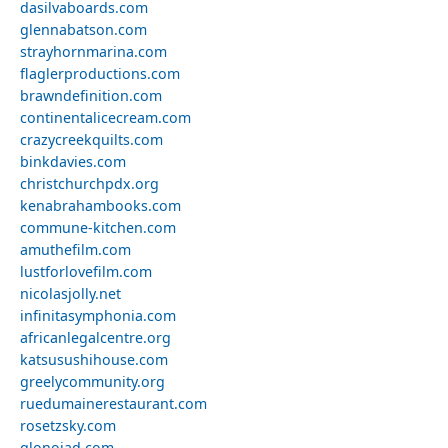
dasilvaboards.com
glennabatson.com
strayhornmarina.com
flaglerproductions.com
brawndefinition.com
continentalicecream.com
crazycreekquilts.com
binkdavies.com
christchurchpdx.org
kenabrahambooks.com
commune-kitchen.com
amuthefilm.com
lustforlovefilm.com
nicolasjolly.net
infinitasymphonia.com
africanlegalcentre.org
katsusushihouse.com
greelycommunity.org
ruedumainerestaurant.com
rosetzsky.com
glonojad.com