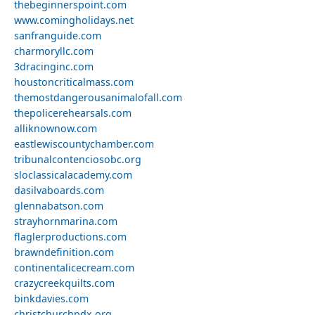
thebeginnerspoint.com
www.comingholidays.net
sanfranguide.com
charmoryllc.com
3dracinginc.com
houstoncriticalmass.com
themostdangerousanimalofall.com
thepolicerehearsals.com
alliknownow.com
eastlewiscountychamber.com
tribunalcontenciosobc.org
sloclassicalacademy.com
dasilvaboards.com
glennabatson.com
strayhornmarina.com
flaglerproductions.com
brawndefinition.com
continentalicecream.com
crazycreekquilts.com
binkdavies.com
christchurchpdx.org