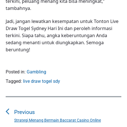
terkini, peluang menang kita bisa meningkat,”
tambahnya.
Jadi, jangan lewatkan kesempatan untuk Tonton Live
Draw Togel Sydney Hari Ini dan peroleh informasi
terkini. Siapa tahu, angka keberuntungan Anda
sedang menanti untuk diungkapkan. Semoga
beruntung!
Posted in:
Gambling
Tagged:
live draw togel sdy
P
o
Previous
s
t
Strategi Menang Bermain Baccarat Casino Online
P