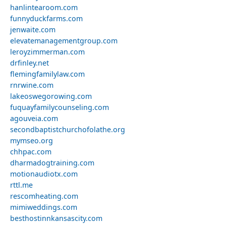
hanlintearoom.com
funnyduckfarms.com
jenwaite.com
elevatemanagementgroup.com
leroyzimmerman.com
drfinley.net
flemingfamilylaw.com
rnrwine.com
lakeoswegorowing.com
fuquayfamilycounseling.com
agouveia.com
secondbaptistchurchofolathe.org
mymseo.org
chhpac.com
dharmadogtraining.com
motionaudiotx.com
rttl.me
rescomheating.com
mimiweddings.com
besthostinnkansascity.com