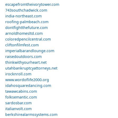
escapefromtheivorytower.com
743southchadwick.com
india-northeast.com
roofing-palmbeach.com
dontfightthefuture.com
arnoldhomesltd.com
coloredpencilcentral.com
cliftonfilmfest.com
imperialbarandlounge.com
raisedoutdoors.com
thinkwithyourheart.net
utahbankruptcyattorneys.net
irocknroll.com
www.wordoflife2000.org
idahosquaredancing.com
tawawcabins.com
folksemantic.com
sardosbar.com
italianvolt.com
berkshirealarmssystems.com