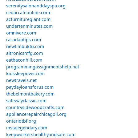
serenitysalonanddayspa.org
cedarcafeonline.com
acfurnituregiant.com
undertenminutes.com
omnivere.com
rasadantips.com
newtimbuktu.com
altronicsmfg.com
eatbaconhill.com
programmingassignmentshelp.net
kidssleepover.com
newtravels.net
paydayloansforus.com
thebelmontbakery.com
safewayclassic.com
countrysidewoodcrafts.com
appliancerepairchicagoil.org
ontariotbf.org
instalegendary.com
keepworkershealthyandsafe.com