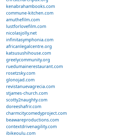
kenabrahambooks.com
commune-kitchen.com
amuthefilm.com
lustforlovefilm.com
nicolasjolly.net
infinitasymphonia.com
africanlegalcentre.org
katsusushihouse.com
greelycommunity.org
ruedumainerestaurant.com
rosetzsky.com
glonojad.com
revistanuevagrecia.com
stjames-church.com
scotty2naughty.com
doreeshafrir.com
charmcitycomedyproject.com
beawareproductions.com
contextdrivenagility.com
ibikeoulu.com