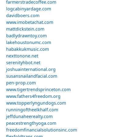
farmerstradecoffee.com
logcabinyardage.com
davidboers.com
www.imobetachat.com
mattdickstein.com
badlydrawntoy.com
lakehoustonumc.com
habakkukmusic.com
nexttonone.net
serenityhbot.net
joshuainternational.org
susansnailandfacial.com
pen-prop.com
www.tigertrendsprinceton.com
www.fathers4freedom.org
www.topperlyngundogs.com
runningoftheelkhalf.com
jeffdunaheerealty.com
peacestrengthyoga.com
freedomfinancialsolutionsinc.com
flexfoldtraps.com