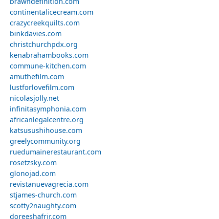
brawndefinition.com
continentalicecream.com
crazycreekquilts.com
binkdavies.com
christchurchpdx.org
kenabrahambooks.com
commune-kitchen.com
amuthefilm.com
lustforlovefilm.com
nicolasjolly.net
infinitasymphonia.com
africanlegalcentre.org
katsusushihouse.com
greelycommunity.org
ruedumainerestaurant.com
rosetzsky.com
glonojad.com
revistanuevagrecia.com
stjames-church.com
scotty2naughty.com
doreeshafrir.com