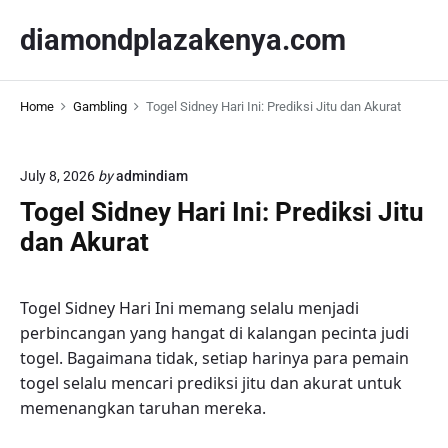
S
diamondplazakenya.com
k
i
p
Home
Gambling
Togel Sidney Hari Ini: Prediksi Jitu dan Akurat
t
o
c
July 8, 2026
by
admindiam
o
Togel Sidney Hari Ini: Prediksi Jitu
n
t
dan Akurat
e
n
Togel Sidney Hari Ini memang selalu menjadi
t
perbincangan yang hangat di kalangan pecinta judi
togel. Bagaimana tidak, setiap harinya para pemain
togel selalu mencari prediksi jitu dan akurat untuk
memenangkan taruhan mereka.