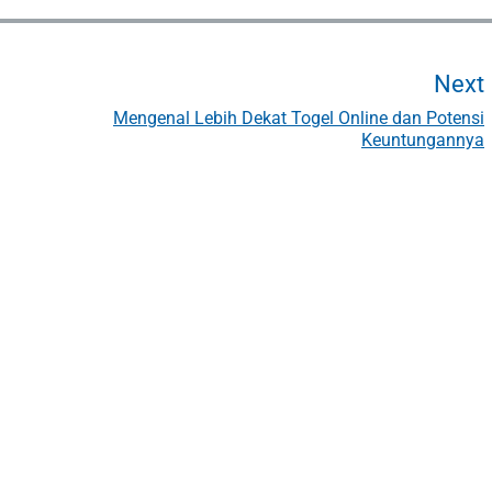
Next
Mengenal Lebih Dekat Togel Online dan Potensi
Keuntungannya
t
t
: