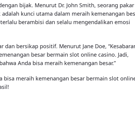
dengan bijak. Menurut Dr. John Smith, seorang pakar
ak adalah kunci utama dalam meraih kemenangan bes
k terlalu berambisi dan selalu mengendalikan emosi
r dan bersikap positif. Menurut Jane Doe, “Kesabara
emenangan besar bermain slot online casino. Jadi,
i bahwa Anda bisa meraih kemenangan besar.”
a bisa meraih kemenangan besar bermain slot onlin
sil!