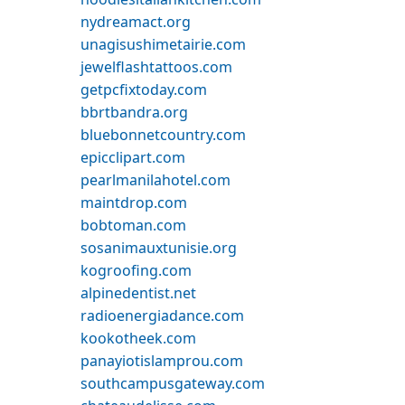
nydreamact.org
unagisushimetairie.com
jewelflashtattoos.com
getpcfixtoday.com
bbrtbandra.org
bluebonnetcountry.com
epicclipart.com
pearlmanilahotel.com
maintdrop.com
bobtoman.com
sosanimauxtunisie.org
kogroofing.com
alpinedentist.net
radioenergiadance.com
kookotheek.com
panayiotislamprou.com
southcampusgateway.com