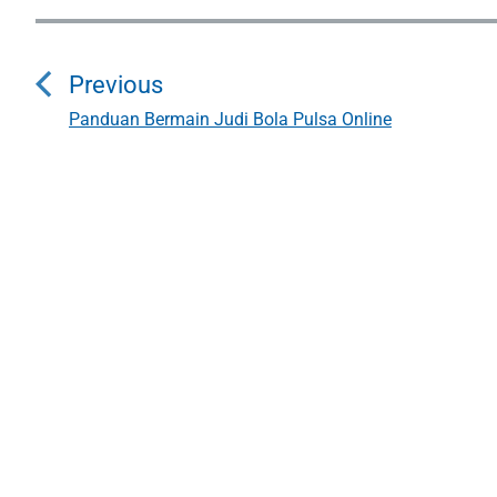
P
o
Previous
s
Panduan Bermain Judi Bola Pulsa Online
P
r
t
e
n
v
i
a
o
v
u
s
i
p
g
o
s
a
t
: