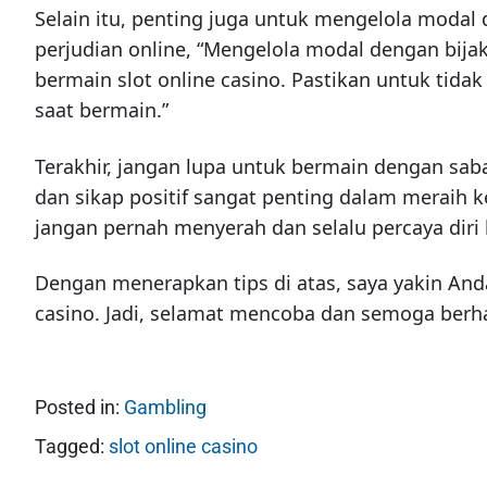
Selain itu, penting juga untuk mengelola modal 
perjudian online, “Mengelola modal dengan bij
bermain slot online casino. Pastikan untuk tida
saat bermain.”
Terakhir, jangan lupa untuk bermain dengan saba
dan sikap positif sangat penting dalam meraih k
jangan pernah menyerah dan selalu percaya dir
Dengan menerapkan tips di atas, saya yakin And
casino. Jadi, selamat mencoba dan semoga berha
Posted in:
Gambling
Tagged:
slot online casino