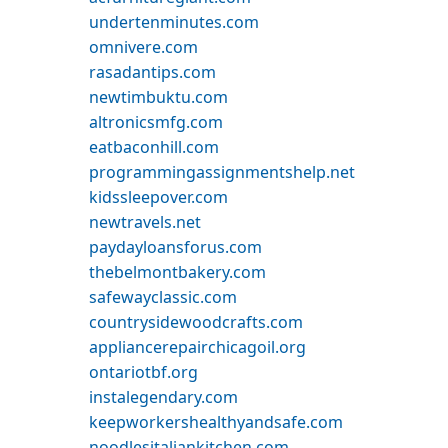
undertenminutes.com
omnivere.com
rasadantips.com
newtimbuktu.com
altronicsmfg.com
eatbaconhill.com
programmingassignmentshelp.net
kidssleepover.com
newtravels.net
paydayloansforus.com
thebelmontbakery.com
safewayclassic.com
countrysidewoodcrafts.com
appliancerepairchicagoil.org
ontariotbf.org
instalegendary.com
keepworkershealthyandsafe.com
noodlesitaliankitchen.com