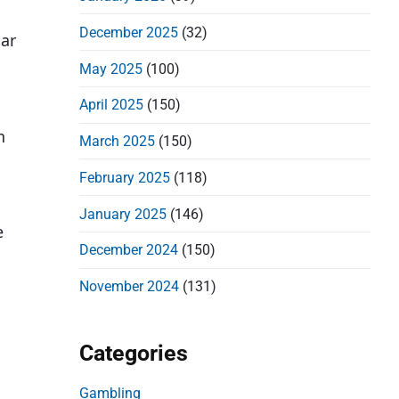
December 2025
(32)
ar
May 2025
(100)
April 2025
(150)
n
March 2025
(150)
February 2025
(118)
January 2025
(146)
e
December 2024
(150)
November 2024
(131)
Categories
Gambling