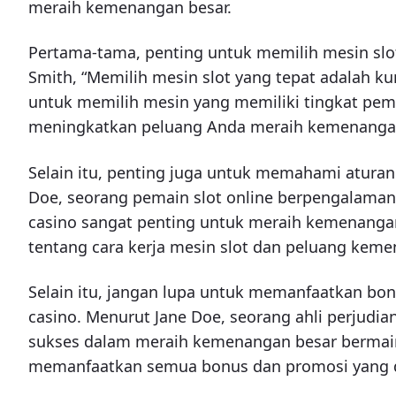
meraih kemenangan besar.
Pertama-tama, penting untuk memilih mesin slot 
Smith, “Memilih mesin slot yang tepat adalah k
untuk memilih mesin yang memiliki tingkat pemb
meningkatkan peluang Anda meraih kemenangan
Selain itu, penting juga untuk memahami aturan 
Doe, seorang pemain slot online berpengalaman,
casino sangat penting untuk meraih kemenangan
tentang cara kerja mesin slot dan peluang kem
Selain itu, jangan lupa untuk memanfaatkan bon
casino. Menurut Jane Doe, seorang ahli perjudia
sukses dalam meraih kemenangan besar bermain s
memanfaatkan semua bonus dan promosi yang dit