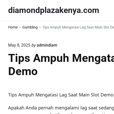
S
diamondplazakenya.com
k
i
p
Home
Gambling
Tips Ampuh Mengatasi Lag Saat Main Slot 
t
o
May 8, 2025
by
admindiam
c
o
Tips Ampuh Mengatas
n
Demo
t
e
n
t
Tips Ampuh Mengatasi Lag Saat Main Slot Demo
Apakah Anda pernah mengalami lag saat sedang 