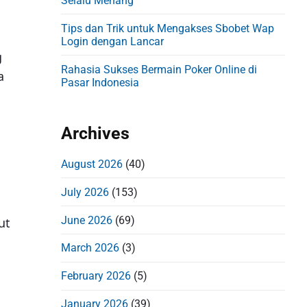
d
Selalu Menang
e
Tips dan Trik untuk Mengakses Sbobet Wap
b
Login dengan Lancar
g
a
Rahasia Sukses Bermain Poker Online di
a
r
Pasar Indonesia
Archives
August 2026
(40)
July 2026
(153)
June 2026
(69)
ut
March 2026
(3)
February 2026
(5)
January 2026
(39)