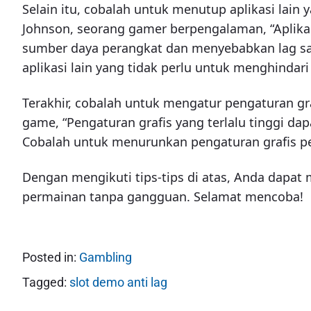
Selain itu, cobalah untuk menutup aplikasi lain 
Johnson, seorang gamer berpengalaman, “Aplikas
sumber daya perangkat dan menyebabkan lag sa
aplikasi lain yang tidak perlu untuk menghindari
Terakhir, cobalah untuk mengatur pengaturan gr
game, “Pengaturan grafis yang terlalu tinggi d
Cobalah untuk menurunkan pengaturan grafis pe
Dengan mengikuti tips-tips di atas, Anda dapat
permainan tanpa gangguan. Selamat mencoba!
Posted in:
Gambling
Tagged:
slot demo anti lag