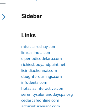
Sidebar
N
e
Links
x
missclaireshay.com
p
limras-india.com
elperiodicodelara.com
o
richiesbodyandpaint.net
s
licindiachennai.com
daughterdarlings.com
infodeets.com
hotsalsainteractive.com
serenitysalonanddayspa.org
cedarcafeonline.com
acfurnituregiant.com