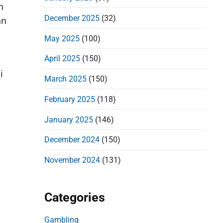
h
December 2025
(32)
an
May 2025
(100)
April 2025
(150)
i
March 2025
(150)
February 2025
(118)
January 2025
(146)
December 2024
(150)
November 2024
(131)
Categories
Gambling