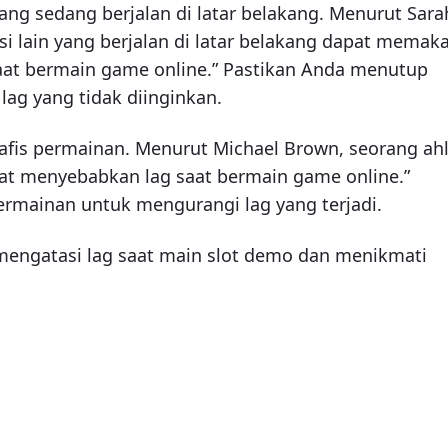
yang sedang berjalan di latar belakang. Menurut Sara
i lain yang berjalan di latar belakang dapat memak
at bermain game online.” Pastikan Anda menutup
 lag yang tidak diinginkan.
afis permainan. Menurut Michael Brown, seorang ahl
apat menyebabkan lag saat bermain game online.”
rmainan untuk mengurangi lag yang terjadi.
 mengatasi lag saat main slot demo dan menikmati