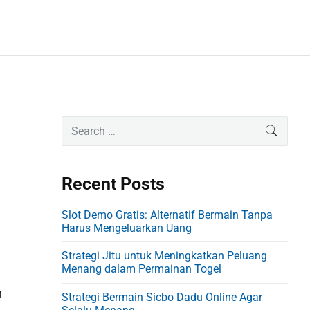
P
S
SEARC
e
r
a
i
r
Recent Posts
m
c
a
h
Slot Demo Gratis: Alternatif Bermain Tanpa
r
Harus Mengeluarkan Uang
f
o
y
Strategi Jitu untuk Meningkatkan Peluang
r
S
Menang dalam Permainan Togel
:
i
h
Strategi Bermain Sicbo Dadu Online Agar