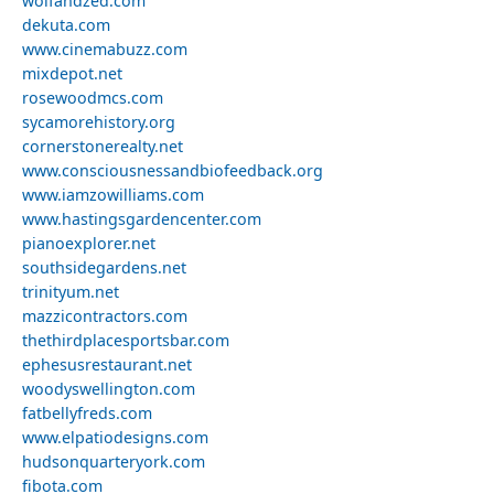
wolfandzed.com
dekuta.com
www.cinemabuzz.com
mixdepot.net
rosewoodmcs.com
sycamorehistory.org
cornerstonerealty.net
www.consciousnessandbiofeedback.org
www.iamzowilliams.com
www.hastingsgardencenter.com
pianoexplorer.net
southsidegardens.net
trinityum.net
mazzicontractors.com
thethirdplacesportsbar.com
ephesusrestaurant.net
woodyswellington.com
fatbellyfreds.com
www.elpatiodesigns.com
hudsonquarteryork.com
fibota.com