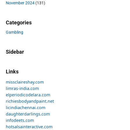
November 2024
(131)
Categories
Gambling
Sidebar
Links
missclaireshay.com
limras-india.com
elperiodicodelara.com
richiesbodyandpaint.net
licindiachennai.com
daughterdarlings.com
infodeets.com
hotsalsainteractive.com