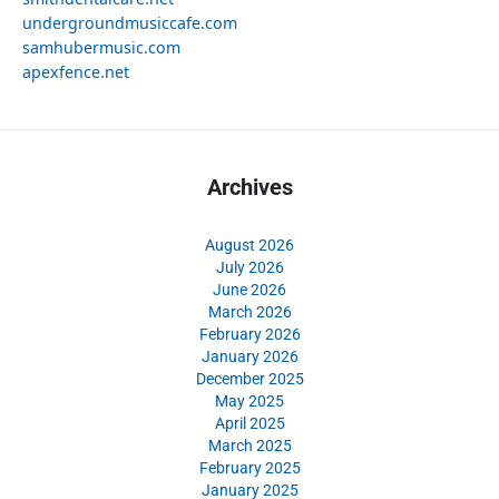
undergroundmusiccafe.com
samhubermusic.com
apexfence.net
Archives
August 2026
July 2026
June 2026
March 2026
February 2026
January 2026
December 2025
May 2025
April 2025
March 2025
February 2025
January 2025