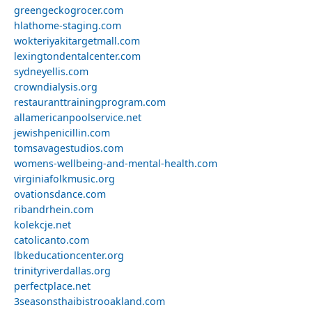
greengeckogrocer.com
hlathome-staging.com
wokteriyakitargetmall.com
lexingtondentalcenter.com
sydneyellis.com
crowndialysis.org
restauranttrainingprogram.com
allamericanpoolservice.net
jewishpenicillin.com
tomsavagestudios.com
womens-wellbeing-and-mental-health.com
virginiafolkmusic.org
ovationsdance.com
ribandrhein.com
kolekcje.net
catolicanto.com
lbkeducationcenter.org
trinityriverdallas.org
perfectplace.net
3seasonsthaibistrooakland.com