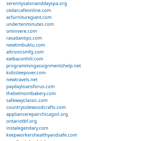
serenitysalonanddayspa.org
cedarcafeonline.com
acfurnituregiant.com
undertenminutes.com
omnivere.com
rasadantips.com
newtimbuktu.com
altronicsmfg.com
eatbaconhill.com
programmingassignmentshelp.net
kidssleepover.com
newtravels.net
paydayloansforus.com
thebelmontbakery.com
safewayclassic.com
countrysidewoodcrafts.com
appliancerepairchicagoil.org
ontariotbf.org
instalegendary.com
keepworkershealthyandsafe.com