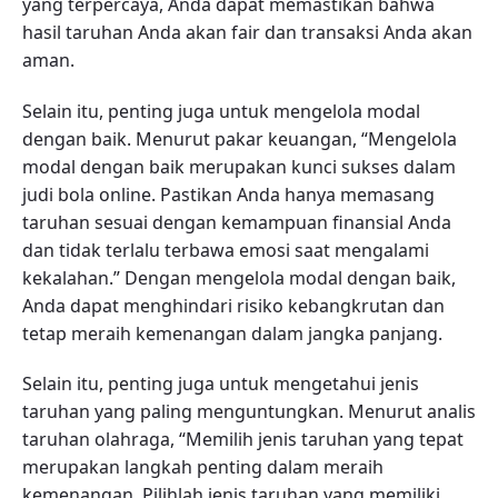
yang terpercaya, Anda dapat memastikan bahwa
hasil taruhan Anda akan fair dan transaksi Anda akan
aman.
Selain itu, penting juga untuk mengelola modal
dengan baik. Menurut pakar keuangan, “Mengelola
modal dengan baik merupakan kunci sukses dalam
judi bola online. Pastikan Anda hanya memasang
taruhan sesuai dengan kemampuan finansial Anda
dan tidak terlalu terbawa emosi saat mengalami
kekalahan.” Dengan mengelola modal dengan baik,
Anda dapat menghindari risiko kebangkrutan dan
tetap meraih kemenangan dalam jangka panjang.
Selain itu, penting juga untuk mengetahui jenis
taruhan yang paling menguntungkan. Menurut analis
taruhan olahraga, “Memilih jenis taruhan yang tepat
merupakan langkah penting dalam meraih
kemenangan. Pilihlah jenis taruhan yang memiliki