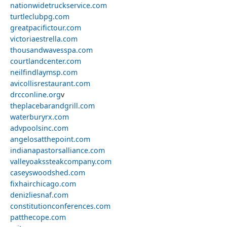
nationwidetruckservice.com
turtleclubpg.com
greatpacifictour.com
victoriaestrella.com
thousandwavesspa.com
courtlandcenter.com
neilfindlaymsp.com
avicollisrestaurant.com
drcconline.org
v
theplacebarandgrill.com
waterburyrx.com
advpoolsinc.com
angelosatthepoint.com
indianapastorsalliance.com
valleyoakssteakcompany.com
caseyswoodshed.com
fixhairchicago.com
denizliesnaf.com
constitutionconferences.com
patthecope.com