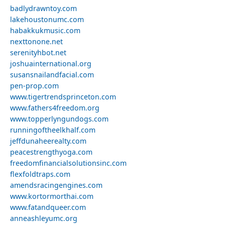
badlydrawntoy.com
lakehoustonumc.com
habakkukmusic.com
nexttonone.net
serenityhbot.net
joshuainternational.org
susansnailandfacial.com
pen-prop.com
www.tigertrendsprinceton.com
www.fathers4freedom.org
www.topperlyngundogs.com
runningoftheelkhalf.com
jeffdunaheerealty.com
peacestrengthyoga.com
freedomfinancialsolutionsinc.com
flexfoldtraps.com
amendsracingengines.com
www.kortormorthai.com
www.fatandqueer.com
anneashleyumc.org