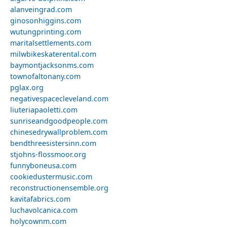
alanveingrad.com
ginosonhiggins.com
wutungprinting.com
maritalsettlements.com
milwbikeskaterental.com
baymontjacksonms.com
townofaltonany.com
pglax.org
negativespacecleveland.com
liuteriapaoletti.com
sunriseandgoodpeople.com
chinesedrywallproblem.com
bendthreesistersinn.com
stjohns-flossmoor.org
funnyboneusa.com
cookiedustermusic.com
reconstructionensemble.org
kavitafabrics.com
luchavolcanica.com
holycownm.com