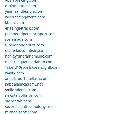
vizslabrewing.com
dralanbittner.com
yannisandlemoni.com
weedpatchgazette.com
kblinc.com
eriesingletrack.com
pamperedpetsnorthport.com
rosiemade.com
tupelodoughnuts.com
olathekidsdentistry.com
hanleyfuneralhomeinc.com
mejorpaquetesorlando.com
1stand10sportsbarandgrill.com
w4btx.com
angelstouchnaillash.com
kabbalahacademy.net
smilondental.com
newstarcollision.com
sasrentals.com
secondsighttechnology.com
michaelsarver.com