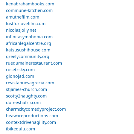
kenabrahambooks.com
commune-kitchen.com
amuthefilm.com
lustforlovefilm.com
nicolasjolly.net
infinitasymphonia.com
africanlegalcentre.org
katsusushihouse.com
greelycommunity.org
ruedumainerestaurant.com
rosetzsky.com
glonojad.com
revistanuevagrecia.com
stjames-church.com
scotty2naughty.com
doreeshafrir.com
charmcitycomedyproject.com
beawareproductions.com
contextdrivenagility.com
ibikeoulu.com