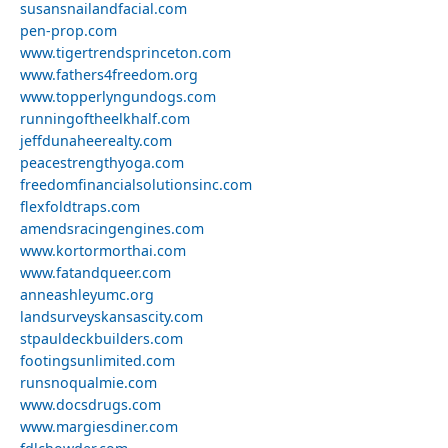
susansnailandfacial.com
pen-prop.com
www.tigertrendsprinceton.com
www.fathers4freedom.org
www.topperlyngundogs.com
runningoftheelkhalf.com
jeffdunaheerealty.com
peacestrengthyoga.com
freedomfinancialsolutionsinc.com
flexfoldtraps.com
amendsracingengines.com
www.kortormorthai.com
www.fatandqueer.com
anneashleyumc.org
landsurveyskansascity.com
stpauldeckbuilders.com
footingsunlimited.com
runsnoqualmie.com
www.docsdrugs.com
www.margiesdiner.com