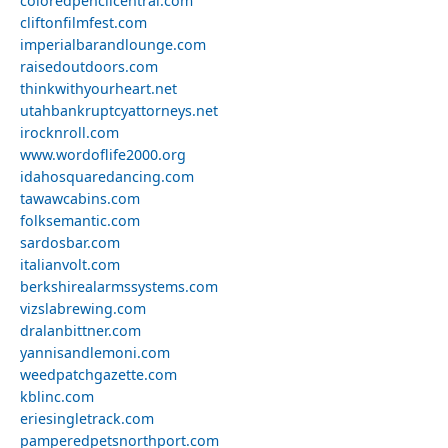
coloredpencilcentral.com
cliftonfilmfest.com
imperialbarandlounge.com
raisedoutdoors.com
thinkwithyourheart.net
utahbankruptcyattorneys.net
irocknroll.com
www.wordoflife2000.org
idahosquaredancing.com
tawawcabins.com
folksemantic.com
sardosbar.com
italianvolt.com
berkshirealarmssystems.com
vizslabrewing.com
dralanbittner.com
yannisandlemoni.com
weedpatchgazette.com
kblinc.com
eriesingletrack.com
pamperedpetsnorthport.com