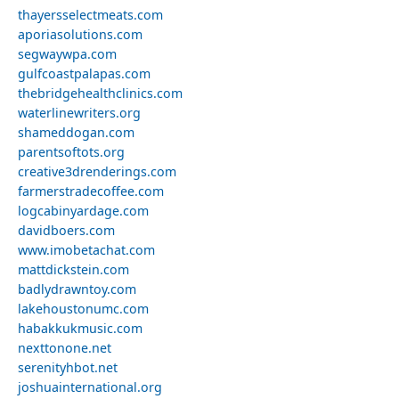
thayersselectmeats.com
aporiasolutions.com
segwaywpa.com
gulfcoastpalapas.com
thebridgehealthclinics.com
waterlinewriters.org
shameddogan.com
parentsoftots.org
creative3drenderings.com
farmerstradecoffee.com
logcabinyardage.com
davidboers.com
www.imobetachat.com
mattdickstein.com
badlydrawntoy.com
lakehoustonumc.com
habakkukmusic.com
nexttonone.net
serenityhbot.net
joshuainternational.org