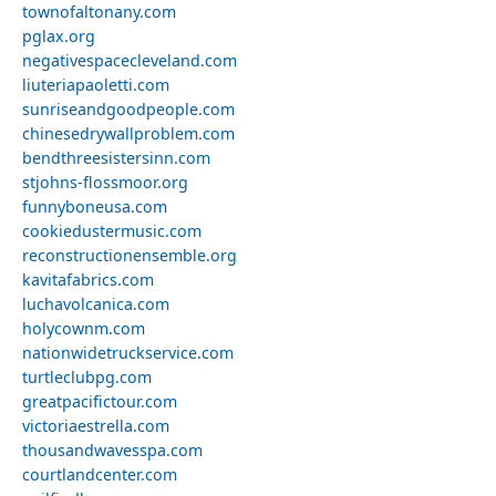
townofaltonany.com
pglax.org
negativespacecleveland.com
liuteriapaoletti.com
sunriseandgoodpeople.com
chinesedrywallproblem.com
bendthreesistersinn.com
stjohns-flossmoor.org
funnyboneusa.com
cookiedustermusic.com
reconstructionensemble.org
kavitafabrics.com
luchavolcanica.com
holycownm.com
nationwidetruckservice.com
turtleclubpg.com
greatpacifictour.com
victoriaestrella.com
thousandwavesspa.com
courtlandcenter.com