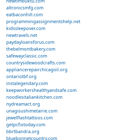
newtimbuktu.com
altronicsmfg.com
eatbaconhill.com
programmingassignmentshelp.net
kidssleepover.com
newtravels.net
paydayloansforus.com
thebelmontbakery.com
safewayclassic.com
countrysidewoodcrafts.com
appliancerepairchicagoil.org
ontariotbf.org
instalegendary.com
keepworkershealthyandsafe.com
noodlesitaliankitchen.com
nydreamact.org
unagisushimetairie.com
jewelflashtattoos.com
getpcfixtoday.com
bbrtbandra.org
bluebonnetcountry.com