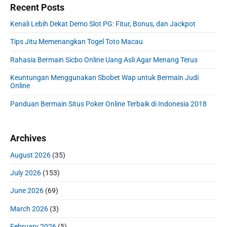
i
s
Recent Posts
a
c
o
o
r
t
h
s
Kenali Lebih Dekat Demo Slot PG: Fitur, Bonus, dan Jackpot
y
n
:
f
t
S
Tips Jitu Memenangkan Togel Toto Macau
o
:
i
r
d
Rahasia Bermain Sicbo Online Uang Asli Agar Menang Terus
:
e
Keuntungan Menggunakan Sbobet Wap untuk Bermain Judi
b
Online
a
r
Panduan Bermain Situs Poker Online Terbaik di Indonesia 2018
Archives
August 2026
(35)
July 2026
(153)
June 2026
(69)
March 2026
(3)
February 2026
(5)