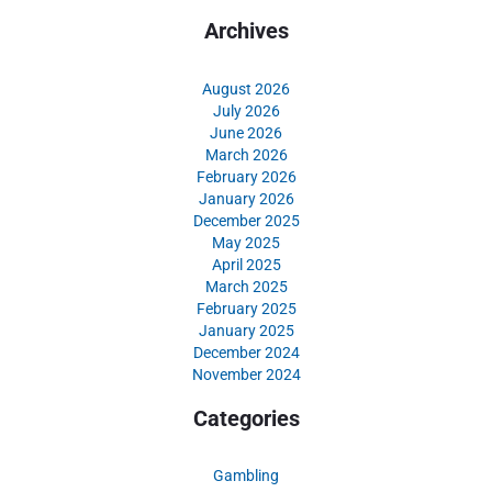
Archives
August 2026
July 2026
June 2026
March 2026
February 2026
January 2026
December 2025
May 2025
April 2025
March 2025
February 2025
January 2025
December 2024
November 2024
Categories
Gambling