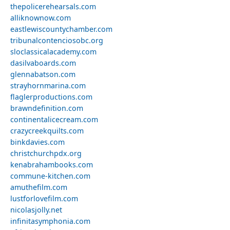
thepolicerehearsals.com
alliknownow.com
eastlewiscountychamber.com
tribunalcontenciosobc.org
sloclassicalacademy.com
dasilvaboards.com
glennabatson.com
strayhornmarina.com
flaglerproductions.com
brawndefinition.com
continentalicecream.com
crazycreekquilts.com
binkdavies.com
christchurchpdx.org
kenabrahambooks.com
commune-kitchen.com
amuthefilm.com
lustforlovefilm.com
nicolasjolly.net
infinitasymphonia.com