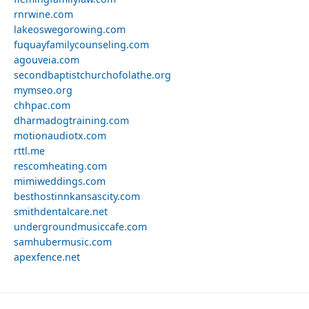
rnrwine.com
lakeoswegorowing.com
fuquayfamilycounseling.com
agouveia.com
secondbaptistchurchofolathe.org
mymseo.org
chhpac.com
dharmadogtraining.com
motionaudiotx.com
rttl.me
rescomheating.com
mimiweddings.com
besthostinnkansascity.com
smithdentalcare.net
undergroundmusiccafe.com
samhubermusic.com
apexfence.net