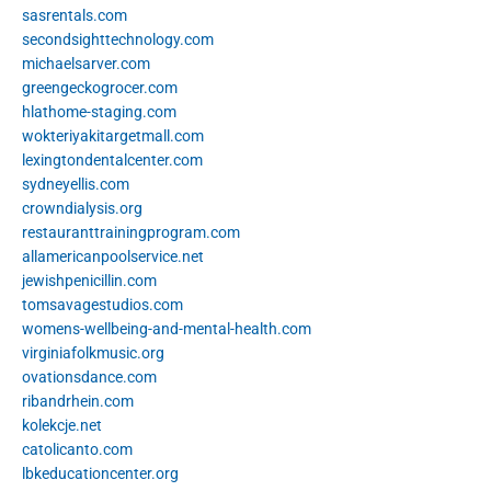
sasrentals.com
secondsighttechnology.com
michaelsarver.com
greengeckogrocer.com
hlathome-staging.com
wokteriyakitargetmall.com
lexingtondentalcenter.com
sydneyellis.com
crowndialysis.org
restauranttrainingprogram.com
allamericanpoolservice.net
jewishpenicillin.com
tomsavagestudios.com
womens-wellbeing-and-mental-health.com
virginiafolkmusic.org
ovationsdance.com
ribandrhein.com
kolekcje.net
catolicanto.com
lbkeducationcenter.org