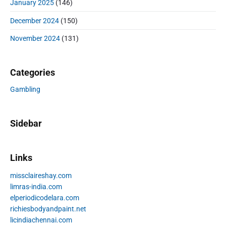
January 2025
(146)
December 2024
(150)
November 2024
(131)
Categories
Gambling
Sidebar
Links
missclaireshay.com
limras-india.com
elperiodicodelara.com
richiesbodyandpaint.net
licindiachennai.com