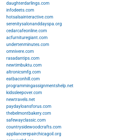
daughterdarlings.com
infodeets.com
hotsalsainteractive.com
serenitysalonanddayspa.org
cedarcafeonline.com
acfurnituregiant.com
undertenminutes.com
omnivere.com
rasadantips.com
newtimbuktu.com
altronicsmfg.com
eatbaconhill.com
programmingassignmentshelp.net
kidssleepover.com
newtravels.net
paydayloansforus.com
thebelmontbakery.com
safewayclassic.com
countrysidewoodcrafts.com
appliancerepairchicagoil.org