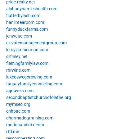
pride-realty.net
alphadynamicshealth.com
flutterbylash.com
hanlintearoom.com
funnyduckfarms.com
jenwaite.com
elevatemanagementgroup.com
leroyzimmerman.com
drfinley.net
flemingfamilylaw.com
rnrwine.com
lakeoswegorowing.com
fuquayfamilycounseling.com
agouveia.com
secondbaptistchurchofolathe.org
mymseo.org
chhpac.com
dharmadogtraining.com
motionaudiotx.com
rttl.me
rescomheating.com