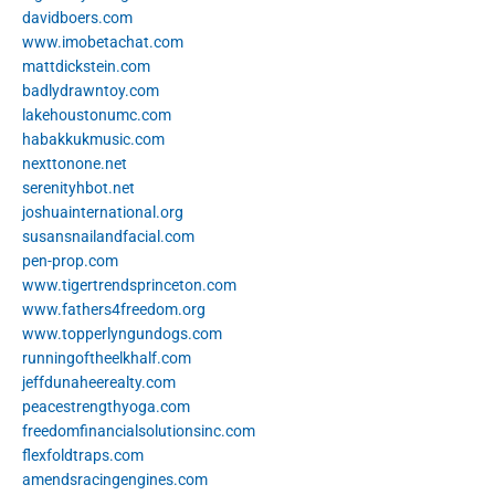
davidboers.com
www.imobetachat.com
mattdickstein.com
badlydrawntoy.com
lakehoustonumc.com
habakkukmusic.com
nexttonone.net
serenityhbot.net
joshuainternational.org
susansnailandfacial.com
pen-prop.com
www.tigertrendsprinceton.com
www.fathers4freedom.org
www.topperlyngundogs.com
runningoftheelkhalf.com
jeffdunaheerealty.com
peacestrengthyoga.com
freedomfinancialsolutionsinc.com
flexfoldtraps.com
amendsracingengines.com