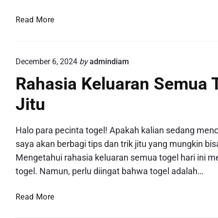
u
M
Read More
a
e
r
n
a
g
n
December 6, 2024
by
admindiam
u
S
Rahasia Keluaran Semua To
n
e
g
m
Jitu
k
u
a
a
p
Halo para pecinta togel! Apakah kalian sedang mencar
T
P
saya akan berbagi tips dan trik jitu yang mungkin
o
r
Mengetahui rahasia keluaran semua togel hari ini m
g
e
e
togel. Namun, perlu diingat bahwa togel adalah…
d
l
i
H
R
Read More
k
a
a
s