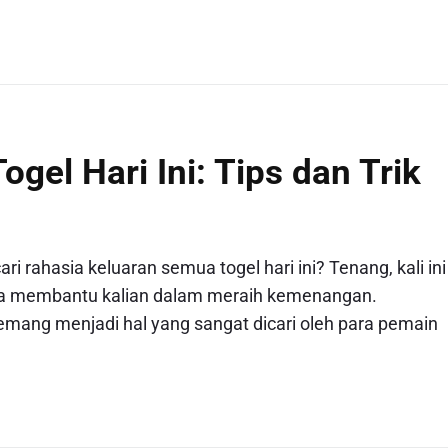
gel Hari Ini: Tips dan Trik
i rahasia keluaran semua togel hari ini? Tenang, kali ini
 bisa membantu kalian dalam meraih kemenangan.
emang menjadi hal yang sangat dicari oleh para pemain