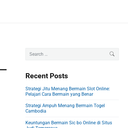
P
S
SEARC
e
r
a
i
r
Recent Posts
m
c
a
h
Strategi Jitu Menang Bermain Slot Online:
r
Pelajari Cara Bermain yang Benar
f
o
y
Strategi Ampuh Menang Bermain Togel
r
S
Cambodia
:
i
Keuntungan Bermain Sic bo Online di Situs