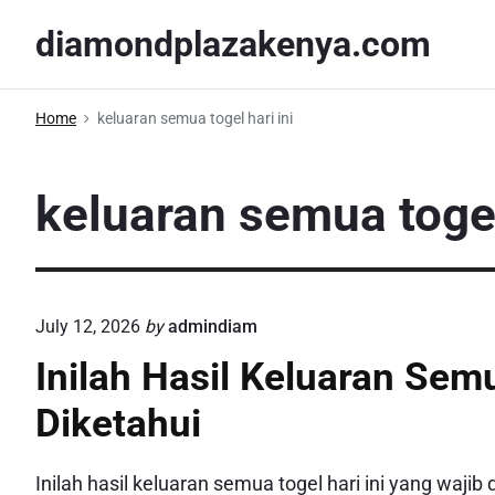
S
diamondplazakenya.com
k
i
p
Home
keluaran semua togel hari ini
t
o
keluaran semua togel
c
o
n
t
e
July 12, 2026
by
admindiam
n
Inilah Hasil Keluaran Semu
t
Diketahui
Inilah hasil keluaran semua togel hari ini yang wajib 