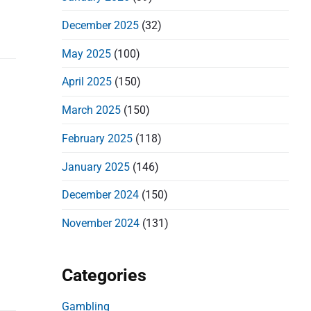
December 2025
(32)
May 2025
(100)
April 2025
(150)
March 2025
(150)
February 2025
(118)
January 2025
(146)
December 2024
(150)
November 2024
(131)
Categories
Gambling