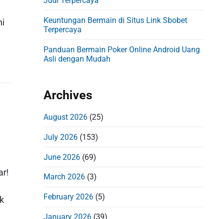
d
Judi Terpercaya
e
Keuntungan Bermain di Situs Link Sbobet
ni
b
Terpercaya
a
Panduan Bermain Poker Online Android Uang
r
Asli dengan Mudah
Archives
August 2026
(25)
July 2026
(153)
June 2026
(69)
ar!
March 2026
(3)
February 2026
(5)
k
January 2026
(39)