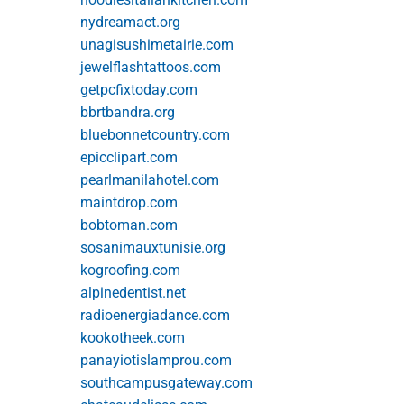
nydreamact.org
unagisushimetairie.com
jewelflashtattoos.com
getpcfixtoday.com
bbrtbandra.org
bluebonnetcountry.com
epicclipart.com
pearlmanilahotel.com
maintdrop.com
bobtoman.com
sosanimauxtunisie.org
kogroofing.com
alpinedentist.net
radioenergiadance.com
kookotheek.com
panayiotislamprou.com
southcampusgateway.com