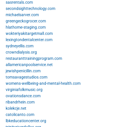
sasrentals.com
secondsighttechnology.com
michaelsarver.com
greengeckogrocer.com
hlathome-staging.com
wokteriyakitargetmall.com
lexingtondentalcenter.com
sydneyellis.com
crowndialysis.org
restauranttrainingprogram.com
allamericanpoolservice.net
jewishpenicillin.com
tomsavagestudios.com
womens-wellbeing-and-mental-health.com
virginiafolkmusic.org
ovationsdance.com
ribandrhein.com
kolekcje.net
catolicanto.com
lbkeducationcenter.org