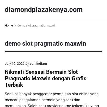
S
diamondplazakenya.com
k
i
p
Home
demo slot pragmatic maxwin
t
o
c
demo slot pragmatic maxwin
o
n
t
e
July 12, 2026
by
admindiam
n
Nikmati Sensasi Bermain Slot
t
Pragmatic Maxwin dengan Grafis
Terbaik
Saat ini, banyak penggemar permainan slot online yang
mencari pengalaman bermain yang seru dan
memuaskan. Salah satu provider game terkemuka yang