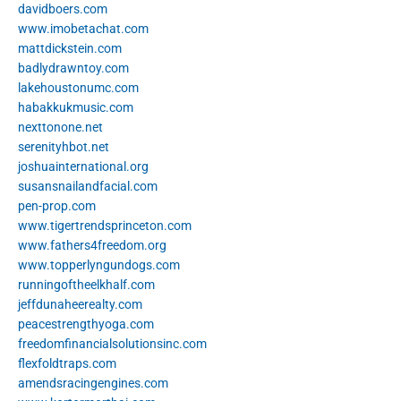
davidboers.com
www.imobetachat.com
mattdickstein.com
badlydrawntoy.com
lakehoustonumc.com
habakkukmusic.com
nexttonone.net
serenityhbot.net
joshuainternational.org
susansnailandfacial.com
pen-prop.com
www.tigertrendsprinceton.com
www.fathers4freedom.org
www.topperlyngundogs.com
runningoftheelkhalf.com
jeffdunaheerealty.com
peacestrengthyoga.com
freedomfinancialsolutionsinc.com
flexfoldtraps.com
amendsracingengines.com