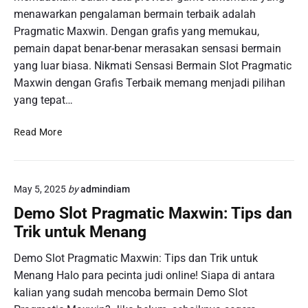
menawarkan pengalaman bermain terbaik adalah
Pragmatic Maxwin. Dengan grafis yang memukau,
pemain dapat benar-benar merasakan sensasi bermain
yang luar biasa. Nikmati Sensasi Bermain Slot Pragmatic
Maxwin dengan Grafis Terbaik memang menjadi pilihan
yang tepat…
N
Read More
i
k
m
May 5, 2025
by
admindiam
a
t
Demo Slot Pragmatic Maxwin: Tips dan
i
Trik untuk Menang
S
e
Demo Slot Pragmatic Maxwin: Tips dan Trik untuk
n
Menang Halo para pecinta judi online! Siapa di antara
s
kalian yang sudah mencoba bermain Demo Slot
a