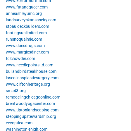
www.kortormorthai.com
www.fatandqueer.com
anneashleyumc.org
landsurveyskansascity.com
stpauldeckbuilders.com
footingsunlimited.com
runsnoqualmie.com
www.docsdrugs.com
www.margiesdiner.com
fdlchowder.com
www.needlepointsltd.com
bullandbirdsteakhouse.com
lascolinasplasticsurgery.com
www.cliftonheritage.org
sma43.org
remodelingchicagoonline.com
brentwoodyogacenter.com
www.tiptonlandscaping.com
steppingupstewardship.org
ccvoptica.com
washingtonlehigh.com