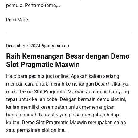
e
e
pemula. Pertama-tama,…
u
r
r
n
b
b
C
Read More
t
e
a
a
u
s
i
r
k
a
k
a
M
r
December 7, 2024
by
admindiam
B
e
d
e
n
Raih Kemenangan Besar dengan Demo
i
r
a
Slot Pragmatic Maxwin
S
m
n
l
a
g
Halo para pecinta judi online! Apakah kalian sedang
o
i
mencari cara untuk meraih kemenangan besar? Jika iya,
t
n
P
maka Demo Slot Pragmatic Maxwin adalah pilihan yang
S
r
tepat untuk kalian coba. Dengan bermain demo slot ini,
l
a
kalian memiliki kesempatan untuk memenangkan
o
g
t
hadiah-hadiah fantastis yang bisa mengubah hidup
m
P
kalian. Demo Slot Pragmatic Maxwin merupakan salah
a
r
satu permainan slot online…
t
a
i