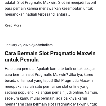
t
adalah Slot Pragmatic Maxwin. Slot ini menjadi favorit
c
i
para pemain karena menawarkan kesempatan untuk
M
c
menangkan hadiah terbesar di antara…
a
M
x
a
M
Read More
w
x
e
i
w
n
n
i
a
d
n
January 25, 2025
by
admindiam
n
e
:
g
n
Cara Bermain Slot Pragmatic Maxwin
T
k
g
untuk Pemula
i
a
a
p
n
n
Halo para pemula! Apakah kamu tertarik untuk belajar
s
H
G
cara bermain slot Pragmatic Maxwin? Jika iya, kamu
d
a
r
a
berada di tempat yang tepat! Slot Pragmatic Maxwin
d
a
n
merupakan salah satu permainan slot online yang
i
f
T
sedang populer di kalangan pemain judi online. Namun,
a
i
r
h
sebelum kamu mulai bermain, ada baiknya kamu
s
i
T
T
memahami cara bermain slot Pragmatic Maxwin untuk
k