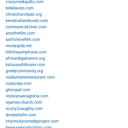
crazycreekquilts.com
binkdavies.com
christchurchpdx.org
kenabrahambooks.com
commune-kitchen.com
amuthefilm.com
lustforlovefilm.com
nicolasjolly.net
infinitasymphonia.com
africanlegalcentre.org
katsusushihouse.com
greelycommunity.org
ruedumainerestaurant.com
rosetzsky.com
glonojad.com
revistanuevagrecia.com
stjames-church.com
scotty2naughty.com
doreeshafrir.com
charmcitycomedyproject.com
beawareproductions.com