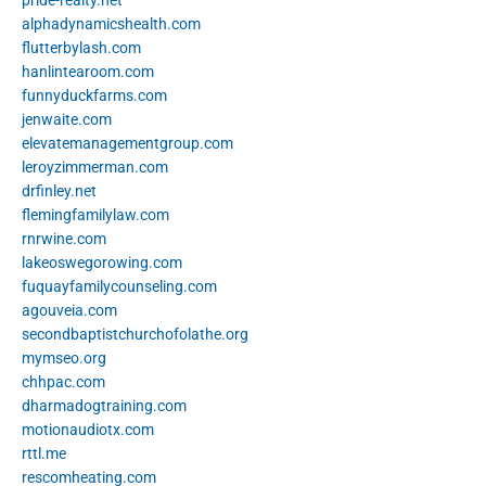
pride-realty.net
alphadynamicshealth.com
flutterbylash.com
hanlintearoom.com
funnyduckfarms.com
jenwaite.com
elevatemanagementgroup.com
leroyzimmerman.com
drfinley.net
flemingfamilylaw.com
rnrwine.com
lakeoswegorowing.com
fuquayfamilycounseling.com
agouveia.com
secondbaptistchurchofolathe.org
mymseo.org
chhpac.com
dharmadogtraining.com
motionaudiotx.com
rttl.me
rescomheating.com