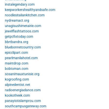
instalegendary.com
keepworkershealthyandsafe.com
noodlesitaliankitchen.com
nydreamact.org
unagisushimetairie.com
jewelflashtattoos.com
getpcfixtoday.com
bbrtbandra.org
bluebonnetcountry.com
epicclipart.com
pearlmanilahotel.com
maintdrop.com
bobtoman.com
sosanimauxtunisie.org
kogroofing.com
alpinedentist.net
radioenergiadance.com
kookotheek.com
panayiotislamprou.com
southcampusgateway.com