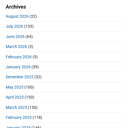
u
e
Archives
l
n
a
g
August 2026
(32)
a
July 2026
(153)
n
D
June 2026
(69)
e
March 2026
(3)
m
o
February 2026
(5)
S
l
January 2026
(39)
o
December 2025
(32)
t
P
May 2025
(100)
r
a
April 2025
(150)
g
March 2025
(150)
m
a
February 2025
(118)
t
January 2025
(146)