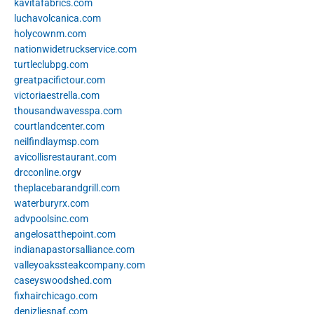
kavitafabrics.com
luchavolcanica.com
holycownm.com
nationwidetruckservice.com
turtleclubpg.com
greatpacifictour.com
victoriaestrella.com
thousandwavesspa.com
courtlandcenter.com
neilfindlaymsp.com
avicollisrestaurant.com
drcconline.org
v
theplacebarandgrill.com
waterburyrx.com
advpoolsinc.com
angelosatthepoint.com
indianapastorsalliance.com
valleyoakssteakcompany.com
caseyswoodshed.com
fixhairchicago.com
denizliesnaf.com