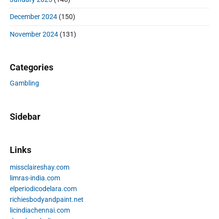
i
c
December 2024
(150)
M
a
November 2024
(131)
x
w
i
Categories
n
Gambling
Sidebar
Links
missclaireshay.com
limras-india.com
elperiodicodelara.com
richiesbodyandpaint.net
licindiachennai.com