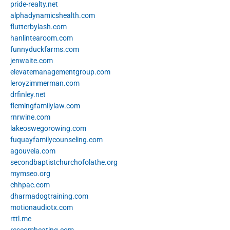
pride-realty.net
alphadynamicshealth.com
flutterbylash.com
hanlintearoom.com
funnyduckfarms.com
jenwaite.com
elevatemanagementgroup.com
leroyzimmerman.com
drfinley.net
flemingfamilylaw.com
rnrwine.com
lakeoswegorowing.com
fuquayfamilycounseling.com
agouveia.com
secondbaptistchurchofolathe.org
mymseo.org
chhpac.com
dharmadogtraining.com
motionaudiotx.com
rttl.me