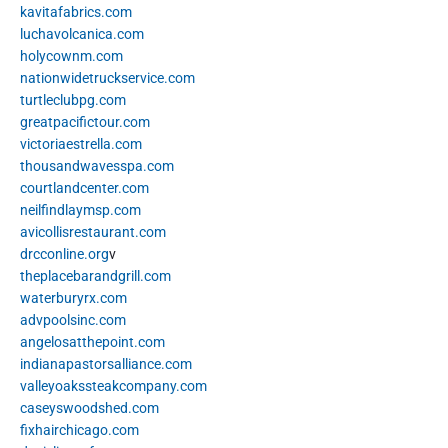
kavitafabrics.com
luchavolcanica.com
holycownm.com
nationwidetruckservice.com
turtleclubpg.com
greatpacifictour.com
victoriaestrella.com
thousandwavesspa.com
courtlandcenter.com
neilfindlaymsp.com
avicollisrestaurant.com
drcconline.org
v
theplacebarandgrill.com
waterburyrx.com
advpoolsinc.com
angelosatthepoint.com
indianapastorsalliance.com
valleyoakssteakcompany.com
caseyswoodshed.com
fixhairchicago.com