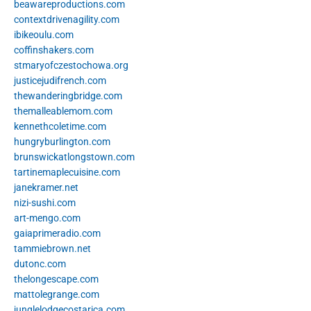
beawareproductions.com
contextdrivenagility.com
ibikeoulu.com
coffinshakers.com
stmaryofczestochowa.org
justicejudifrench.com
thewanderingbridge.com
themalleablemom.com
kennethcoletime.com
hungryburlington.com
brunswickatlongstown.com
tartinemaplecuisine.com
janekramer.net
nizi-sushi.com
art-mengo.com
gaiaprimeradio.com
tammiebrown.net
dutonc.com
thelongescape.com
mattolegrange.com
junglelodgecostarica.com