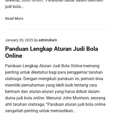
terkenal, John Smith, “Peraturan dasar dalam bermain
n
judi bola…
J
u
P
Read More
d
e
i
r
B
a
o
January 26, 2025
by
admindiam
t
l
u
Panduan Lengkap Aturan Judi Bola
a
r
Online
S
a
e
n
Panduan Lengkap Aturan Judi Bola Online memang
c
D
penting untuk diketahui bagi para penggemar taruhan
a
a
r
olahraga. Dengan mengikuti panduan ini, pemain bisa
s
a
memiliki pemahaman yang lebih baik tentang cara
a
O
bermain dan aturan-aturan yang harus diikuti dalam
r
n
d
dunia judi bola online. Menurut John Morrison, seorang
l
a
ahli taruhan olahraga, “Panduan aturan judi bola online
i
l
sangatlah penting untuk memastikan…
n
a