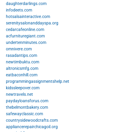
daughterdarlings.com
infodeets.com
hotsalsainteractive.com
serenitysalonanddayspa.org
cedarcafeonline.com
acfurnituregiant.com
undertenminutes.com
omnivere.com
rasadantips.com
newtimbuktu.com
altronicsmfg.com
eatbaconhill.com
programmingassignmentshelp.net
kidssleepover.com
newtravels.net
paydayloansforus.com
thebelmontbakery.com
safewayclassic.com
countrysidewoodcrafts.com
appliancerepairchicagoil.org