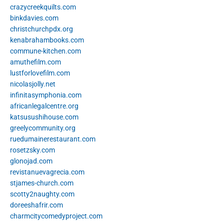
crazycreekquilts.com
binkdavies.com
christchurchpdx.org
kenabrahambooks.com
commune-kitchen.com
amuthefilm.com
lustforlovefilm.com
nicolasjolly.net
infinitasymphonia.com
africanlegalcentre.org
katsusushihouse.com
greelycommunity.org
ruedumainerestaurant.com
rosetzsky.com
glonojad.com
revistanuevagrecia.com
stjames-church.com
scotty2naughty.com
doreeshafrir.com
charmcitycomedyproject.com