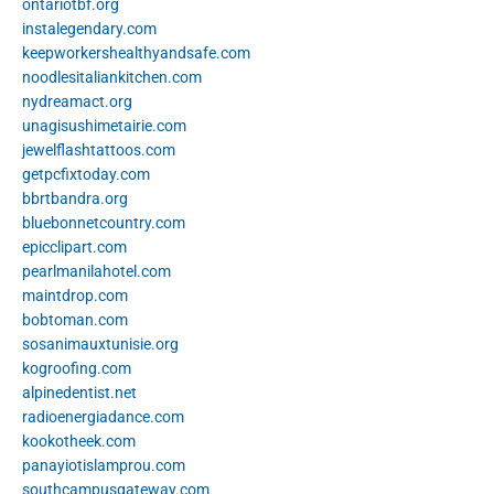
ontariotbf.org
instalegendary.com
keepworkershealthyandsafe.com
noodlesitaliankitchen.com
nydreamact.org
unagisushimetairie.com
jewelflashtattoos.com
getpcfixtoday.com
bbrtbandra.org
bluebonnetcountry.com
epicclipart.com
pearlmanilahotel.com
maintdrop.com
bobtoman.com
sosanimauxtunisie.org
kogroofing.com
alpinedentist.net
radioenergiadance.com
kookotheek.com
panayiotislamprou.com
southcampusgateway.com