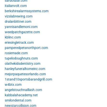
sardosbar.com
italianvolt.com
berkshirealarmssystems.com
vizslabrewing.com
dralanbittner.com
yannisandlemoni.com
weedpatchgazette.com
kblinc.com
eriesingletrack.com
pamperedpetsnorthport.com
rosiemade.com
tupelodoughnuts.com
olathekidsdentistry.com
hanleyfuneralhomeinc.com
mejorpaquetesorlando.com
1stand10sportsbarandgrill.com
w4btx.com
angelstouchnaillash.com
kabbalahacademy.net
smilondental.com
newstarcollision.com