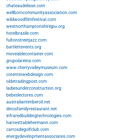
chateaudelisse.com
wellborncommunityassociation.com
wildwoodfilmfestival.com
westnorthamptonshirejpu.org
hotelbrasile.com
fultonstreetjazz.com
bartlettevents.org
moveablecontainer.com
grupolareina.com
www.cherryvalleymuseum.com
cotentinwebdesign.com
oldetradingpost.com
ladiesunderconstruction.org
bebeslectores.com
australiantimberoil.net
dinosfamilyrestaurant.net
infraredbuildingtechnologies.com
harvesttablehermann.com
carrosdegolfclub.com
energydevelopmentassociates.com