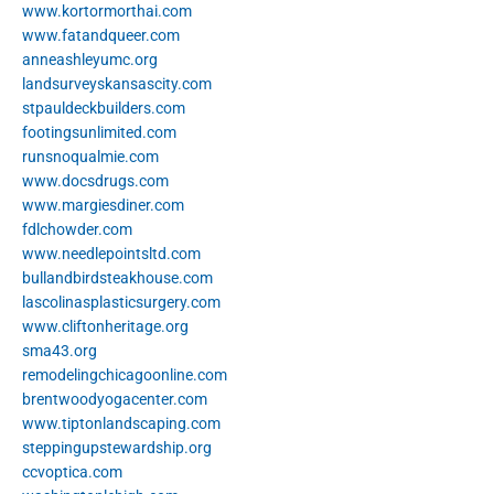
www.kortormorthai.com
www.fatandqueer.com
anneashleyumc.org
landsurveyskansascity.com
stpauldeckbuilders.com
footingsunlimited.com
runsnoqualmie.com
www.docsdrugs.com
www.margiesdiner.com
fdlchowder.com
www.needlepointsltd.com
bullandbirdsteakhouse.com
lascolinasplasticsurgery.com
www.cliftonheritage.org
sma43.org
remodelingchicagoonline.com
brentwoodyogacenter.com
www.tiptonlandscaping.com
steppingupstewardship.org
ccvoptica.com