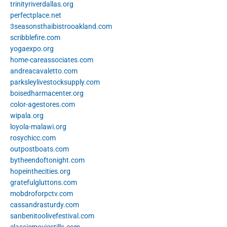
trinityriverdallas.org
perfectplace.net
3seasonsthaibistrooakland.com
scribblefire.com
yogaexpo.org
home-careassociates.com
andreacavaletto.com
parksleylivestocksupply.com
boisedharmacenter.org
color-agestores.com
wipala.org
loyola-malawi.org
rosychicc.com
outpostboats.com
bytheendoftonight.com
hopeinthecities.org
gratefulgluttons.com
mobdroforpctv.com
cassandrasturdy.com
sanbenitoolivefestival.com