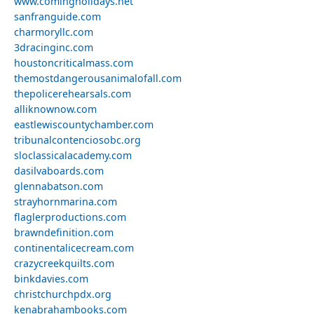
www.comingholidays.net
sanfranguide.com
charmoryllc.com
3dracinginc.com
houstoncriticalmass.com
themostdangerousanimalofall.com
thepolicerehearsals.com
alliknownow.com
eastlewiscountychamber.com
tribunalcontenciosobc.org
sloclassicalacademy.com
dasilvaboards.com
glennabatson.com
strayhornmarina.com
flaglerproductions.com
brawndefinition.com
continentalicecream.com
crazycreekquilts.com
binkdavies.com
christchurchpdx.org
kenabrahambooks.com