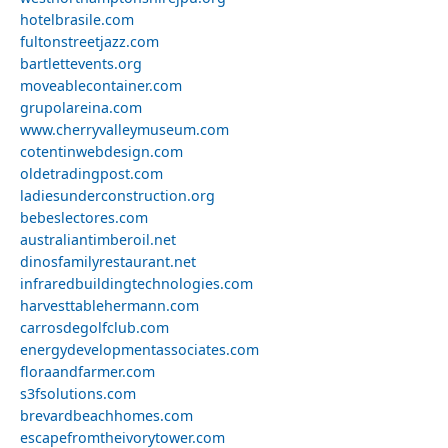
hotelbrasile.com
fultonstreetjazz.com
bartlettevents.org
moveablecontainer.com
grupolareina.com
www.cherryvalleymuseum.com
cotentinwebdesign.com
oldetradingpost.com
ladiesunderconstruction.org
bebeslectores.com
australiantimberoil.net
dinosfamilyrestaurant.net
infraredbuildingtechnologies.com
harvesttablehermann.com
carrosdegolfclub.com
energydevelopmentassociates.com
floraandfarmer.com
s3fsolutions.com
brevardbeachhomes.com
escapefromtheivorytower.com