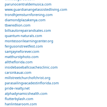
parunocentraldemusica.com
www.guardianangelassistedliving.com
trondhjemsturnforening.com
diamondplazakenya.com
tbwredlion.com
billsautorepairandsales.com
quantum-naturals.com
montessorilearningcenter.org
fergusonstreetfest.com
samjayneforever.com
matthurstphoto.com
alltheflorida.com
insidebaseballcoachesclinic.com
carsinkauai.com
millstreetchurchofchrist.org
parasailingvacadestinflorida.com
pride-realty.net
alphadynamicshealth.com
flutterbylash.com
hanlintearoom.com