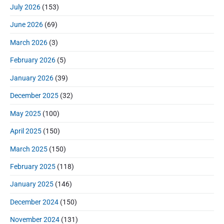
July 2026
(153)
June 2026
(69)
March 2026
(3)
February 2026
(5)
January 2026
(39)
December 2025
(32)
May 2025
(100)
April 2025
(150)
March 2025
(150)
February 2025
(118)
January 2025
(146)
December 2024
(150)
November 2024
(131)