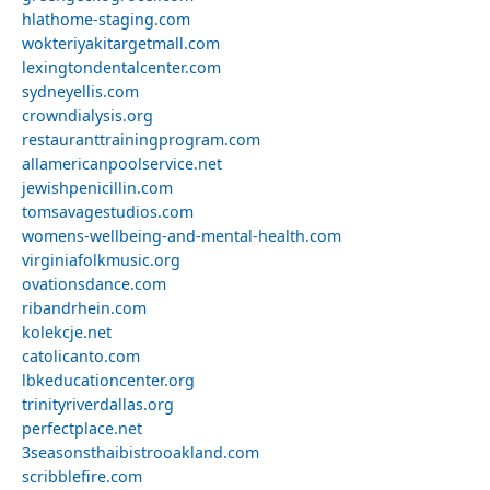
hlathome-staging.com
wokteriyakitargetmall.com
lexingtondentalcenter.com
sydneyellis.com
crowndialysis.org
restauranttrainingprogram.com
allamericanpoolservice.net
jewishpenicillin.com
tomsavagestudios.com
womens-wellbeing-and-mental-health.com
virginiafolkmusic.org
ovationsdance.com
ribandrhein.com
kolekcje.net
catolicanto.com
lbkeducationcenter.org
trinityriverdallas.org
perfectplace.net
3seasonsthaibistrooakland.com
scribblefire.com