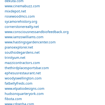
dekuta.com
www.cinemabuzz.com
mixdepot.net
rosewoodmcs.com
sycamorehistory.org
cornerstonerealty.net
www.consciousnessandbiofeedback.org
www.iamzowilliams.com
www.hastingsgardencenter.com
pianoexplorer.net
southsidegardens.net
trinityum.net
mazzicontractors.com
thethirdplacesportsbar.com
ephesusrestaurant.net
woodyswellington.com
fatbellyfreds.com
www.elpatiodesigns.com
hudsonquarteryork.com
fibota.com
www.cdgerba.com