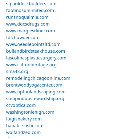
stpauldeckbuilders.com
footingsunlimited.com
runsnoqualmie.com
www.docsdrugs.com
www.margiesdiner.com
fdlchowder.com
www.needlepointsltd.com
bullandbirdsteakhouse.com
lascolinasplasticsurgery.com
www.cliftonheritage.org
sma43.org
remodelingchicagoonline.com
brentwoodyogacenter.com
www.tiptonlandscaping.com
steppingupstewardship.org
ccvoptica.com
washingtonlehigh.com
luigisbakery.com
hanabi-sushi.com
wolfandzed.com