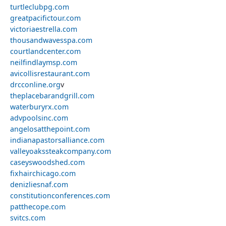
turtleclubpg.com
greatpacifictour.com
victoriaestrella.com
thousandwavesspa.com
courtlandcenter.com
neilfindlaymsp.com
avicollisrestaurant.com
drcconline.org
v
theplacebarandgrill.com
waterburyrx.com
advpoolsinc.com
angelosatthepoint.com
indianapastorsalliance.com
valleyoakssteakcompany.com
caseyswoodshed.com
fixhairchicago.com
denizliesnaf.com
constitutionconferences.com
patthecope.com
svitcs.com