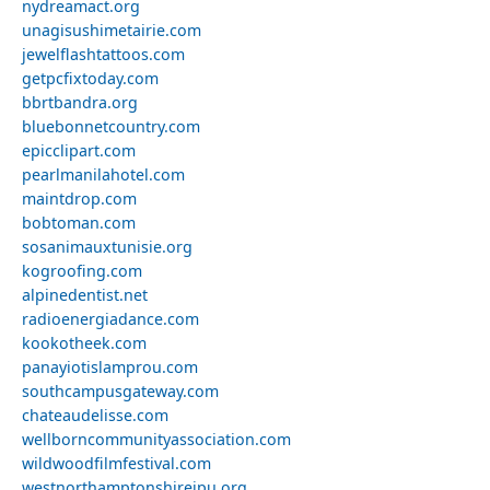
nydreamact.org
unagisushimetairie.com
jewelflashtattoos.com
getpcfixtoday.com
bbrtbandra.org
bluebonnetcountry.com
epicclipart.com
pearlmanilahotel.com
maintdrop.com
bobtoman.com
sosanimauxtunisie.org
kogroofing.com
alpinedentist.net
radioenergiadance.com
kookotheek.com
panayiotislamprou.com
southcampusgateway.com
chateaudelisse.com
wellborncommunityassociation.com
wildwoodfilmfestival.com
westnorthamptonshirejpu.org