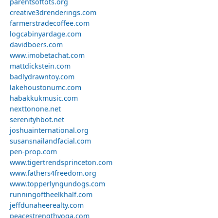
parentsoftots.org
creative3drenderings.com
farmerstradecoffee.com
logcabinyardage.com
davidboers.com
www.imobetachat.com
mattdickstein.com
badlydrawntoy.com
lakehoustonumc.com
habakkukmusic.com
nexttonone.net
serenityhbot.net
joshuainternational.org
susansnailandfacial.com
pen-prop.com
www.tigertrendsprinceton.com
www.fathers4freedom.org
www.topperlyngundogs.com
runningoftheelkhalf.com
jeffdunaheerealty.com
peacestrengthyoga.com