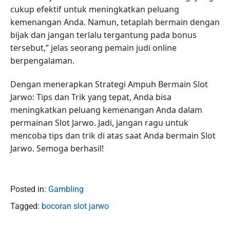
cukup efektif untuk meningkatkan peluang
kemenangan Anda. Namun, tetaplah bermain dengan
bijak dan jangan terlalu tergantung pada bonus
tersebut,” jelas seorang pemain judi online
berpengalaman.
Dengan menerapkan Strategi Ampuh Bermain Slot
Jarwo: Tips dan Trik yang tepat, Anda bisa
meningkatkan peluang kemenangan Anda dalam
permainan Slot Jarwo. Jadi, jangan ragu untuk
mencoba tips dan trik di atas saat Anda bermain Slot
Jarwo. Semoga berhasil!
Posted in:
Gambling
Tagged:
bocoran slot jarwo