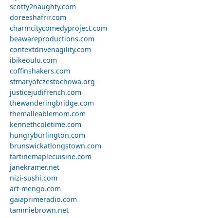
scotty2naughty.com
doreeshafrir.com
charmcitycomedyproject.com
beawareproductions.com
contextdrivenagility.com
ibikeoulu.com
coffinshakers.com
stmaryofczestochowa.org
justicejudifrench.com
thewanderingbridge.com
themalleablemom.com
kennethcoletime.com
hungryburlington.com
brunswickatlongstown.com
tartinemaplecuisine.com
janekramer.net
nizi-sushi.com
art-mengo.com
gaiaprimeradio.com
tammiebrown.net