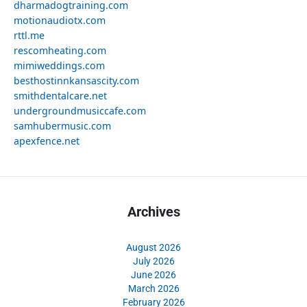
dharmadogtraining.com
motionaudiotx.com
rttl.me
rescomheating.com
mimiweddings.com
besthostinnkansascity.com
smithdentalcare.net
undergroundmusiccafe.com
samhubermusic.com
apexfence.net
Archives
August 2026
July 2026
June 2026
March 2026
February 2026