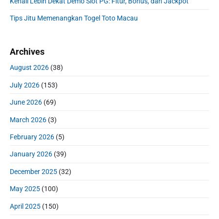
Kenali Lebih Dekat Demo Slot PG: Fitur, Bonus, dan Jackpot
b
a
Tips Jitu Memenangkan Togel Toto Macau
r
Archives
August 2026
(38)
July 2026
(153)
June 2026
(69)
March 2026
(3)
February 2026
(5)
January 2026
(39)
December 2025
(32)
May 2025
(100)
April 2025
(150)