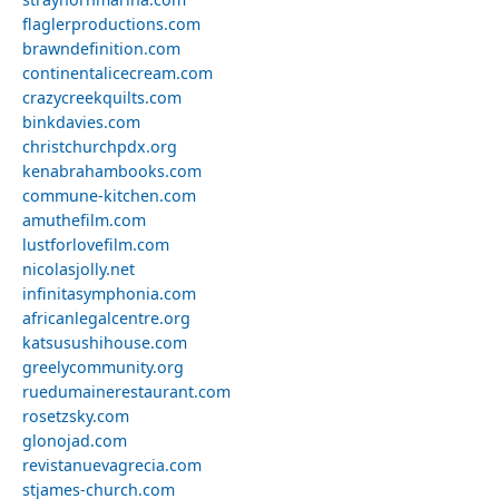
flaglerproductions.com
brawndefinition.com
continentalicecream.com
crazycreekquilts.com
binkdavies.com
christchurchpdx.org
kenabrahambooks.com
commune-kitchen.com
amuthefilm.com
lustforlovefilm.com
nicolasjolly.net
infinitasymphonia.com
africanlegalcentre.org
katsusushihouse.com
greelycommunity.org
ruedumainerestaurant.com
rosetzsky.com
glonojad.com
revistanuevagrecia.com
stjames-church.com