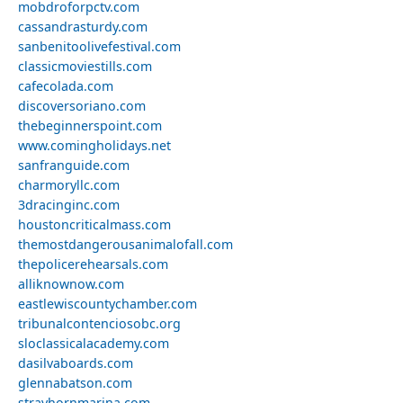
mobdroforpctv.com
cassandrasturdy.com
sanbenitoolivefestival.com
classicmoviestills.com
cafecolada.com
discoversoriano.com
thebeginnerspoint.com
www.comingholidays.net
sanfranguide.com
charmoryllc.com
3dracinginc.com
houstoncriticalmass.com
themostdangerousanimalofall.com
thepolicerehearsals.com
alliknownow.com
eastlewiscountychamber.com
tribunalcontenciosobc.org
sloclassicalacademy.com
dasilvaboards.com
glennabatson.com
strayhornmarina.com