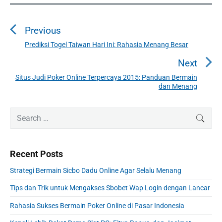
P
o
Previous
s
t
Prediksi Togel Taiwan Hari Ini: Rahasia Menang Besar
P
n
r
Next
a
e
Situs Judi Poker Online Terpercaya 2015: Panduan Bermain
N
v
v
dan Menang
e
i
i
x
o
g
P
S
t
SEAR
u
r
a
e
p
i
s
a
t
o
m
p
r
i
s
Recent Posts
a
c
o
o
r
t
h
s
Strategi Bermain Sicbo Dadu Online Agar Selalu Menang
y
n
:
f
t
S
Tips dan Trik untuk Mengakses Sbobet Wap Login dengan Lancar
o
:
i
r
d
Rahasia Sukses Bermain Poker Online di Pasar Indonesia
:
e