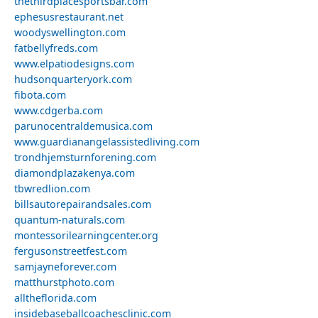
thethirdplacesportsbar.com
ephesusrestaurant.net
woodyswellington.com
fatbellyfreds.com
www.elpatiodesigns.com
hudsonquarteryork.com
fibota.com
www.cdgerba.com
parunocentraldemusica.com
www.guardianangelassistedliving.com
trondhjemsturnforening.com
diamondplazakenya.com
tbwredlion.com
billsautorepairandsales.com
quantum-naturals.com
montessorilearningcenter.org
fergusonstreetfest.com
samjayneforever.com
matthurstphoto.com
alltheflorida.com
insidebaseballcoachesclinic.com