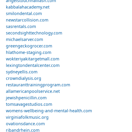
angelstouchnaillash.com
kabbalahacademy.net
smilondental.com
newstarcollision.com
sasrentals.com
secondsighttechnology.com
michaelsarver.com
greengeckogrocer.com
hlathome-staging.com
wokteriyakitargetmall.com
lexingtondentalcenter.com
sydneyellis.com
crowndialysis.org
restauranttrainingprogram.com
allamericanpoolservice.net
jewishpenicillin.com
tomsavagestudios.com
womens-wellbeing-and-mental-health.com
virginiafolkmusic.org
ovationsdance.com
ribandrhein.com