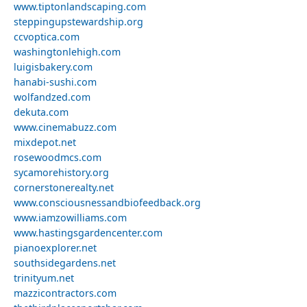
www.tiptonlandscaping.com
steppingupstewardship.org
ccvoptica.com
washingtonlehigh.com
luigisbakery.com
hanabi-sushi.com
wolfandzed.com
dekuta.com
www.cinemabuzz.com
mixdepot.net
rosewoodmcs.com
sycamorehistory.org
cornerstonerealty.net
www.consciousnessandbiofeedback.org
www.iamzowilliams.com
www.hastingsgardencenter.com
pianoexplorer.net
southsidegardens.net
trinityum.net
mazzicontractors.com