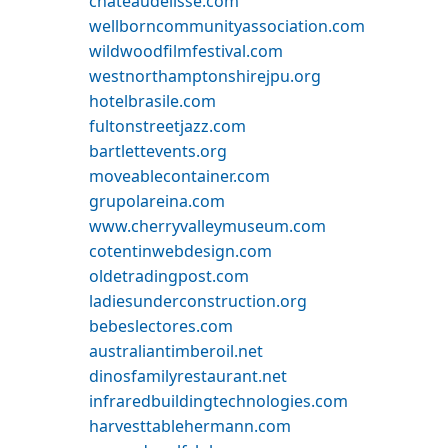
chateaudelisse.com
wellborncommunityassociation.com
wildwoodfilmfestival.com
westnorthamptonshirejpu.org
hotelbrasile.com
fultonstreetjazz.com
bartlettevents.org
moveablecontainer.com
grupolareina.com
www.cherryvalleymuseum.com
cotentinwebdesign.com
oldetradingpost.com
ladiesunderconstruction.org
bebeslectores.com
australiantimberoil.net
dinosfamilyrestaurant.net
infraredbuildingtechnologies.com
harvesttablehermann.com