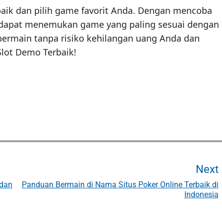
baik dan pilih game favorit Anda. Dengan mencoba
a dapat menemukan game yang paling sesuai dengan
bermain tanpa risiko kehilangan uang Anda dan
lot Demo Terbaik!
Next
 dan
Panduan Bermain di Nama Situs Poker Online Terbaik di
Indonesia