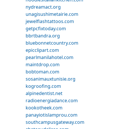
nydreamact.org
unagisushimetairie.com
jewelflashtattoos.com
getpcfixtoday.com
bbrtbandra.org
bluebonnetcountry.com
epicclipart.com
pearlmanilahotel.com
maintdrop.com
bobtoman.com
sosanimauxtunisie.org
kogroofing.com
alpinedentist.net
radioenergiadance.com
kookotheek.com
panayiotislamprou.com
southcampusgateway.com