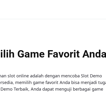
ilih Game Favorit And
inan slot online adalah dengan mencoba Slot Demo
rsedia, memilih game favorit Anda bisa menjadi tug
Demo Terbaik, Anda dapat menguji berbagai game