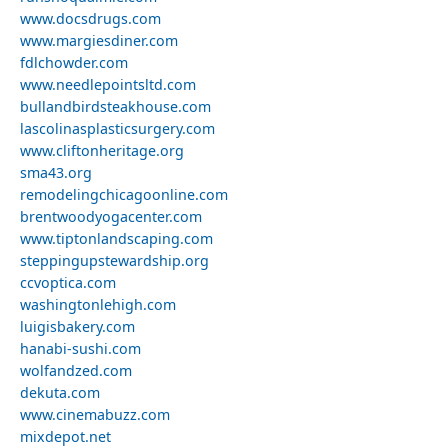
www.docsdrugs.com
www.margiesdiner.com
fdlchowder.com
www.needlepointsltd.com
bullandbirdsteakhouse.com
lascolinasplasticsurgery.com
www.cliftonheritage.org
sma43.org
remodelingchicagoonline.com
brentwoodyogacenter.com
www.tiptonlandscaping.com
steppingupstewardship.org
ccvoptica.com
washingtonlehigh.com
luigisbakery.com
hanabi-sushi.com
wolfandzed.com
dekuta.com
www.cinemabuzz.com
mixdepot.net