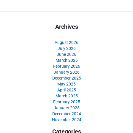
Archives
August 2026
July 2026
June 2026
March 2026
February 2026
January 2026
December 2025
May 2025
April 2025
March 2025
February 2025
January 2025
December 2024
November 2024
Categories