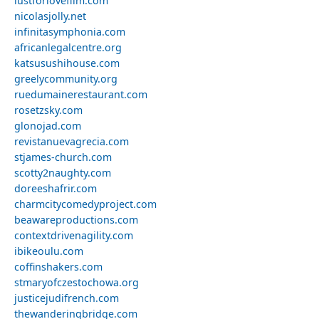
lustforlovefilm.com
nicolasjolly.net
infinitasymphonia.com
africanlegalcentre.org
katsusushihouse.com
greelycommunity.org
ruedumainerestaurant.com
rosetzsky.com
glonojad.com
revistanuevagrecia.com
stjames-church.com
scotty2naughty.com
doreeshafrir.com
charmcitycomedyproject.com
beawareproductions.com
contextdrivenagility.com
ibikeoulu.com
coffinshakers.com
stmaryofczestochowa.org
justicejudifrench.com
thewanderingbridge.com