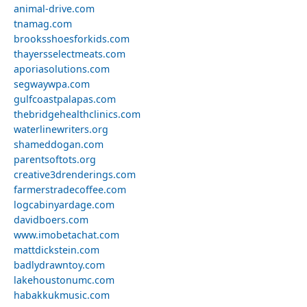
animal-drive.com
tnamag.com
brooksshoesforkids.com
thayersselectmeats.com
aporiasolutions.com
segwaywpa.com
gulfcoastpalapas.com
thebridgehealthclinics.com
waterlinewriters.org
shameddogan.com
parentsoftots.org
creative3drenderings.com
farmerstradecoffee.com
logcabinyardage.com
davidboers.com
www.imobetachat.com
mattdickstein.com
badlydrawntoy.com
lakehoustonumc.com
habakkukmusic.com