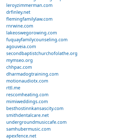
leroyzimmerman.com
drfinley.net
flemingfamilylaw.com
rnrwine.com
lakeoswegorowing.com
fuquayfamilycounseling.com
agouveia.com
secondbaptistchurchofolathe.org
mymseo.org
chhpac.com
dharmadogtraining.com
motionaudiotx.com
rttl.me
rescomheating.com
mimiweddings.com
besthostinnkansascity.com
smithdentalcare.net
undergroundmusiccafe.com
samhubermusic.com
apexfence.net