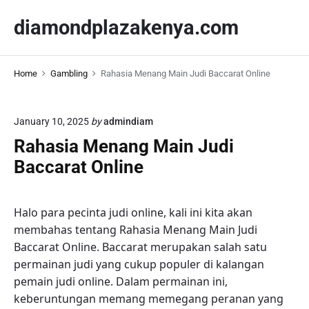
S
diamondplazakenya.com
k
i
p
Home
Gambling
Rahasia Menang Main Judi Baccarat Online
t
o
c
January 10, 2025
by
admindiam
o
Rahasia Menang Main Judi
n
t
Baccarat Online
e
n
Halo para pecinta judi online, kali ini kita akan
t
membahas tentang Rahasia Menang Main Judi
Baccarat Online. Baccarat merupakan salah satu
permainan judi yang cukup populer di kalangan
pemain judi online. Dalam permainan ini,
keberuntungan memang memegang peranan yang