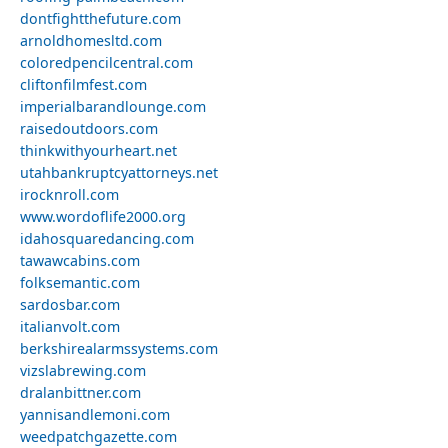
dontfightthefuture.com
arnoldhomesltd.com
coloredpencilcentral.com
cliftonfilmfest.com
imperialbarandlounge.com
raisedoutdoors.com
thinkwithyourheart.net
utahbankruptcyattorneys.net
irocknroll.com
www.wordoflife2000.org
idahosquaredancing.com
tawawcabins.com
folksemantic.com
sardosbar.com
italianvolt.com
berkshirealarmssystems.com
vizslabrewing.com
dralanbittner.com
yannisandlemoni.com
weedpatchgazette.com