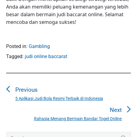
Anda akan memiliki peluang kemenangan yang lebih
besar dalam bermain judi baccarat online. Selamat
mencoba dan semoga sukses!
Posted in:
Gambling
Tagged:
judi online baccarat
P
o
Previous
s
t
5 Aplikasi Judi Bola Resmi Terbaik di Indonesia
P
n
r
Next
a
e
Rahasia Menang Bermain Bandar Togel Online
N
v
v
e
i
i
P
x
S