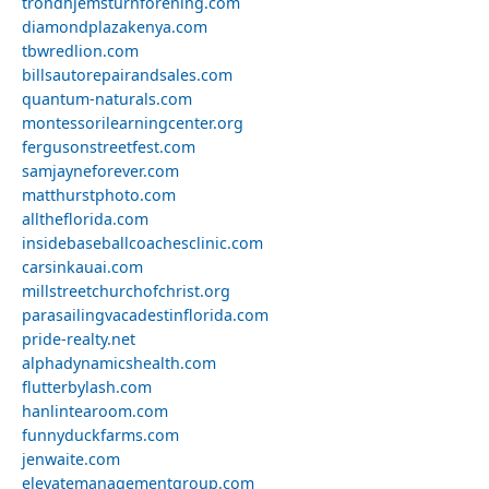
trondhjemsturnforening.com
diamondplazakenya.com
tbwredlion.com
billsautorepairandsales.com
quantum-naturals.com
montessorilearningcenter.org
fergusonstreetfest.com
samjayneforever.com
matthurstphoto.com
alltheflorida.com
insidebaseballcoachesclinic.com
carsinkauai.com
millstreetchurchofchrist.org
parasailingvacadestinflorida.com
pride-realty.net
alphadynamicshealth.com
flutterbylash.com
hanlintearoom.com
funnyduckfarms.com
jenwaite.com
elevatemanagementgroup.com