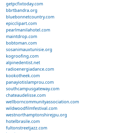
getpcfixtoday.com
bbrtbandra.org
bluebonnetcountry.com
epicclipart.com
pearlmanilahotel.com
maintdrop.com
bobtoman.com
sosanimauxtunisie.org
kogroofing.com
alpinedentist.net
radioenergiadance.com
kookotheek.com
panayiotislamprou.com
southcampusgateway.com
chateaudelisse.com
wellborncommunityassociation.com
wildwoodfilmfestival.com
westnorthamptonshirejpu.org
hotelbrasile.com
fultonstreetjazz.com