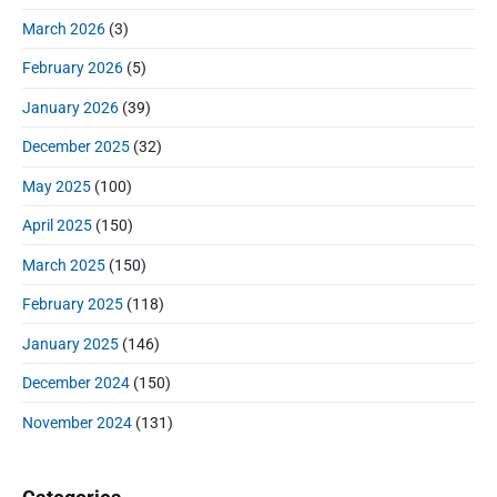
March 2026
(3)
February 2026
(5)
January 2026
(39)
December 2025
(32)
May 2025
(100)
April 2025
(150)
March 2025
(150)
February 2025
(118)
January 2025
(146)
December 2024
(150)
November 2024
(131)