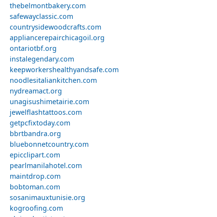
thebelmontbakery.com
safewayclassic.com
countrysidewoodcrafts.com
appliancerepairchicagoil.org
ontariotbf.org
instalegendary.com
keepworkershealthyandsafe.com
noodlesitaliankitchen.com
nydreamact.org
unagisushimetairie.com
jewelflashtattoos.com
getpcfixtoday.com
bbrtbandra.org
bluebonnetcountry.com
epicclipart.com
pearlmanilahotel.com
maintdrop.com
bobtoman.com
sosanimauxtunisie.org
kogroofing.com