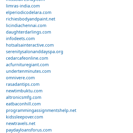
limras-india.com
elperiodicodelara.com
richiesbodyandpaint.net
licindiachennai.com
daughterdarlings.com
infodeets.com
hotsalsainteractive.com
serenitysalonanddayspa.org
cedarcafeonline.com
acfurnituregiant.com
undertenminutes.com
omnivere.com
rasadantips.com
newtimbuktu.com
altronicsmfg.com
eatbaconhill.com
programmingassignmentshelp.net
kidssleepover.com
newtravels.net
paydayloansforus.com