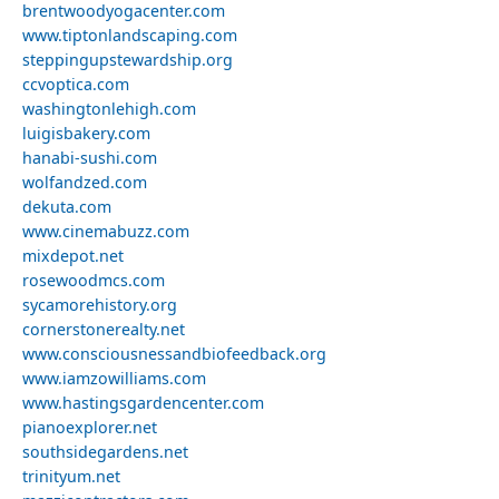
brentwoodyogacenter.com
www.tiptonlandscaping.com
steppingupstewardship.org
ccvoptica.com
washingtonlehigh.com
luigisbakery.com
hanabi-sushi.com
wolfandzed.com
dekuta.com
www.cinemabuzz.com
mixdepot.net
rosewoodmcs.com
sycamorehistory.org
cornerstonerealty.net
www.consciousnessandbiofeedback.org
www.iamzowilliams.com
www.hastingsgardencenter.com
pianoexplorer.net
southsidegardens.net
trinityum.net