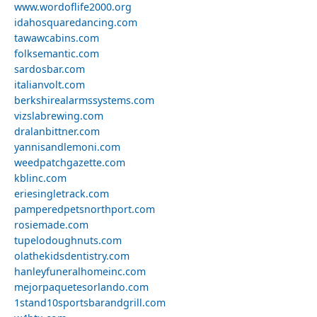
www.wordoflife2000.org
idahosquaredancing.com
tawawcabins.com
folksemantic.com
sardosbar.com
italianvolt.com
berkshirealarmssystems.com
vizslabrewing.com
dralanbittner.com
yannisandlemoni.com
weedpatchgazette.com
kblinc.com
eriesingletrack.com
pamperedpetsnorthport.com
rosiemade.com
tupelodoughnuts.com
olathekidsdentistry.com
hanleyfuneralhomeinc.com
mejorpaquetesorlando.com
1stand10sportsbarandgrill.com