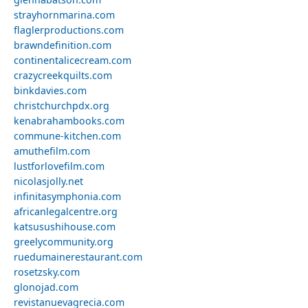
strayhornmarina.com
flaglerproductions.com
brawndefinition.com
continentalicecream.com
crazycreekquilts.com
binkdavies.com
christchurchpdx.org
kenabrahambooks.com
commune-kitchen.com
amuthefilm.com
lustforlovefilm.com
nicolasjolly.net
infinitasymphonia.com
africanlegalcentre.org
katsusushihouse.com
greelycommunity.org
ruedumainerestaurant.com
rosetzsky.com
glonojad.com
revistanuevagrecia.com