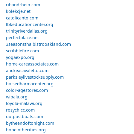
ribandrhein.com
kolekcje.net
catolicanto.com
lbkeducationcenter.org
trinityriverdallas.org
perfectplace.net
3seasonsthaibistrooakland.com
scribblefire.com
yogaexpo.org
home-careassociates.com
andreacavaletto.com
parksleylivestocksupply.com
boisedharmacenter.org
color-agestores.com
wipala.org
loyola-malawi.org
rosychicc.com
outpostboats.com
bytheendoftonight.com
hopeinthecities.org