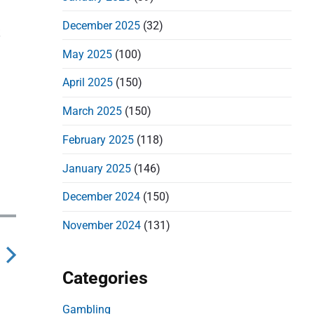
December 2025
(32)
k
May 2025
(100)
April 2025
(150)
March 2025
(150)
February 2025
(118)
January 2025
(146)
December 2024
(150)
November 2024
(131)
Categories
N
e
Gambling