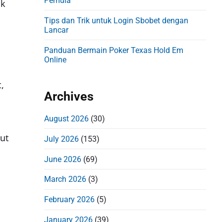
d
Pemula
ak
e
Tips dan Trik untuk Login Sbobet dengan
b
Lancar
a
Panduan Bermain Poker Texas Hold Em
r
Online
,
Archives
August 2026
(30)
but
July 2026
(153)
June 2026
(69)
March 2026
(3)
February 2026
(5)
January 2026
(39)