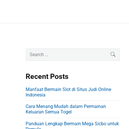
P
S
SEARC
e
r
a
i
r
Recent Posts
m
c
a
h
Manfaat Bermain Slot di Situs Judi Online
r
Indonesia
f
o
y
Cara Menang Mudah dalam Permainan
r
S
Keluaran Semua Togel
:
i
Panduan Lengkap Bermain Mega Sicbo untuk