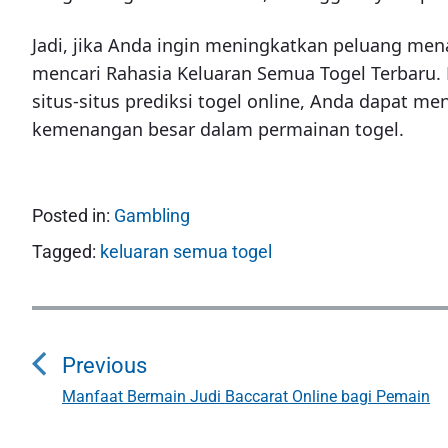
Jadi, jika Anda ingin meningkatkan peluang me
mencari Rahasia Keluaran Semua Togel Terbaru
situs-situs prediksi togel online, Anda dapat 
kemenangan besar dalam permainan togel.
Posted in:
Gambling
Tagged:
keluaran semua togel
P
o
Previous
s
Manfaat Bermain Judi Baccarat Online bagi Pemain
P
r
t