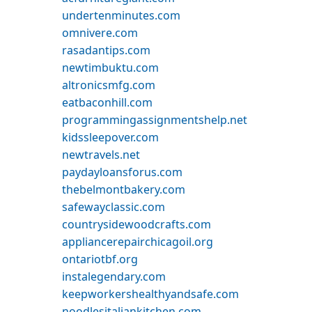
undertenminutes.com
omnivere.com
rasadantips.com
newtimbuktu.com
altronicsmfg.com
eatbaconhill.com
programmingassignmentshelp.net
kidssleepover.com
newtravels.net
paydayloansforus.com
thebelmontbakery.com
safewayclassic.com
countrysidewoodcrafts.com
appliancerepairchicagoil.org
ontariotbf.org
instalegendary.com
keepworkershealthyandsafe.com
noodlesitaliankitchen.com