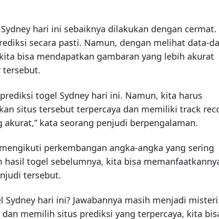
 Sydney hari ini sebaiknya dilakukan dengan cermat.
rediksi secara pasti. Namun, dengan melihat data-d
 kita bisa mendapatkan gambaran yang lebih akurat
tersebut.
rediksi togel Sydney hari ini. Namun, kita harus
ikan situs tersebut terpercaya dan memiliki track rec
 akurat,” kata seorang penjudi berpengalaman.
u mengikuti perkembangan angka-angka yang sering
lam hasil togel sebelumnya, kita bisa memanfaatkanny
njudi tersebut.
 Sydney hari ini? Jawabannya masih menjadi misteri
an memilih situs prediksi yang terpercaya, kita bis