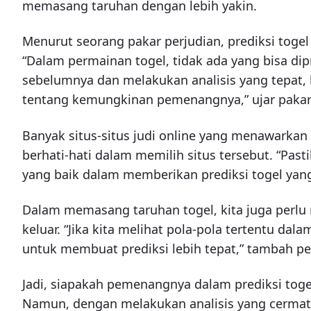
memasang taruhan dengan lebih yakin.
Menurut seorang pakar perjudian, prediksi togel
“Dalam permainan togel, tidak ada yang bisa dip
sebelumnya dan melakukan analisis yang tepat,
tentang kemungkinan pemenangnya,” ujar pakar 
Banyak situs-situs judi online yang menawarkan p
berhati-hati dalam memilih situs tersebut. “Past
yang baik dalam memberikan prediksi togel yang
Dalam memasang taruhan togel, kita juga perl
keluar. “Jika kita melihat pola-pola tertentu da
untuk membuat prediksi lebih tepat,” tambah pe
Jadi, siapakah pemenangnya dalam prediksi togel
Namun, dengan melakukan analisis yang cermat d