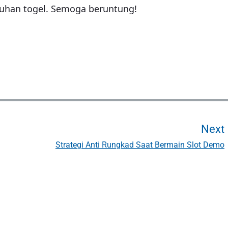
han togel. Semoga beruntung!
Next
Strategi Anti Rungkad Saat Bermain Slot Demo
t