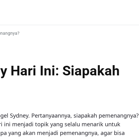
menangnya?
y Hari Ini: Siapakah
togel Sydney. Pertanyaannya, siapakah pemenangnya?
i ini menjadi topik yang selalu menarik untuk
apa yang akan menjadi pemenangnya, agar bisa