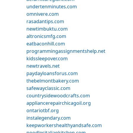
undertenminutes.com
omnivere.com
rasadantips.com
newtimbuktu.com
altronicsmfg.com
eatbaconhill.com
programmingassignmentshelp.net
kidssleepover.com
newtravels.net
paydayloansforus.com
thebelmontbakery.com
safewayclassic.com
countrysidewoodcrafts.com
appliancerepairchicagoil.org
ontariotbf.org
instalegendary.com
keepworkershealthyandsafe.com
noodlesitaliankitchen.com