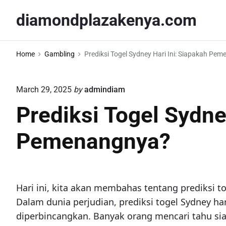
S
diamondplazakenya.com
k
i
p
Home
Gambling
Prediksi Togel Sydney Hari Ini: Siapakah Pe
t
o
March 29, 2025
by
admindiam
c
o
Prediksi Togel Sydne
n
Pemenangnya?
t
e
n
t
Hari ini, kita akan membahas tentang prediksi 
Dalam dunia perjudian, prediksi togel Sydney har
diperbincangkan. Banyak orang mencari tahu si