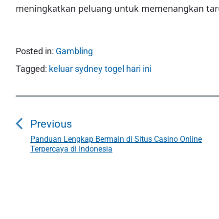
meningkatkan peluang untuk memenangkan taru
Posted in:
Gambling
Tagged:
keluar sydney togel hari ini
P
o
Previous
s
Panduan Lengkap Bermain di Situs Casino Online
P
Terpercaya di Indonesia
r
t
e
n
v
i
a
o