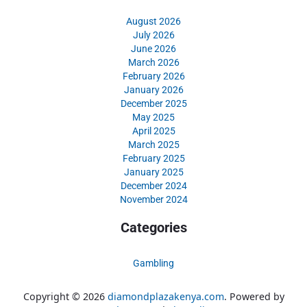
August 2026
July 2026
June 2026
March 2026
February 2026
January 2026
December 2025
May 2025
April 2025
March 2025
February 2025
January 2025
December 2024
November 2024
Categories
Gambling
Copyright © 2026
diamondplazakenya.com
. Powered by