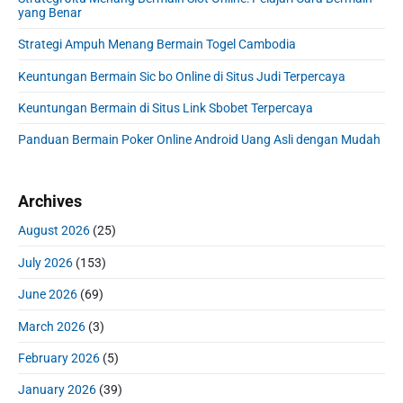
o
y
t
f
s
yang Benar
S
n
:
o
t
i
Strategi Ampuh Menang Bermain Togel Cambodia
r
:
d
:
Keuntungan Bermain Sic bo Online di Situs Judi Terpercaya
e
b
Keuntungan Bermain di Situs Link Sbobet Terpercaya
a
r
Panduan Bermain Poker Online Android Uang Asli dengan Mudah
Archives
August 2026
(25)
July 2026
(153)
June 2026
(69)
March 2026
(3)
February 2026
(5)
January 2026
(39)