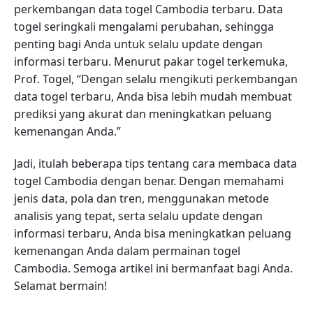
perkembangan data togel Cambodia terbaru. Data
togel seringkali mengalami perubahan, sehingga
penting bagi Anda untuk selalu update dengan
informasi terbaru. Menurut pakar togel terkemuka,
Prof. Togel, “Dengan selalu mengikuti perkembangan
data togel terbaru, Anda bisa lebih mudah membuat
prediksi yang akurat dan meningkatkan peluang
kemenangan Anda.”
Jadi, itulah beberapa tips tentang cara membaca data
togel Cambodia dengan benar. Dengan memahami
jenis data, pola dan tren, menggunakan metode
analisis yang tepat, serta selalu update dengan
informasi terbaru, Anda bisa meningkatkan peluang
kemenangan Anda dalam permainan togel
Cambodia. Semoga artikel ini bermanfaat bagi Anda.
Selamat bermain!