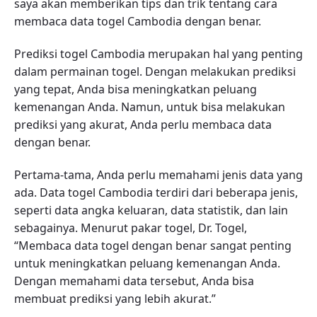
saya akan memberikan tips dan trik tentang cara
membaca data togel Cambodia dengan benar.
Prediksi togel Cambodia merupakan hal yang penting
dalam permainan togel. Dengan melakukan prediksi
yang tepat, Anda bisa meningkatkan peluang
kemenangan Anda. Namun, untuk bisa melakukan
prediksi yang akurat, Anda perlu membaca data
dengan benar.
Pertama-tama, Anda perlu memahami jenis data yang
ada. Data togel Cambodia terdiri dari beberapa jenis,
seperti data angka keluaran, data statistik, dan lain
sebagainya. Menurut pakar togel, Dr. Togel,
“Membaca data togel dengan benar sangat penting
untuk meningkatkan peluang kemenangan Anda.
Dengan memahami data tersebut, Anda bisa
membuat prediksi yang lebih akurat.”