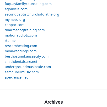
fuquayfamilycounseling.com
agouveia.com
secondbaptistchurchofolathe.org
mymseo.org
chhpac.com
dharmadogtraining.com
motionaudiotx.com
rttl.me
rescomheating.com
mimiweddings.com
besthostinnkansascity.com
smithdentalcare.net
undergroundmusiccafe.com
samhubermusic.com
apexfence.net
Archives