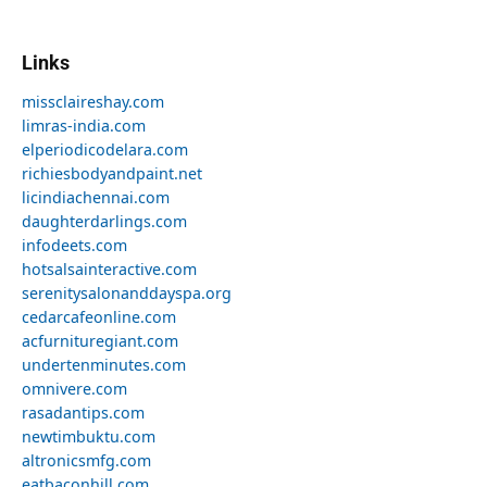
Links
missclaireshay.com
limras-india.com
elperiodicodelara.com
richiesbodyandpaint.net
licindiachennai.com
daughterdarlings.com
infodeets.com
hotsalsainteractive.com
serenitysalonanddayspa.org
cedarcafeonline.com
acfurnituregiant.com
undertenminutes.com
omnivere.com
rasadantips.com
newtimbuktu.com
altronicsmfg.com
eatbaconhill.com