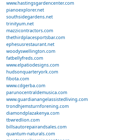
www.hastingsgardencenter.com
pianoexplorer.net
southsidegardens.net
trinityum.net
mazzicontractors.com
thethirdplacesportsbar.com
ephesusrestaurant.net
woodyswellington.com
fatbellyfreds.com
www.elpatiodesigns.com
hudsonquarteryork.com
fibota.com
www.cdgerba.com
parunocentraldemusica.com
www.guardianangelassistedliving.com
trondhjemsturnforening.com
diamondplazakenya.com
tbwredlion.com
billsautorepairandsales.com
quantum-naturals.com