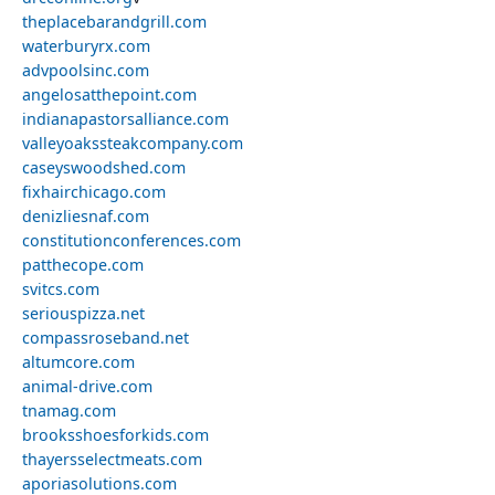
theplacebarandgrill.com
waterburyrx.com
advpoolsinc.com
angelosatthepoint.com
indianapastorsalliance.com
valleyoakssteakcompany.com
caseyswoodshed.com
fixhairchicago.com
denizliesnaf.com
constitutionconferences.com
patthecope.com
svitcs.com
seriouspizza.net
compassroseband.net
altumcore.com
animal-drive.com
tnamag.com
brooksshoesforkids.com
thayersselectmeats.com
aporiasolutions.com