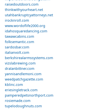
raisedoutdoors.com
thinkwithyourheart.net
utahbankruptcyattorneys.net
irocknroll.com
www.wordoflife2000.org
idahosquaredancing.com
tawawcabins.com
folksemantic.com
sardosbar.com
italianvolt.com
berkshirealarmssystems.com
vizslabrewing.com
dralanbittner.com
yannisandlemoni.com
weedpatchgazette.com
kblinc.com
eriesingletrack.com
pamperedpetsnorthport.com
rosiemade.com
tupelodoughnuts.com