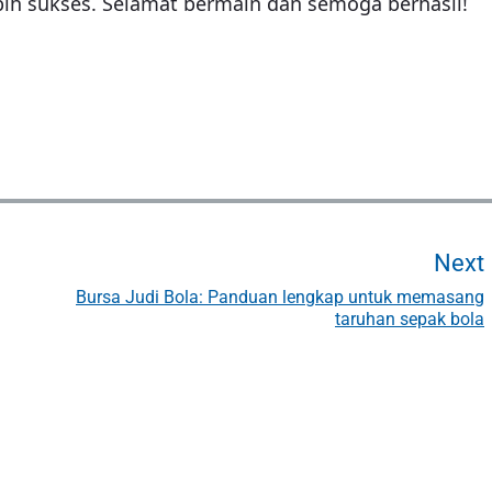
bih sukses. Selamat bermain dan semoga berhasil!
Next
Bursa Judi Bola: Panduan lengkap untuk memasang
taruhan sepak bola
t