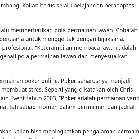
mbang. Kalian harus selalu belajar dan beradaptasi
elalu memperhatikan pola permainan lawan. Cobalah
a berusaha untuk menggertak dengan bijaksana.
 profesional, “Keterampilan membaca lawan adalah
engenali pola permainan lawan dan menyesuaikan
ermainan poker online. Poker seharusnya menjadi
embuat stres. Seperti yang dikatakan oleh Chris
in Event tahun 2003, “Poker adalah permainan yan
atilah setiap momen dalam permainan dan jadilah
rapkan kalian bisa meningkatkan pengalaman bermai