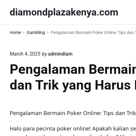
S
diamondplazakenya.com
k
i
p
Home
Gambling
Pengalaman Bermain Poker Online: Tips dan T
t
o
March 4, 2025
by
admindiam
c
o
Pengalaman Bermain 
n
dan Trik yang Harus 
t
e
n
t
Pengalaman Bermain Poker Online: Tips dan Trik
Halo para pecinta poker online! Apakah kalian 