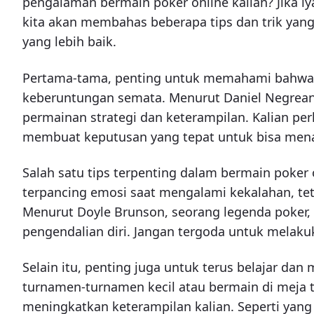
pengalaman bermain poker online kalian? Jika iya
kita akan membahas beberapa tips dan trik yang
yang lebih baik.
Pertama-tama, penting untuk memahami bahwa 
keberuntungan semata. Menurut Daniel Negreanu
permainan strategi dan keterampilan. Kalian 
membuat keputusan yang tepat untuk bisa mena
Salah satu tips terpenting dalam bermain poker
terpancing emosi saat mengalami kekalahan, tet
Menurut Doyle Brunson, seorang legenda poker, 
pengendalian diri. Jangan tergoda untuk melakuk
Selain itu, penting juga untuk terus belajar d
turnamen-turnamen kecil atau bermain di meja
meningkatkan keterampilan kalian. Seperti yang 