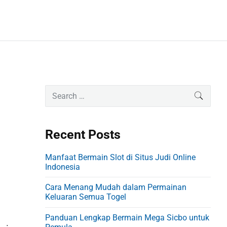
P
S
SEARC
e
r
a
i
r
Recent Posts
m
c
a
h
Manfaat Bermain Slot di Situs Judi Online
r
Indonesia
f
o
y
Cara Menang Mudah dalam Permainan
r
S
Keluaran Semua Togel
:
i
Panduan Lengkap Bermain Mega Sicbo untuk