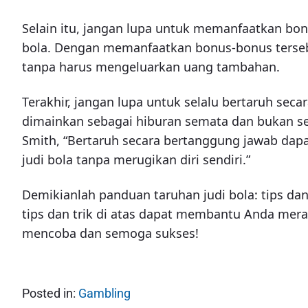
Selain itu, jangan lupa untuk memanfaatkan bon
bola. Dengan memanfaatkan bonus-bonus terse
tanpa harus mengeluarkan uang tambahan.
Terakhir, jangan lupa untuk selalu bertaruh sec
dimainkan sebagai hiburan semata dan bukan s
Smith, “Bertaruh secara bertanggung jawab d
judi bola tanpa merugikan diri sendiri.”
Demikianlah panduan taruhan judi bola: tips da
tips dan trik di atas dapat membantu Anda mer
mencoba dan semoga sukses!
Posted in:
Gambling