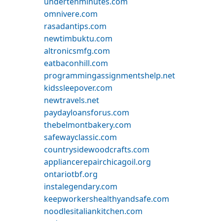
undertenminutes.com
omnivere.com
rasadantips.com
newtimbuktu.com
altronicsmfg.com
eatbaconhill.com
programmingassignmentshelp.net
kidssleepover.com
newtravels.net
paydayloansforus.com
thebelmontbakery.com
safewayclassic.com
countrysidewoodcrafts.com
appliancerepairchicagoil.org
ontariotbf.org
instalegendary.com
keepworkershealthyandsafe.com
noodlesitaliankitchen.com