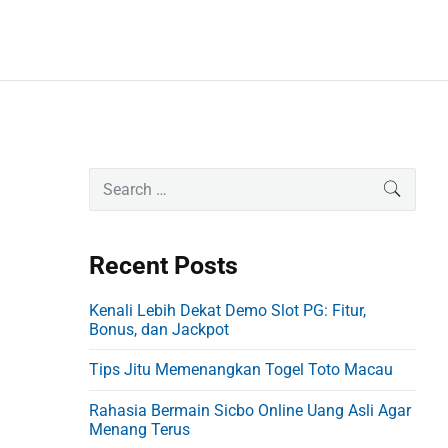
P
S
SEARC
e
r
a
i
r
Recent Posts
m
c
a
h
Kenali Lebih Dekat Demo Slot PG: Fitur,
r
Bonus, dan Jackpot
f
o
y
Tips Jitu Memenangkan Togel Toto Macau
r
S
:
Rahasia Bermain Sicbo Online Uang Asli Agar
i
Menang Terus