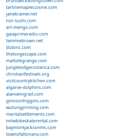
brunswickatlongstown.com
tartinemaplecuisine.com
janekramer.net
nizi-sushi.com
art-mengo.com
gaiaprimeradio.com
tammiebrown.net
dutonc.com
thelongescape.com
mattolegrange.com
junglelodgecostarica.com
christianfestivals.org
visitcountrykitchen.com
algarve-dolphins.com
alanveingrad.com
ginosonhiggins.com
wutungprinting.com
maritalsettlements.com
milwbikeskaterental.com
baymontjacksonms.com
townofaltonany.com