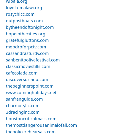
wipala.org
loyola-malawi.org
rosychicc.com
outpostboats.com
bytheendoftonight.com
hopeinthecities.org
gratefulgluttons.com
mobdroforpctv.com
cassandrasturdy.com
sanbenitoolivefestival.com
classicmoviestills.com
cafecolada.com
discoversoriano.com
thebeginnerspoint.com
www.comingholidays.net
sanfranguide.com
charmoryllc.com
3dracinginc.com
houstoncriticalmass.com
themostdangerousanimalofall.com
thepolicerehearsals.com