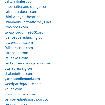
cliftonfilmfest.com
imperialbarandlounge.com
raisedoutdoors.com
thinkwithyourheart.net
utahbankruptcyattorneys.net
irocknroll.com
www.wordoflife2000.org
idahosquaredancing.com
tawawcabins.com
folksemantic.com
sardosbar.com
italianvolt.com
berkshirealarmssystems.com
vizslabrewing.com
dralanbittner.com
yannisandlemoni.com
weedpatchgazette.com
kblinc.com
eriesingletrack.com
pamperedpetsnorthport.com
rosiemade.com