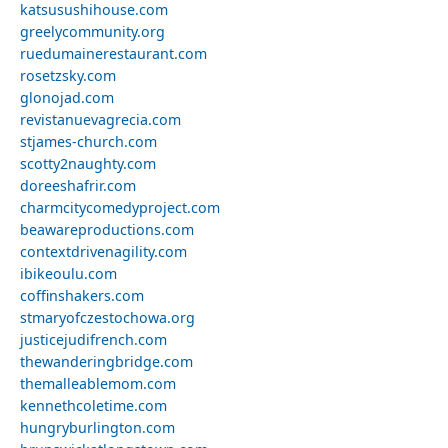
katsusushihouse.com
greelycommunity.org
ruedumainerestaurant.com
rosetzsky.com
glonojad.com
revistanuevagrecia.com
stjames-church.com
scotty2naughty.com
doreeshafrir.com
charmcitycomedyproject.com
beawareproductions.com
contextdrivenagility.com
ibikeoulu.com
coffinshakers.com
stmaryofczestochowa.org
justicejudifrench.com
thewanderingbridge.com
themalleablemom.com
kennethcoletime.com
hungryburlington.com