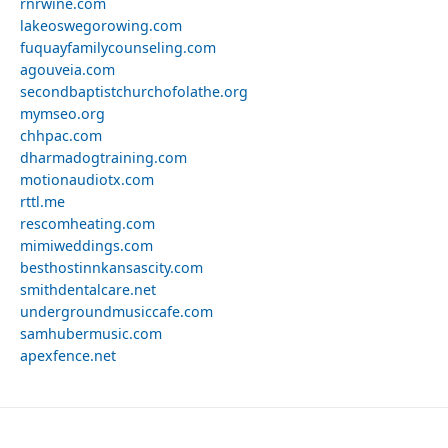
rnrwine.com
lakeoswegorowing.com
fuquayfamilycounseling.com
agouveia.com
secondbaptistchurchofolathe.org
mymseo.org
chhpac.com
dharmadogtraining.com
motionaudiotx.com
rttl.me
rescomheating.com
mimiweddings.com
besthostinnkansascity.com
smithdentalcare.net
undergroundmusiccafe.com
samhubermusic.com
apexfence.net