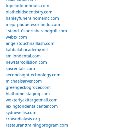
tupelodoughnuts.com
olathekidsdentistry.com
hanleyfuneralhomeinc.com
mejorpaquetesorlando.com
1stand10sportsbarandgrill.com
w4btx.com
angelstouchnaillash.com
kabbalahacademy.net
smilondental.com
newstarcollision.com
sasrentals.com
secondsighttechnology.com
michaelsarver.com
greengeckogrocer.com
hlathome-staging.com
wokteriyakitargetmall.com
lexingtondentalcenter.com
sydneyellis.com
crowndialysis.org
restauranttrainingprogram.com