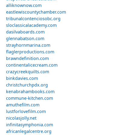
alliknownow.com
eastlewiscountychamber.com
tribunalcontenciosobc.org
sloclassicalacademy.com
dasilvaboards.com
glennabatson.com
strayhornmarina.com
flaglerproductions.com
brawndefinition.com
continentalicecream.com
crazycreekquilts.com
binkdavies.com
christchurchpdx.org
kenabrahambooks.com
commune-kitchen.com
amuthefilm.com
lustforlovefilm.com
nicolasjolly.net
infinitasymphonia.com
africanlegalcentre.org