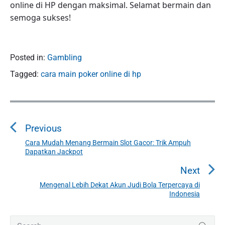
online di HP dengan maksimal. Selamat bermain dan
semoga sukses!
Posted in:
Gambling
Tagged:
cara main poker online di hp
P
o
Previous
s
t
Cara Mudah Menang Bermain Slot Gacor: Trik Ampuh
P
Dapatkan Jackpot
n
r
a
e
Next
v
v
Mengenal Lebih Dekat Akun Judi Bola Terpercaya di
N
i
Indonesia
i
e
o
g
x
u
P
S
a
t
SEAR