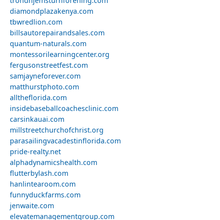
trondhjemsturnforening.com
diamondplazakenya.com
tbwredlion.com
billsautorepairandsales.com
quantum-naturals.com
montessorilearningcenter.org
fergusonstreetfest.com
samjayneforever.com
matthurstphoto.com
alltheflorida.com
insidebaseballcoachesclinic.com
carsinkauai.com
millstreetchurchofchrist.org
parasailingvacadestinflorida.com
pride-realty.net
alphadynamicshealth.com
flutterbylash.com
hanlintearoom.com
funnyduckfarms.com
jenwaite.com
elevatemanagementgroup.com