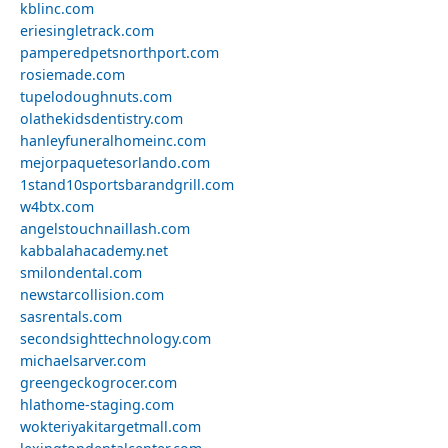
kblinc.com
eriesingletrack.com
pamperedpetsnorthport.com
rosiemade.com
tupelodoughnuts.com
olathekidsdentistry.com
hanleyfuneralhomeinc.com
mejorpaquetesorlando.com
1stand10sportsbarandgrill.com
w4btx.com
angelstouchnaillash.com
kabbalahacademy.net
smilondental.com
newstarcollision.com
sasrentals.com
secondsighttechnology.com
michaelsarver.com
greengeckogrocer.com
hlathome-staging.com
wokteriyakitargetmall.com