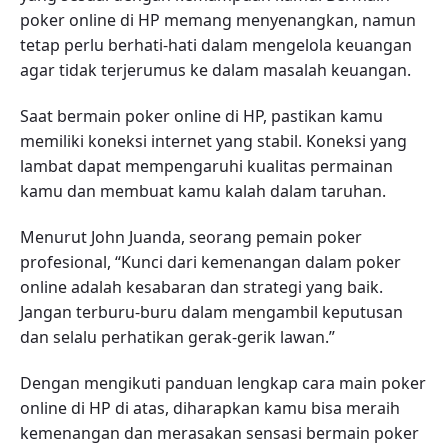
poker online di HP memang menyenangkan, namun
tetap perlu berhati-hati dalam mengelola keuangan
agar tidak terjerumus ke dalam masalah keuangan.
Saat bermain poker online di HP, pastikan kamu
memiliki koneksi internet yang stabil. Koneksi yang
lambat dapat mempengaruhi kualitas permainan
kamu dan membuat kamu kalah dalam taruhan.
Menurut John Juanda, seorang pemain poker
profesional, “Kunci dari kemenangan dalam poker
online adalah kesabaran dan strategi yang baik.
Jangan terburu-buru dalam mengambil keputusan
dan selalu perhatikan gerak-gerik lawan.”
Dengan mengikuti panduan lengkap cara main poker
online di HP di atas, diharapkan kamu bisa meraih
kemenangan dan merasakan sensasi bermain poker