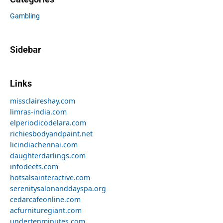
Gambling
Sidebar
Links
missclaireshay.com
limras-india.com
elperiodicodelara.com
richiesbodyandpaint.net
licindiachennai.com
daughterdarlings.com
infodeets.com
hotsalsainteractive.com
serenitysalonanddayspa.org
cedarcafeonline.com
acfurnituregiant.com
undertenminutes.com