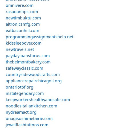
omnivere.com
rasadantips.com
newtimbuktu.com
altronicsmfg.com
eatbaconhill.com
programmingassignmentshelp.net
kidssleepover.com
newtravels.net
paydayloansforus.com
thebelmontbakery.com
safewayclassic.com
countrysidewoodcrafts.com
appliancerepairchicagoil.org
ontariotbf.org
instalegendary.com
keepworkershealthyandsafe.com
noodlesitaliankitchen.com
nydreamact.org
unagisushimetairie.com
jewelflashtattoos.com