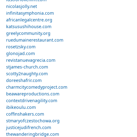
nicolasjolly.net
infinitasymphonia.com
africanlegalcentre.org
katsusushihouse.com
greelycommunity.org
ruedumainerestaurant.com
rosetzsky.com
glonojad.com
revistanuevagrecia.com
stjames-church.com
scotty2naughty.com
doreeshafrir.com
charmcitycomedyproject.com
beawareproductions.com
contextdrivenagility.com
ibikeoulu.com
coffinshakers.com
stmaryofczestochowa.org
justicejudifrench.com
thewanderingbridge.com