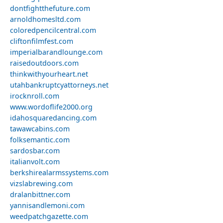
dontfightthefuture.com
arnoldhomesltd.com
coloredpencilcentral.com
cliftonfilmfest.com
imperialbarandlounge.com
raisedoutdoors.com
thinkwithyourheart.net
utahbankruptcyattorneys.net
irocknroll.com
www.wordoflife2000.org
idahosquaredancing.com
tawawcabins.com
folksemantic.com
sardosbar.com
italianvolt.com
berkshirealarmssystems.com
vizslabrewing.com
dralanbittner.com
yannisandlemoni.com
weedpatchgazette.com