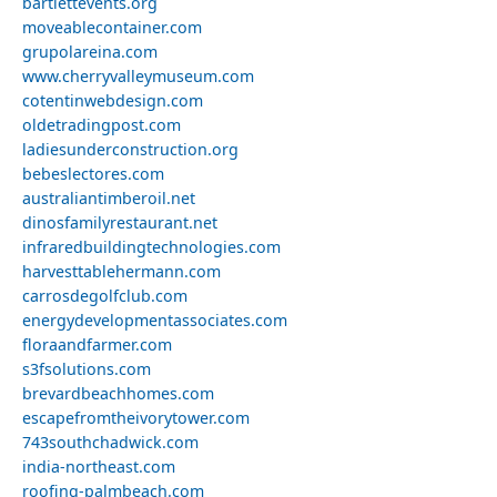
bartlettevents.org
moveablecontainer.com
grupolareina.com
www.cherryvalleymuseum.com
cotentinwebdesign.com
oldetradingpost.com
ladiesunderconstruction.org
bebeslectores.com
australiantimberoil.net
dinosfamilyrestaurant.net
infraredbuildingtechnologies.com
harvesttablehermann.com
carrosdegolfclub.com
energydevelopmentassociates.com
floraandfarmer.com
s3fsolutions.com
brevardbeachhomes.com
escapefromtheivorytower.com
743southchadwick.com
india-northeast.com
roofing-palmbeach.com