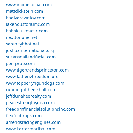
www.imobetachat.com
mattdickstein.com
badlydrawntoy.com
lakehoustonumc.com
habakkukmusic.com
nexttonone.net
serenityhbot.net
joshuainternational.org
susansnailandfacial.com
pen-prop.com
www.tigertrendsprinceton.com
www.fathers4freedom.org
www.topperlyngundogs.com
runningoftheelkhalf.com
jeffdunaheerealty.com
peacestrengthyoga.com
freedomfinancialsolutionsinc.com
flexfoldtraps.com
amendsracingengines.com
www.kortormorthai.com