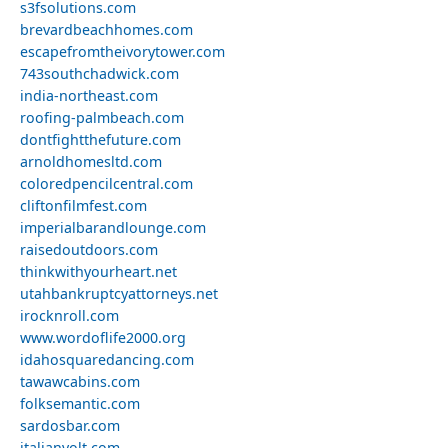
s3fsolutions.com
brevardbeachhomes.com
escapefromtheivorytower.com
743southchadwick.com
india-northeast.com
roofing-palmbeach.com
dontfightthefuture.com
arnoldhomesltd.com
coloredpencilcentral.com
cliftonfilmfest.com
imperialbarandlounge.com
raisedoutdoors.com
thinkwithyourheart.net
utahbankruptcyattorneys.net
irocknroll.com
www.wordoflife2000.org
idahosquaredancing.com
tawawcabins.com
folksemantic.com
sardosbar.com
italianvolt.com