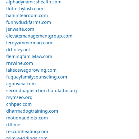
alphadynamicshealth.com
flutterbylash.com
hanlintearoom.com
funnyduckfarms.com
jenwaite.com
elevatemanagementgroup.com
leroyzimmerman.com
drfinley.net
flemingfamilylaw.com
rnrwine.com
lakeoswegorowing.com
fuquayfamilycounseling.com
agouveia.com
secondbaptistchurchofolathe.org
mymseo.org
chhpac.com
dharmadogtraining.com
motionaudiotx.com
rttl.me
rescomheating.com
mimiweddings.com