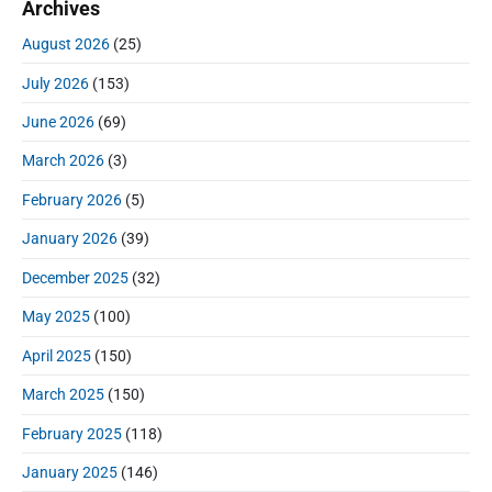
Archives
August 2026
(25)
July 2026
(153)
June 2026
(69)
March 2026
(3)
February 2026
(5)
January 2026
(39)
December 2025
(32)
May 2025
(100)
April 2025
(150)
March 2025
(150)
February 2025
(118)
January 2025
(146)