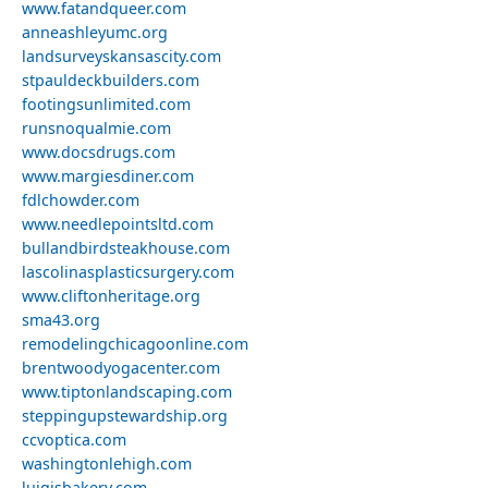
www.fatandqueer.com
anneashleyumc.org
landsurveyskansascity.com
stpauldeckbuilders.com
footingsunlimited.com
runsnoqualmie.com
www.docsdrugs.com
www.margiesdiner.com
fdlchowder.com
www.needlepointsltd.com
bullandbirdsteakhouse.com
lascolinasplasticsurgery.com
www.cliftonheritage.org
sma43.org
remodelingchicagoonline.com
brentwoodyogacenter.com
www.tiptonlandscaping.com
steppingupstewardship.org
ccvoptica.com
washingtonlehigh.com
luigisbakery.com