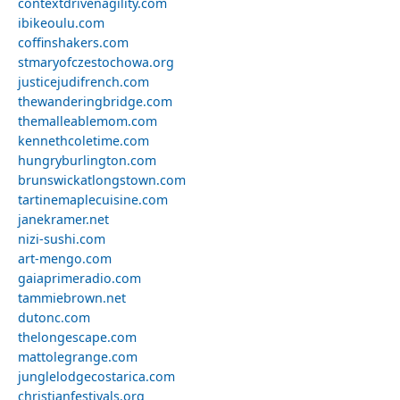
contextdrivenagility.com
ibikeoulu.com
coffinshakers.com
stmaryofczestochowa.org
justicejudifrench.com
thewanderingbridge.com
themalleablemom.com
kennethcoletime.com
hungryburlington.com
brunswickatlongstown.com
tartinemaplecuisine.com
janekramer.net
nizi-sushi.com
art-mengo.com
gaiaprimeradio.com
tammiebrown.net
dutonc.com
thelongescape.com
mattolegrange.com
junglelodgecostarica.com
christianfestivals.org