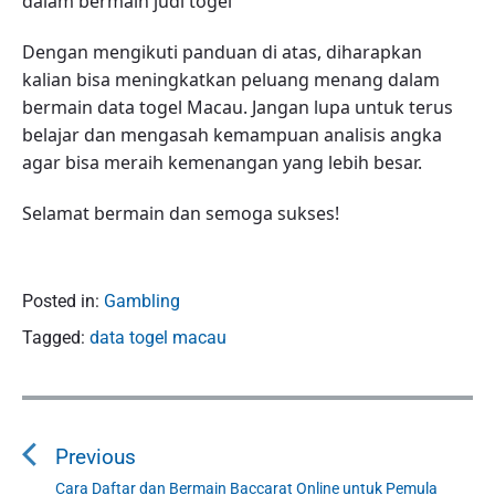
dalam bermain judi togel
Dengan mengikuti panduan di atas, diharapkan
kalian bisa meningkatkan peluang menang dalam
bermain data togel Macau. Jangan lupa untuk terus
belajar dan mengasah kemampuan analisis angka
agar bisa meraih kemenangan yang lebih besar.
Selamat bermain dan semoga sukses!
Posted in:
Gambling
Tagged:
data togel macau
P
o
Previous
s
t
Cara Daftar dan Bermain Baccarat Online untuk Pemula
P