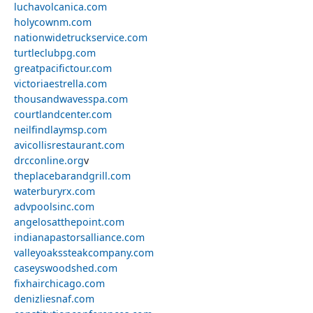
luchavolcanica.com
holycownm.com
nationwidetruckservice.com
turtleclubpg.com
greatpacifictour.com
victoriaestrella.com
thousandwavesspa.com
courtlandcenter.com
neilfindlaymsp.com
avicollisrestaurant.com
drcconline.org
v
theplacebarandgrill.com
waterburyrx.com
advpoolsinc.com
angelosatthepoint.com
indianapastorsalliance.com
valleyoakssteakcompany.com
caseyswoodshed.com
fixhairchicago.com
denizliesnaf.com