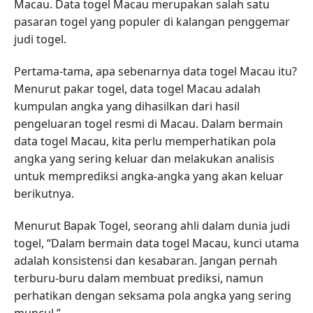
Macau. Data togel Macau merupakan salah satu
pasaran togel yang populer di kalangan penggemar
judi togel.
Pertama-tama, apa sebenarnya data togel Macau itu?
Menurut pakar togel, data togel Macau adalah
kumpulan angka yang dihasilkan dari hasil
pengeluaran togel resmi di Macau. Dalam bermain
data togel Macau, kita perlu memperhatikan pola
angka yang sering keluar dan melakukan analisis
untuk memprediksi angka-angka yang akan keluar
berikutnya.
Menurut Bapak Togel, seorang ahli dalam dunia judi
togel, “Dalam bermain data togel Macau, kunci utama
adalah konsistensi dan kesabaran. Jangan pernah
terburu-buru dalam membuat prediksi, namun
perhatikan dengan seksama pola angka yang sering
muncul.”