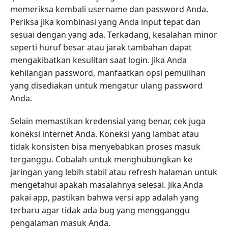
memeriksa kembali username dan password Anda.
Periksa jika kombinasi yang Anda input tepat dan
sesuai dengan yang ada. Terkadang, kesalahan minor
seperti huruf besar atau jarak tambahan dapat
mengakibatkan kesulitan saat login. Jika Anda
kehilangan password, manfaatkan opsi pemulihan
yang disediakan untuk mengatur ulang password
Anda.
Selain memastikan kredensial yang benar, cek juga
koneksi internet Anda. Koneksi yang lambat atau
tidak konsisten bisa menyebabkan proses masuk
terganggu. Cobalah untuk menghubungkan ke
jaringan yang lebih stabil atau refresh halaman untuk
mengetahui apakah masalahnya selesai. Jika Anda
pakai app, pastikan bahwa versi app adalah yang
terbaru agar tidak ada bug yang mengganggu
pengalaman masuk Anda.