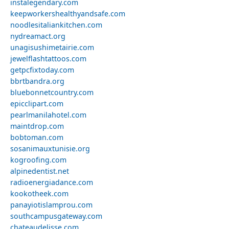
instalegendary.com
keepworkershealthyandsafe.com
noodlesitaliankitchen.com
nydreamact.org
unagisushimetairie.com
jewelflashtattoos.com
getpcfixtoday.com
bbrtbandra.org
bluebonnetcountry.com
epicclipart.com
pearlmanilahotel.com
maintdrop.com
bobtoman.com
sosanimauxtunisie.org
kogroofing.com
alpinedentist.net
radioenergiadance.com
kookotheek.com
panayiotislamprou.com
southcampusgateway.com
chateaudelisse.com