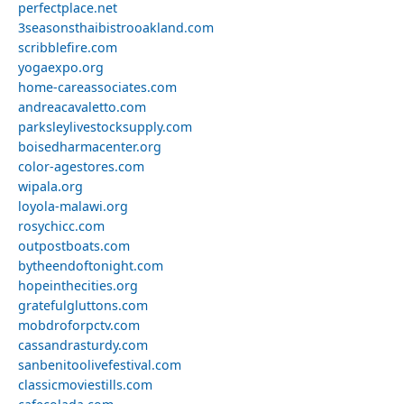
perfectplace.net
3seasonsthaibistrooakland.com
scribblefire.com
yogaexpo.org
home-careassociates.com
andreacavaletto.com
parksleylivestocksupply.com
boisedharmacenter.org
color-agestores.com
wipala.org
loyola-malawi.org
rosychicc.com
outpostboats.com
bytheendoftonight.com
hopeinthecities.org
gratefulgluttons.com
mobdroforpctv.com
cassandrasturdy.com
sanbenitoolivefestival.com
classicmoviestills.com