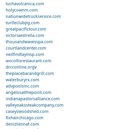
luchavolcanica.com
holycownm.com
nationwidetruckservice.com
turtleclubpg.com
greatpacifictour.com
victoriaestrella.com
thousandwavesspa.com
courtlandcenter.com
neilfindlaymsp.com
avicollisrestaurant.com
drcconline.org
v
theplacebarandgrill.com
waterburyrx.com
advpoolsinc.com
angelosatthepoint.com
indianapastorsalliance.com
valleyoakssteakcompany.com
caseyswoodshed.com
fixhairchicago.com
denizliesnaf.com