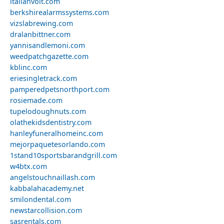
italianvolt.com
berkshirealarmssystems.com
vizslabrewing.com
dralanbittner.com
yannisandlemoni.com
weedpatchgazette.com
kblinc.com
eriesingletrack.com
pamperedpetsnorthport.com
rosiemade.com
tupelodoughnuts.com
olathekidsdentistry.com
hanleyfuneralhomeinc.com
mejorpaquetesorlando.com
1stand10sportsbarandgrill.com
w4btx.com
angelstouchnaillash.com
kabbalahacademy.net
smilondental.com
newstarcollision.com
sasrentals.com