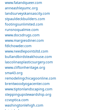
www.fatandqueer.com
anneashleyumc.org
landsurveyskansascity.com
stpauldeckbuilders.com
footingsunlimited.com
runsnoqualmie.com
www.docsdrugs.com
www.margiesdiner.com
fdlchowder.com
www.needlepointsltd.com
bullandbirdsteakhouse.com
lascolinasplasticsurgery.com
www.cliftonheritage.org
sma43.org
remodelingchicagoonline.com
brentwoodyogacenter.com
www.tiptonlandscaping.com
steppingupstewardship.org
ccvoptica.com
washingtonlehigh.com