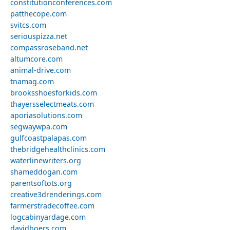
constitutionconferences.com
patthecope.com
svitcs.com
seriouspizza.net
compassroseband.net
altumcore.com
animal-drive.com
tnamag.com
brooksshoesforkids.com
thayersselectmeats.com
aporiasolutions.com
segwaywpa.com
gulfcoastpalapas.com
thebridgehealthclinics.com
waterlinewriters.org
shameddogan.com
parentsoftots.org
creative3drenderings.com
farmerstradecoffee.com
logcabinyardage.com
davidboers.com