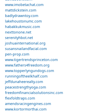
www.imobetachat.com
mattdickstein.com
badlydrawntoy.com
lakehoustonumc.com
habakkukmusic.com
nexttonone.net
serenityhbot.net
joshuainternational.org
susansnailandfacial.com
pen-prop.com
www.tigertrendsprinceton.com
www.fathers4freedom.org
www.topperlyngundogs.com
runningoftheelkhalf.com
jeffdunaheerealty.com
peacestrengthyoga.com
freedomfinancialsolutionsinc.com
flexfoldtraps.com
amendsracingengines.com
www.kortormorthai.com