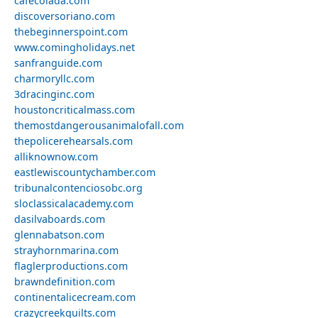
cafecolada.com
discoversoriano.com
thebeginnerspoint.com
www.comingholidays.net
sanfranguide.com
charmoryllc.com
3dracinginc.com
houstoncriticalmass.com
themostdangerousanimalofall.com
thepolicerehearsals.com
alliknownow.com
eastlewiscountychamber.com
tribunalcontenciosobc.org
sloclassicalacademy.com
dasilvaboards.com
glennabatson.com
strayhornmarina.com
flaglerproductions.com
brawndefinition.com
continentalicecream.com
crazycreekquilts.com