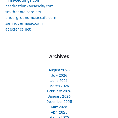
mimiweddings.com
besthostinnkansascity.com
smithdentalcare.net
undergroundmusiccafe.com
samhubermusic.com
apexfence.net
Archives
August 2026
July 2026
June 2026
March 2026
February 2026
January 2026
December 2025
May 2025
April 2025
March 2025