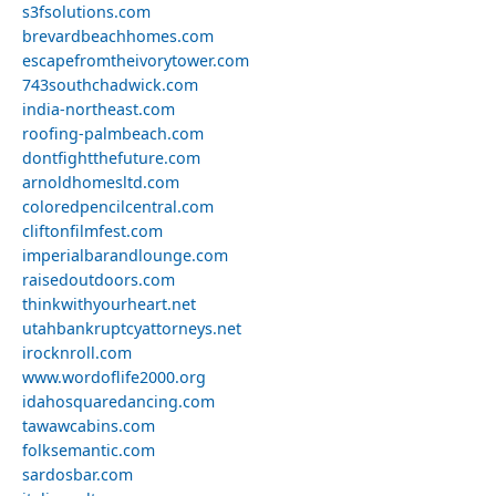
s3fsolutions.com
brevardbeachhomes.com
escapefromtheivorytower.com
743southchadwick.com
india-northeast.com
roofing-palmbeach.com
dontfightthefuture.com
arnoldhomesltd.com
coloredpencilcentral.com
cliftonfilmfest.com
imperialbarandlounge.com
raisedoutdoors.com
thinkwithyourheart.net
utahbankruptcyattorneys.net
irocknroll.com
www.wordoflife2000.org
idahosquaredancing.com
tawawcabins.com
folksemantic.com
sardosbar.com