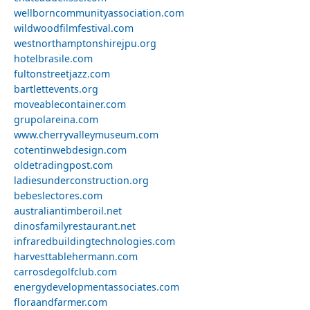
wellborncommunityassociation.com
wildwoodfilmfestival.com
westnorthamptonshirejpu.org
hotelbrasile.com
fultonstreetjazz.com
bartlettevents.org
moveablecontainer.com
grupolareina.com
www.cherryvalleymuseum.com
cotentinwebdesign.com
oldetradingpost.com
ladiesunderconstruction.org
bebeslectores.com
australiantimberoil.net
dinosfamilyrestaurant.net
infraredbuildingtechnologies.com
harvesttablehermann.com
carrosdegolfclub.com
energydevelopmentassociates.com
floraandfarmer.com