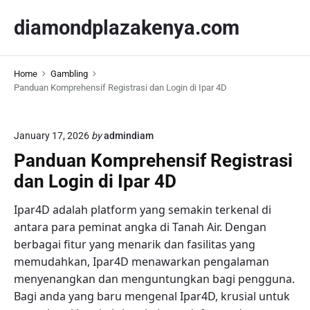
S
diamondplazakenya.com
k
i
p
Home
Gambling
t
Panduan Komprehensif Registrasi dan Login di Ipar 4D
o
c
o
January 17, 2026
by
admindiam
n
Panduan Komprehensif Registrasi
t
dan Login di Ipar 4D
e
n
Ipar4D adalah platform yang semakin terkenal di
t
antara para peminat angka di Tanah Air. Dengan
berbagai fitur yang menarik dan fasilitas yang
memudahkan, Ipar4D menawarkan pengalaman
menyenangkan dan menguntungkan bagi pengguna.
Bagi anda yang baru mengenal Ipar4D, krusial untuk