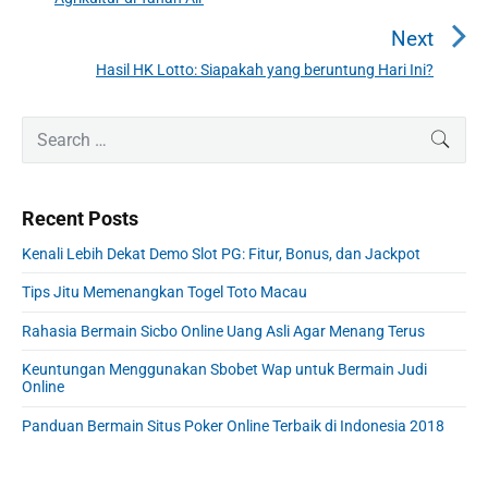
n
r
a
e
Next
v
v
Hasil HK Lotto: Siapakah yang beruntung Hari Ini?
N
i
i
e
o
g
P
x
S
SEAR
u
r
a
e
t
i
s
a
t
p
m
p
r
o
i
Recent Posts
a
c
o
s
o
r
h
s
Kenali Lebih Dekat Demo Slot PG: Fitur, Bonus, dan Jackpot
y
t
n
f
t
S
:
Tips Jitu Memenangkan Togel Toto Macau
o
:
i
r
d
Rahasia Bermain Sicbo Online Uang Asli Agar Menang Terus
:
e
Keuntungan Menggunakan Sbobet Wap untuk Bermain Judi
b
Online
a
r
Panduan Bermain Situs Poker Online Terbaik di Indonesia 2018