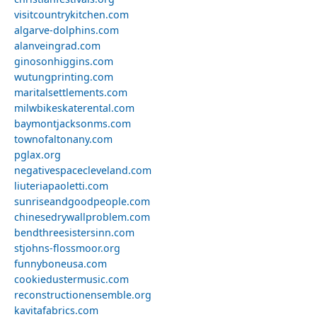
visitcountrykitchen.com
algarve-dolphins.com
alanveingrad.com
ginosonhiggins.com
wutungprinting.com
maritalsettlements.com
milwbikeskaterental.com
baymontjacksonms.com
townofaltonany.com
pglax.org
negativespacecleveland.com
liuteriapaoletti.com
sunriseandgoodpeople.com
chinesedrywallproblem.com
bendthreesistersinn.com
stjohns-flossmoor.org
funnyboneusa.com
cookiedustermusic.com
reconstructionensemble.org
kavitafabrics.com