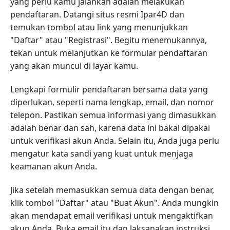
yang perlu kamu jalankan adalah melakukan
pendaftaran. Datangi situs resmi Ipar4D dan
temukan tombol atau link yang menunjukkan
"Daftar" atau "Registrasi". Begitu menemukannya,
tekan untuk melanjutkan ke formular pendaftaran
yang akan muncul di layar kamu.
Lengkapi formulir pendaftaran bersama data yang
diperlukan, seperti nama lengkap, email, dan nomor
telepon. Pastikan semua informasi yang dimasukkan
adalah benar dan sah, karena data ini bakal dipakai
untuk verifikasi akun Anda. Selain itu, Anda juga perlu
mengatur kata sandi yang kuat untuk menjaga
keamanan akun Anda.
Jika setelah memasukkan semua data dengan benar,
klik tombol "Daftar" atau "Buat Akun". Anda mungkin
akan mendapat email verifikasi untuk mengaktifkan
akun Anda. Buka email itu dan laksanakan instruksi