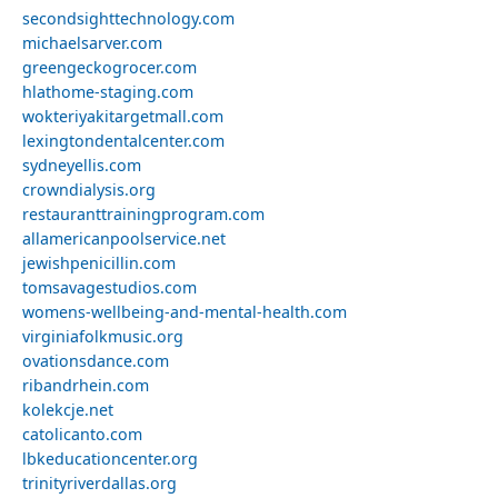
secondsighttechnology.com
michaelsarver.com
greengeckogrocer.com
hlathome-staging.com
wokteriyakitargetmall.com
lexingtondentalcenter.com
sydneyellis.com
crowndialysis.org
restauranttrainingprogram.com
allamericanpoolservice.net
jewishpenicillin.com
tomsavagestudios.com
womens-wellbeing-and-mental-health.com
virginiafolkmusic.org
ovationsdance.com
ribandrhein.com
kolekcje.net
catolicanto.com
lbkeducationcenter.org
trinityriverdallas.org