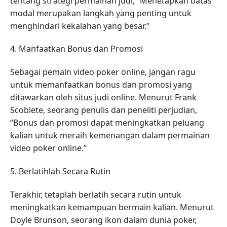
tentang strategi permainan judi, “Menetapkan batas
modal merupakan langkah yang penting untuk
menghindari kekalahan yang besar.”
4. Manfaatkan Bonus dan Promosi
Sebagai pemain video poker online, jangan ragu
untuk memanfaatkan bonus dan promosi yang
ditawarkan oleh situs judi online. Menurut Frank
Scoblete, seorang penulis dan peneliti perjudian,
“Bonus dan promosi dapat meningkatkan peluang
kalian untuk meraih kemenangan dalam permainan
video poker online.”
5. Berlatihlah Secara Rutin
Terakhir, tetaplah berlatih secara rutin untuk
meningkatkan kemampuan bermain kalian. Menurut
Doyle Brunson, seorang ikon dalam dunia poker,