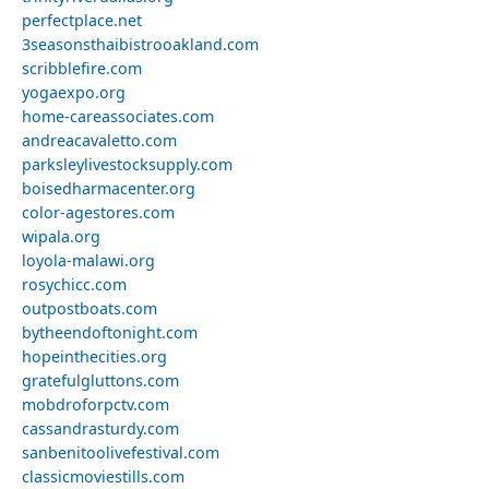
perfectplace.net
3seasonsthaibistrooakland.com
scribblefire.com
yogaexpo.org
home-careassociates.com
andreacavaletto.com
parksleylivestocksupply.com
boisedharmacenter.org
color-agestores.com
wipala.org
loyola-malawi.org
rosychicc.com
outpostboats.com
bytheendoftonight.com
hopeinthecities.org
gratefulgluttons.com
mobdroforpctv.com
cassandrasturdy.com
sanbenitoolivefestival.com
classicmoviestills.com