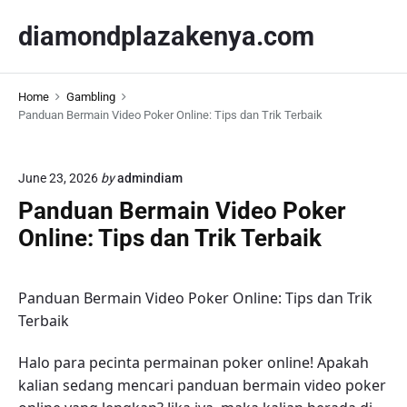
S
diamondplazakenya.com
k
i
p
Home
Gambling
t
Panduan Bermain Video Poker Online: Tips dan Trik Terbaik
o
c
o
June 23, 2026
by
admindiam
n
Panduan Bermain Video Poker
t
Online: Tips dan Trik Terbaik
e
n
t
Panduan Bermain Video Poker Online: Tips dan Trik
Terbaik
Halo para pecinta permainan poker online! Apakah
kalian sedang mencari panduan bermain video poker