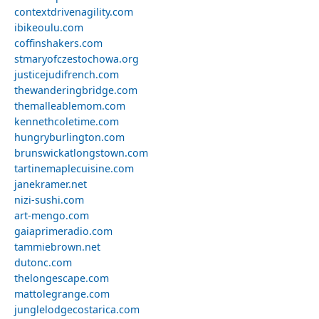
contextdrivenagility.com
ibikeoulu.com
coffinshakers.com
stmaryofczestochowa.org
justicejudifrench.com
thewanderingbridge.com
themalleablemom.com
kennethcoletime.com
hungryburlington.com
brunswickatlongstown.com
tartinemaplecuisine.com
janekramer.net
nizi-sushi.com
art-mengo.com
gaiaprimeradio.com
tammiebrown.net
dutonc.com
thelongescape.com
mattolegrange.com
junglelodgecostarica.com