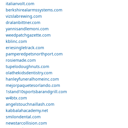
italianvolt.com
berkshirealarmssystems.com
vizslabrewing.com
dralanbittner.com
yannisandlemoni.com
weedpatchgazette.com
kblinc.com
eriesingletrack.com
pamperedpetsnorthport.com
rosiemade.com
tupelodoughnuts.com
olathekidsdentistry.com
hanleyfuneralhomeinc.com
mejorpaquetesorlando.com
1stand10sportsbarandgrill.com
w4btx.com
angelstouchnaillash.com
kabbalahacademy.net
smilondental.com
newstarcollision.com