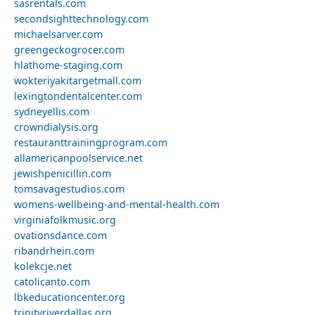
sasrentals.com
secondsighttechnology.com
michaelsarver.com
greengeckogrocer.com
hlathome-staging.com
wokteriyakitargetmall.com
lexingtondentalcenter.com
sydneyellis.com
crowndialysis.org
restauranttrainingprogram.com
allamericanpoolservice.net
jewishpenicillin.com
tomsavagestudios.com
womens-wellbeing-and-mental-health.com
virginiafolkmusic.org
ovationsdance.com
ribandrhein.com
kolekcje.net
catolicanto.com
lbkeducationcenter.org
trinityriverdallas.org