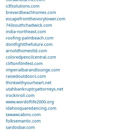
s3fsolutions.com
brevardbeachhomes.com
escapefromtheivorytower.com
743southchadwick.com
india-northeast.com
roofing-palmbeach.com
dontfightthefuture.com
arnoldhomesltd.com
coloredpencilcentral.com
cliftonfilmfest.com
imperialbarandlounge.com
raisedoutdoors.com
thinkwithyourheart.net
utahbankruptcyattorneys.net
irocknroll.com
www.wordoflife2000.org
idahosquaredancing.com
tawawcabins.com
folksemantic.com
sardosbar.com