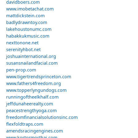
davidboers.com
www.imobetachat.com
mattdickstein.com
badlydrawntoy.com
lakehoustonumc.com
habakkukmusic.com
nexttonone.net
serenityhbot.net
joshuainternational.org
susansnailandfacial.com
pen-prop.com
www.tigertrendsprinceton.com
www.fathers4freedom.org
www.topperlyngundogs.com
runningoftheelkhalf.com
jeffdunaheerealty.com
peacestrengthyoga.com
freedomfinancialsolutionsinc.com
flexfoldtraps.com
amendsracingengines.com
www.kortormorthai.com