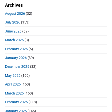
Archives
August 2026
(32)
July 2026
(153)
June 2026
(69)
March 2026
(3)
February 2026
(5)
January 2026
(39)
December 2025
(32)
May 2025
(100)
April 2025
(150)
March 2025
(150)
February 2025
(118)
January 2025
(146)