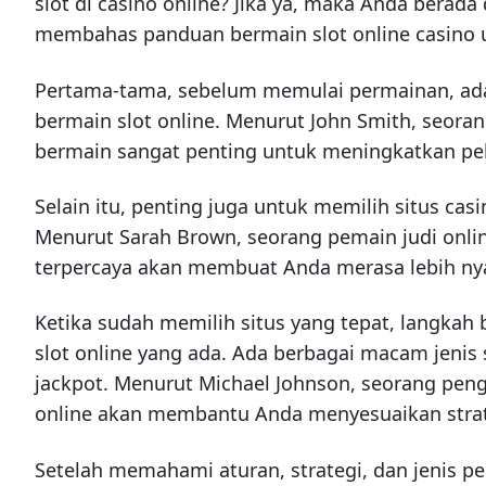
slot di casino online? Jika ya, maka Anda berada 
membahas panduan bermain slot online casino 
Pertama-tama, sebelum memulai permainan, ada
bermain slot online. Menurut John Smith, seoran
bermain sangat penting untuk meningkatkan pe
Selain itu, penting juga untuk memilih situs ca
Menurut Sarah Brown, seorang pemain judi onlin
terpercaya akan membuat Anda merasa lebih n
Ketika sudah memilih situs yang tepat, langkah
slot online yang ada. Ada berbagai macam jenis sl
jackpot. Menurut Michael Johnson, seorang peng
online akan membantu Anda menyesuaikan stra
Setelah memahami aturan, strategi, dan jenis p