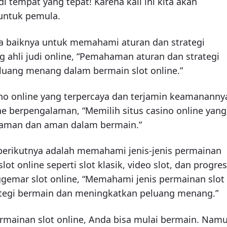
di tempat yang tepat! Karena kali ini kita akan
untuk pemula.
 baiknya untuk memahami aturan dan strategi
g ahli judi online, “Pemahaman aturan dan strategi
luang menang dalam bermain slot online.”
sino online yang terpercaya dan terjamin keamananny
e berpengalaman, “Memilih situs casino online yang
yaman dan aman dalam bermain.”
 berikutnya adalah memahami jenis-jenis permainan
ot online seperti slot klasik, video slot, dan progres
gemar slot online, “Memahami jenis permainan slot
tegi bermain dan meningkatkan peluang menang.”
ermainan slot online, Anda bisa mulai bermain. Nam