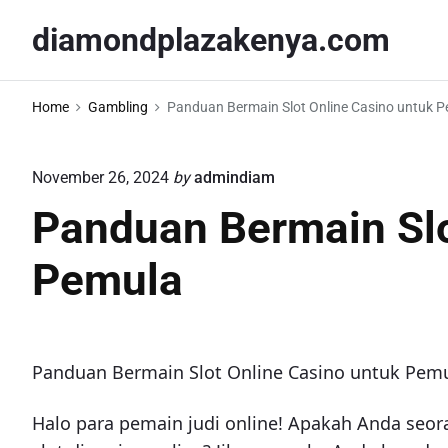
S
diamondplazakenya.com
k
i
p
Home
Gambling
Panduan Bermain Slot Online Casino untuk 
t
o
November 26, 2024
by
admindiam
c
o
Panduan Bermain Slo
n
Pemula
t
e
n
t
Panduan Bermain Slot Online Casino untuk Pem
Halo para pemain judi online! Apakah Anda se