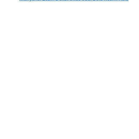
s
r
t
e
n
v
i
a
o
v
u
s
i
p
g
o
s
a
t
t
:
i
o