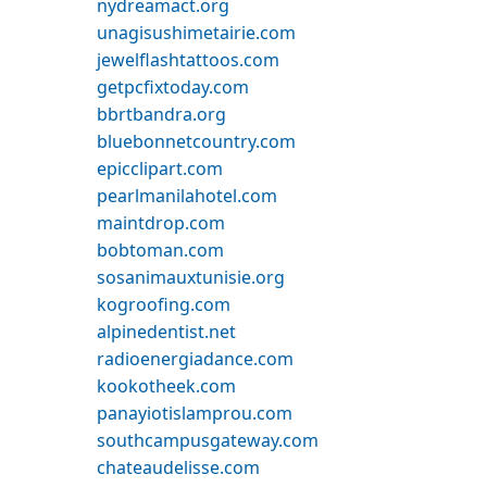
nydreamact.org
unagisushimetairie.com
jewelflashtattoos.com
getpcfixtoday.com
bbrtbandra.org
bluebonnetcountry.com
epicclipart.com
pearlmanilahotel.com
maintdrop.com
bobtoman.com
sosanimauxtunisie.org
kogroofing.com
alpinedentist.net
radioenergiadance.com
kookotheek.com
panayiotislamprou.com
southcampusgateway.com
chateaudelisse.com