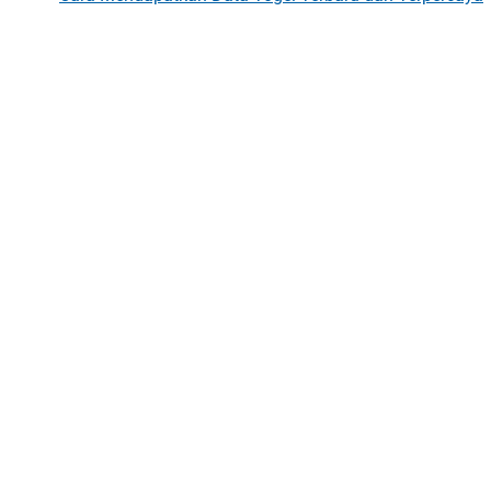
t
t
: