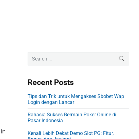
P
S
SEARC
e
r
a
i
r
Recent Posts
m
c
a
h
Tips dan Trik untuk Mengakses Sbobet Wap
r
Login dengan Lancar
f
o
y
Rahasia Sukses Bermain Poker Online di
r
S
Pasar Indonesia
:
i
in
Kenali Lebih Dekat Demo Slot PG: Fitur,