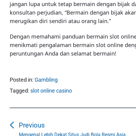
jangan lupa untuk tetap bermain dengan bijak d
konsultan perjudian, “Bermain dengan bijak a
merugikan diri sendiri atau orang lain.”
Dengan memahami panduan bermain slot online 
menikmati pengalaman bermain slot online deng
peruntungan Anda dan selamat bermain!
Posted in:
Gambling
Tagged:
slot online casino
P
o
Previous
Mengenal Lebih Dekat Situs Judi Bola Resmi Asia
P