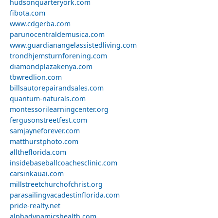
hudsonquarteryork.com
fibota.com
www.cdgerba.com
parunocentraldemusica.com
www.guardianangelassistedliving.com
trondhjemsturnforening.com
diamondplazakenya.com
tbwredlion.com
billsautorepairandsales.com
quantum-naturals.com
montessorilearningcenter.org
fergusonstreetfest.com
samjayneforever.com
matthurstphoto.com
alltheflorida.com
insidebaseballcoachesclinic.com
carsinkauai.com
millstreetchurchofchrist.org
parasailingvacadestinflorida.com
pride-realty.net
alphadynamicshealth.com