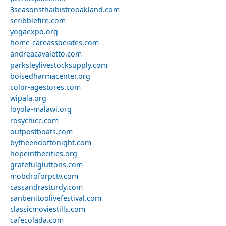
3seasonsthaibistrooakland.com
scribblefire.com
yogaexpo.org
home-careassociates.com
andreacavaletto.com
parksleylivestocksupply.com
boisedharmacenter.org
color-agestores.com
wipala.org
loyola-malawi.org
rosychicc.com
outpostboats.com
bytheendoftonight.com
hopeinthecities.org
gratefulgluttons.com
mobdroforpctv.com
cassandrasturdy.com
sanbenitoolivefestival.com
classicmoviestills.com
cafecolada.com