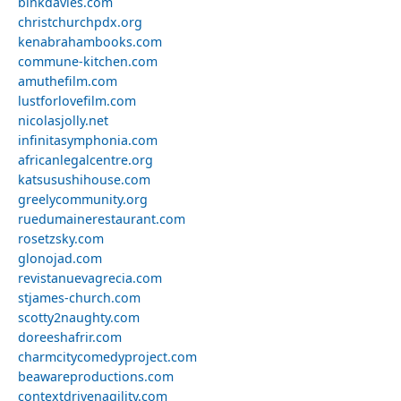
binkdavies.com
christchurchpdx.org
kenabrahambooks.com
commune-kitchen.com
amuthefilm.com
lustforlovefilm.com
nicolasjolly.net
infinitasymphonia.com
africanlegalcentre.org
katsusushihouse.com
greelycommunity.org
ruedumainerestaurant.com
rosetzsky.com
glonojad.com
revistanuevagrecia.com
stjames-church.com
scotty2naughty.com
doreeshafrir.com
charmcitycomedyproject.com
beawareproductions.com
contextdrivenagility.com