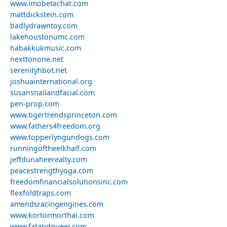
www.imobetachat.com
mattdickstein.com
badlydrawntoy.com
lakehoustonumc.com
habakkukmusic.com
nexttonone.net
serenityhbot.net
joshuainternational.org
susansnailandfacial.com
pen-prop.com
www.tigertrendsprinceton.com
www.fathers4freedom.org
www.topperlyngundogs.com
runningoftheelkhalf.com
jeffdunaheerealty.com
peacestrengthyoga.com
freedomfinancialsolutionsinc.com
flexfoldtraps.com
amendsracingengines.com
www.kortormorthai.com
www.fatandqueer.com