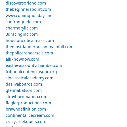
discoversoriano.com
thebeginnerspoint.com
www.comingholidays.net
sanfranguide.com
charmoryllc.com
3dracinginc.com
houstoncriticalmass.com
themostdangerousanimalofall.com
thepolicerehearsals.com
alliknownow.com
eastlewiscountychamber.com
tribunalcontenciosobc.org
sloclassicalacademy.com
dasilvaboards.com
glennabatson.com
strayhornmarina.com
flaglerproductions.com
brawndefinition.com
continentalicecream.com
crazycreekquilts.com