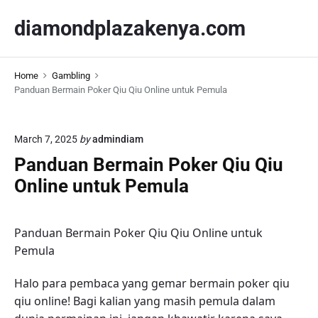
S
diamondplazakenya.com
k
i
p
Home
Gambling
t
Panduan Bermain Poker Qiu Qiu Online untuk Pemula
o
c
o
March 7, 2025
by
admindiam
n
Panduan Bermain Poker Qiu Qiu
t
Online untuk Pemula
e
n
t
Panduan Bermain Poker Qiu Qiu Online untuk
Pemula
Halo para pembaca yang gemar bermain poker qiu
qiu online! Bagi kalian yang masih pemula dalam