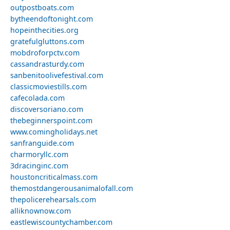
outpostboats.com
bytheendoftonight.com
hopeinthecities.org
gratefulgluttons.com
mobdroforpctv.com
cassandrasturdy.com
sanbenitoolivefestival.com
classicmoviestills.com
cafecolada.com
discoversoriano.com
thebeginnerspoint.com
www.comingholidays.net
sanfranguide.com
charmoryllc.com
3dracinginc.com
houstoncriticalmass.com
themostdangerousanimalofall.com
thepolicerehearsals.com
alliknownow.com
eastlewiscountychamber.com