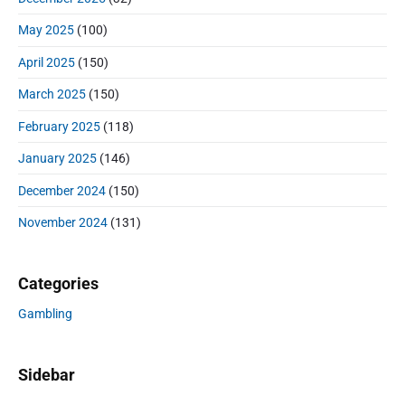
May 2025
(100)
April 2025
(150)
March 2025
(150)
February 2025
(118)
January 2025
(146)
December 2024
(150)
November 2024
(131)
Categories
Gambling
Sidebar