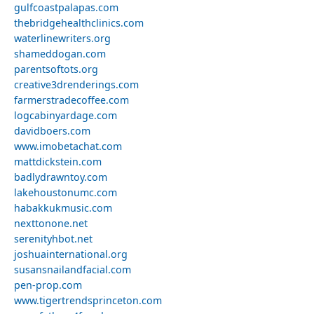
gulfcoastpalapas.com
thebridgehealthclinics.com
waterlinewriters.org
shameddogan.com
parentsoftots.org
creative3drenderings.com
farmerstradecoffee.com
logcabinyardage.com
davidboers.com
www.imobetachat.com
mattdickstein.com
badlydrawntoy.com
lakehoustonumc.com
habakkukmusic.com
nexttonone.net
serenityhbot.net
joshuainternational.org
susansnailandfacial.com
pen-prop.com
www.tigertrendsprinceton.com