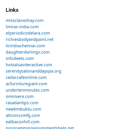
Links
missclaireshay.com
limras-india.com
elperiodicodelara.com
richiesbodyandpaint.net
licindiachennai.com
daughterdarlings.com
infodeets.com
hotsalsainteractive.com
serenitysalonanddayspa.org
cedarcafeonline.com
acfurnituregiant.com
undertenminutes.com
omnivere.com
rasadantips.com
newtimbuktu.com
altronicsmfg.com
eatbaconhill.com
programmingassignmentshelp.net