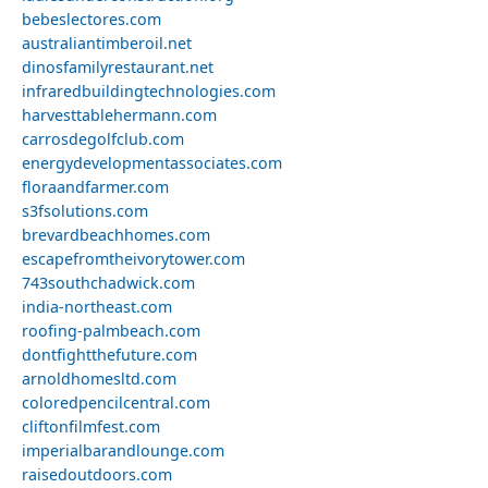
bebeslectores.com
australiantimberoil.net
dinosfamilyrestaurant.net
infraredbuildingtechnologies.com
harvesttablehermann.com
carrosdegolfclub.com
energydevelopmentassociates.com
floraandfarmer.com
s3fsolutions.com
brevardbeachhomes.com
escapefromtheivorytower.com
743southchadwick.com
india-northeast.com
roofing-palmbeach.com
dontfightthefuture.com
arnoldhomesltd.com
coloredpencilcentral.com
cliftonfilmfest.com
imperialbarandlounge.com
raisedoutdoors.com