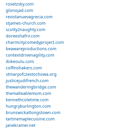
rosetzsky.com
glonojad.com
revistanuevagrecia.com
stjames-church.com
scotty2naughty.com
doreeshafrir.com
charmcitycomedyproject.com
beawareproductions.com
contextdrivenagility.com
ibikeoulu.com
coffinshakers.com
stmaryofczestochowa.org
justicejudifrench.com
thewanderingbridge.com
themalleablemom.com
kennethcoletime.com
hungryburlington.com
brunswickatlongstown.com
tartinemaplecuisine.com
janekramer.net