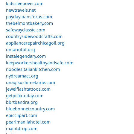
kidssleepover.com
newtravels.net
paydayloansforus.com
thebelmontbakery.com
safewayclassic.com
countrysidewoodcrafts.com
appliancerepairchicagoil.org
ontariotbf.org
instalegendary.com
keepworkershealthyandsafe.com
noodlesitaliankitchen.com
nydreamact.org
unagisushimetairie.com
jewelflashtattoos.com
getpcfixtoday.com
bbrtbandra.org
bluebonnetcountry.com
epicclipart.com
pearlmanilahotel.com
maintdrop.com