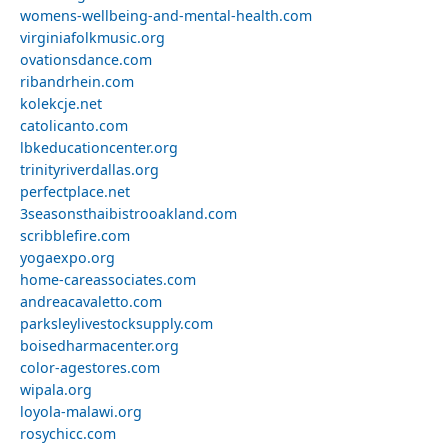
womens-wellbeing-and-mental-health.com
virginiafolkmusic.org
ovationsdance.com
ribandrhein.com
kolekcje.net
catolicanto.com
lbkeducationcenter.org
trinityriverdallas.org
perfectplace.net
3seasonsthaibistrooakland.com
scribblefire.com
yogaexpo.org
home-careassociates.com
andreacavaletto.com
parksleylivestocksupply.com
boisedharmacenter.org
color-agestores.com
wipala.org
loyola-malawi.org
rosychicc.com