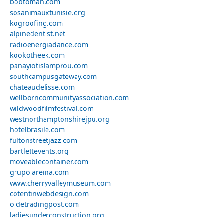
bobtoman.com
sosanimauxtunisie.org
kogroofing.com
alpinedentist.net
radioenergiadance.com
kookotheek.com
panayiotislamprou.com
southcampusgateway.com
chateaudelisse.com
wellborncommunityassociation.com
wildwoodfilmfestival.com
westnorthamptonshirejpu.org
hotelbrasile.com
fultonstreetjazz.com
bartlettevents.org
moveablecontainer.com
grupolareina.com
www.cherryvalleymuseum.com
cotentinwebdesign.com
oldetradingpost.com
ladiesunderconstruction.org