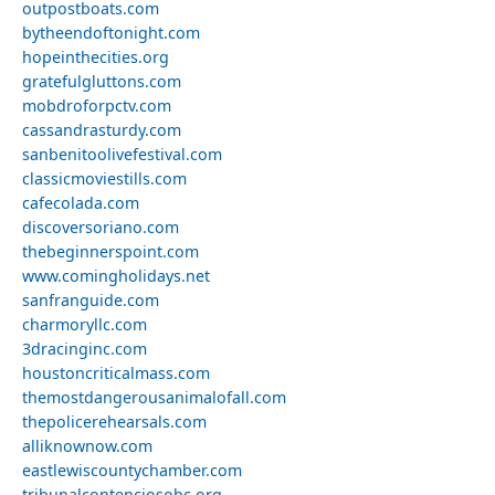
outpostboats.com
bytheendoftonight.com
hopeinthecities.org
gratefulgluttons.com
mobdroforpctv.com
cassandrasturdy.com
sanbenitoolivefestival.com
classicmoviestills.com
cafecolada.com
discoversoriano.com
thebeginnerspoint.com
www.comingholidays.net
sanfranguide.com
charmoryllc.com
3dracinginc.com
houstoncriticalmass.com
themostdangerousanimalofall.com
thepolicerehearsals.com
alliknownow.com
eastlewiscountychamber.com
tribunalcontenciosobc.org