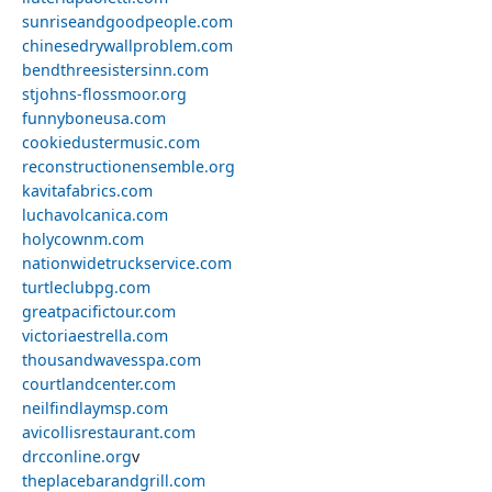
sunriseandgoodpeople.com
chinesedrywallproblem.com
bendthreesistersinn.com
stjohns-flossmoor.org
funnyboneusa.com
cookiedustermusic.com
reconstructionensemble.org
kavitafabrics.com
luchavolcanica.com
holycownm.com
nationwidetruckservice.com
turtleclubpg.com
greatpacifictour.com
victoriaestrella.com
thousandwavesspa.com
courtlandcenter.com
neilfindlaymsp.com
avicollisrestaurant.com
drcconline.org
v
theplacebarandgrill.com