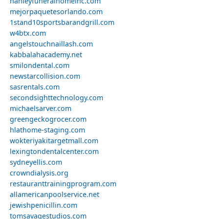
hanleyfuneralhomeinc.com
mejorpaquetesorlando.com
1stand10sportsbarandgrill.com
w4btx.com
angelstouchnaillash.com
kabbalahacademy.net
smilondental.com
newstarcollision.com
sasrentals.com
secondsighttechnology.com
michaelsarver.com
greengeckogrocer.com
hlathome-staging.com
wokteriyakitargetmall.com
lexingtondentalcenter.com
sydneyellis.com
crowndialysis.org
restauranttrainingprogram.com
allamericanpoolservice.net
jewishpenicillin.com
tomsavagestudios.com