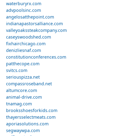
waterburyrx.com
advpoolsinc.com
angelosatthepoint.com
indianapastorsalliance.com
valleyoakssteakcompany.com
caseyswoodshed.com
fixhairchicago.com
denizliesnaf.com
constitutionconferences.com
patthecope.com
svitcs.com
seriouspizza.net
compassroseband.net
altumcore.com
animal-drive.com
tnamag.com
brooksshoesforkids.com
thayersselectmeats.com
aporiasolutions.com
segwaywpa.com