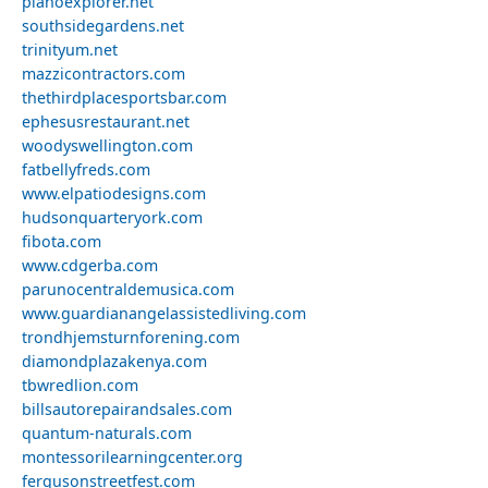
pianoexplorer.net
southsidegardens.net
trinityum.net
mazzicontractors.com
thethirdplacesportsbar.com
ephesusrestaurant.net
woodyswellington.com
fatbellyfreds.com
www.elpatiodesigns.com
hudsonquarteryork.com
fibota.com
www.cdgerba.com
parunocentraldemusica.com
www.guardianangelassistedliving.com
trondhjemsturnforening.com
diamondplazakenya.com
tbwredlion.com
billsautorepairandsales.com
quantum-naturals.com
montessorilearningcenter.org
fergusonstreetfest.com