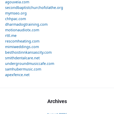
agouveia.com
secondbaptistchurchofolathe.org
mymseo.org
chhpac.com
dharmadogtraining.com
motionaudiotx.com
rttl.me
rescomheating.com
mimiweddings.com
besthostinnkansascity.com
smithdentalcare.net
undergroundmusiccafe.com
samhubermusic.com
apexfence.net
Archives