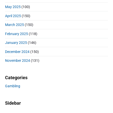
May 2025
(100)
April 2025
(150)
March 2025
(150)
February 2025
(118)
January 2025
(146)
December 2024
(150)
November 2024
(131)
Categories
Gambling
Sidebar