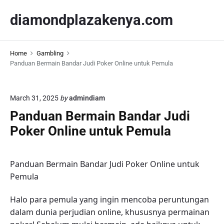
S
diamondplazakenya.com
k
i
p
Home
Gambling
t
Panduan Bermain Bandar Judi Poker Online untuk Pemula
o
c
o
March 31, 2025
by
admindiam
n
Panduan Bermain Bandar Judi
t
Poker Online untuk Pemula
e
n
t
Panduan Bermain Bandar Judi Poker Online untuk
Pemula
Halo para pemula yang ingin mencoba peruntungan
dalam dunia perjudian online, khususnya permainan