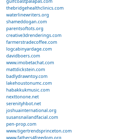
gulfcoastpalapas.com
thebridgehealthclinics.com
waterlinewriters.org
shameddogan.com
parentsoftots.org
creative3drenderings.com
farmerstradecoffee.com
logcabinyardage.com
davidboers.com
www.imobetachat.com
mattdickstein.com
badlydrawntoy.com
lakehoustonumc.com
habakkukmusic.com
nexttonone.net
serenityhbot.net
joshuainternational.org
susansnailandfacial.com
pen-prop.com
www.tigertrendsprinceton.com
www.fathers4freedom.org