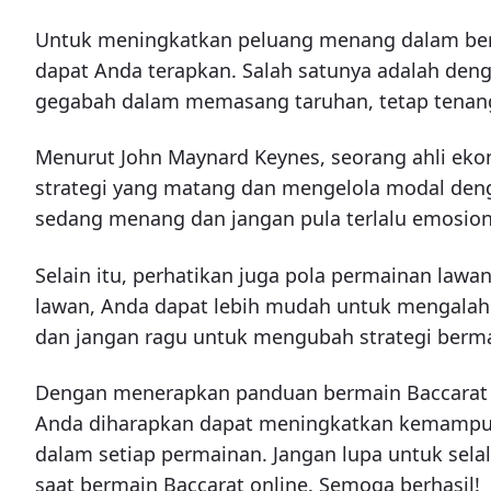
Untuk meningkatkan peluang menang dalam berma
dapat Anda terapkan. Salah satunya adalah den
gegabah dalam memasang taruhan, tetap tenang
Menurut John Maynard Keynes, seorang ahli eko
strategi yang matang dan mengelola modal dengan
sedang menang dan jangan pula terlalu emosion
Selain itu, perhatikan juga pola permainan law
lawan, Anda dapat lebih mudah untuk mengalah
dan jangan ragu untuk mengubah strategi bermai
Dengan menerapkan panduan bermain Baccarat on
Anda diharapkan dapat meningkatkan kemamp
dalam setiap permainan. Jangan lupa untuk sel
saat bermain Baccarat online. Semoga berhasil!