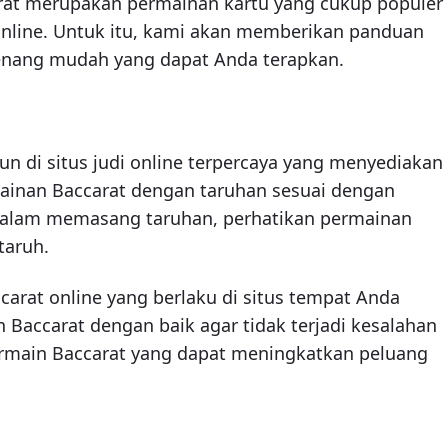
rat merupakan permainan kartu yang cukup populer 
online. Untuk itu, kami akan memberikan panduan
 menang mudah yang dapat Anda terapkan.
n di situs judi online terpercaya yang menyediakan
rmainan Baccarat dengan taruhan sesuai dengan
dalam memasang taruhan, perhatikan permainan
taruh.
ccarat online yang berlaku di situs tempat Anda
Baccarat dengan baik agar tidak terjadi kesalahan
i bermain Baccarat yang dapat meningkatkan peluang