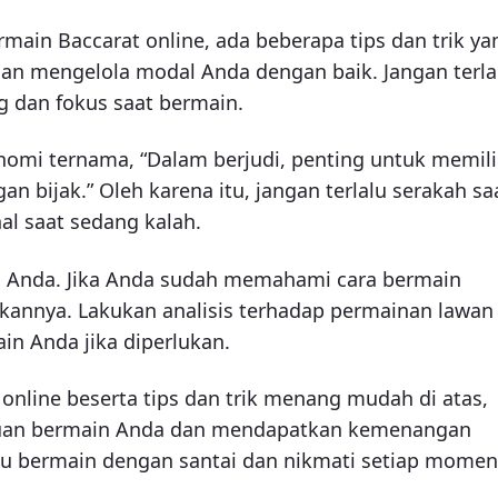
in Baccarat online, ada beberapa tips dan trik ya
gan mengelola modal Anda dengan baik. Jangan terla
 dan fokus saat bermain.
nomi ternama, “Dalam berjudi, penting untuk memili
 bijak.” Oleh karena itu, jangan terlalu serakah sa
al saat sedang kalah.
an Anda. Jika Anda sudah memahami cara bermain
kannya. Lakukan analisis terhadap permainan lawan
n Anda jika diperlukan.
line beserta tips dan trik menang mudah di atas,
uan bermain Anda dan mendapatkan kemenangan
alu bermain dengan santai dan nikmati setiap momen