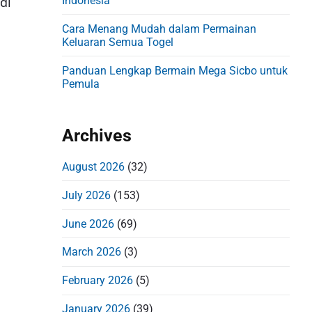
d
Indonesia
di
e
Cara Menang Mudah dalam Permainan
b
Keluaran Semua Togel
a
Panduan Lengkap Bermain Mega Sicbo untuk
r
Pemula
Archives
August 2026
(32)
July 2026
(153)
June 2026
(69)
March 2026
(3)
February 2026
(5)
January 2026
(39)