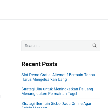
P
S
SEARC
e
r
a
i
r
Recent Posts
m
c
a
h
Slot Demo Gratis: Alternatif Bermain Tanpa
r
Harus Mengeluarkan Uang
f
o
y
Strategi Jitu untuk Meningkatkan Peluang
r
S
Menang dalam Permainan Togel
l
:
i
Strategi Bermain Sicbo Dadu Online Agar