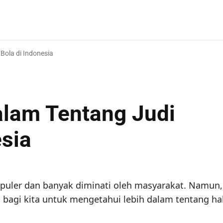
Bola di Indonesia
alam Tentang Judi
esia
populer dan banyak diminati oleh masyarakat. Namun,
g bagi kita untuk mengetahui lebih dalam tentang ha