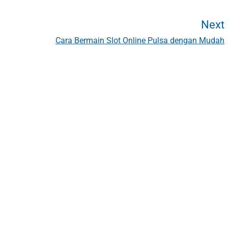
Next
Cara Bermain Slot Online Pulsa dengan Mudah
t
t
: