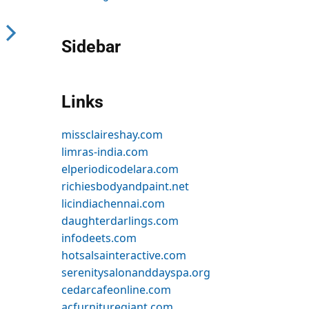
Sidebar
N
e
x
Links
missclaireshay.com
p
limras-india.com
o
elperiodicodelara.com
s
richiesbodyandpaint.net
licindiachennai.com
daughterdarlings.com
infodeets.com
hotsalsainteractive.com
serenitysalonanddayspa.org
cedarcafeonline.com
acfurnituregiant.com