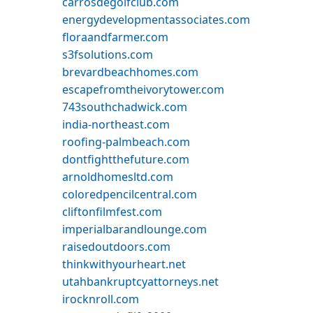
carrosdegolfclub.com
energydevelopmentassociates.com
floraandfarmer.com
s3fsolutions.com
brevardbeachhomes.com
escapefromtheivorytower.com
743southchadwick.com
india-northeast.com
roofing-palmbeach.com
dontfightthefuture.com
arnoldhomesltd.com
coloredpencilcentral.com
cliftonfilmfest.com
imperialbarandlounge.com
raisedoutdoors.com
thinkwithyourheart.net
utahbankruptcyattorneys.net
irocknroll.com