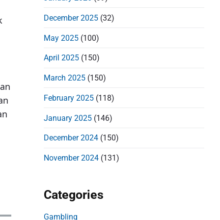
December 2025
(32)
k
May 2025
(100)
April 2025
(150)
March 2025
(150)
nan
February 2025
(118)
dan
an
January 2025
(146)
December 2024
(150)
November 2024
(131)
Categories
Gambling