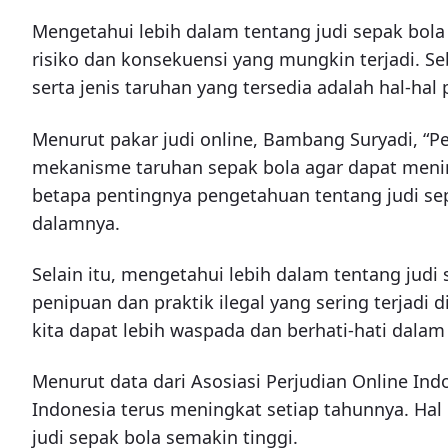
Mengetahui lebih dalam tentang judi sepak bol
risiko dan konsekuensi yang mungkin terjadi. S
serta jenis taruhan yang tersedia adalah hal-hal
Menurut pakar judi online, Bambang Suryadi, “
mekanisme taruhan sepak bola agar dapat meni
betapa pentingnya pengetahuan tentang judi se
dalamnya.
Selain itu, mengetahui lebih dalam tentang jud
penipuan dan praktik ilegal yang sering terjadi
kita dapat lebih waspada dan berhati-hati dalam
Menurut data dari Asosiasi Perjudian Online Ind
Indonesia terus meningkat setiap tahunnya. Ha
judi sepak bola semakin tinggi.