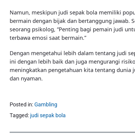
Namun, meskipun judi sepak bola memiliki popula
bermain dengan bijak dan bertanggung jawab. S
seorang psikolog, “Penting bagi pemain judi untu
terbawa emosi saat bermain.”
Dengan mengetahui lebih dalam tentang judi sep
ini dengan lebih baik dan juga mengurangi risiko 
meningkatkan pengetahuan kita tentang dunia j
dan nyaman.
Posted in:
Gambling
Tagged:
judi sepak bola