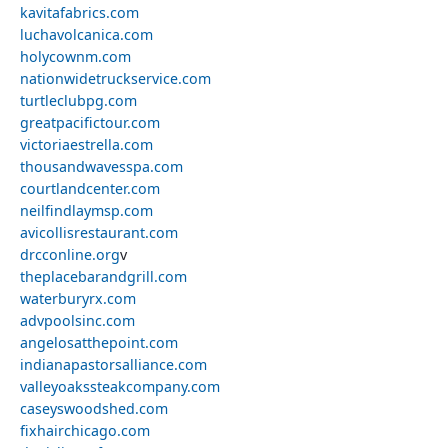
kavitafabrics.com
luchavolcanica.com
holycownm.com
nationwidetruckservice.com
turtleclubpg.com
greatpacifictour.com
victoriaestrella.com
thousandwavesspa.com
courtlandcenter.com
neilfindlaymsp.com
avicollisrestaurant.com
drcconline.org
v
theplacebarandgrill.com
waterburyrx.com
advpoolsinc.com
angelosatthepoint.com
indianapastorsalliance.com
valleyoakssteakcompany.com
caseyswoodshed.com
fixhairchicago.com