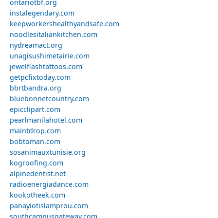
ontariotbf.org
instalegendary.com
keepworkershealthyandsafe.com
noodlesitaliankitchen.com
nydreamact.org
unagisushimetairie.com
jewelflashtattoos.com
getpcfixtoday.com
bbrtbandra.org
bluebonnetcountry.com
epicclipart.com
pearlmanilahotel.com
maintdrop.com
bobtoman.com
sosanimauxtunisie.org
kogroofing.com
alpinedentist.net
radioenergiadance.com
kookotheek.com
panayiotislamprou.com
southcampusgateway.com