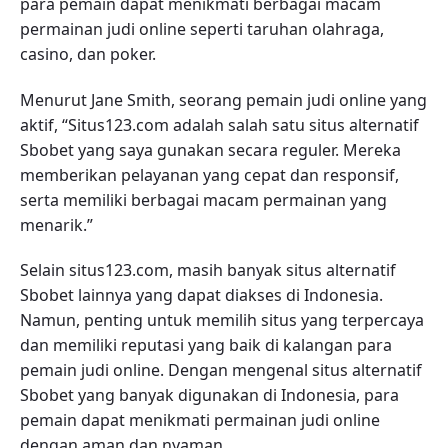
para pemain dapat menikmati berbagai macam
permainan judi online seperti taruhan olahraga,
casino, dan poker.
Menurut Jane Smith, seorang pemain judi online yang
aktif, “Situs123.com adalah salah satu situs alternatif
Sbobet yang saya gunakan secara reguler. Mereka
memberikan pelayanan yang cepat dan responsif,
serta memiliki berbagai macam permainan yang
menarik.”
Selain situs123.com, masih banyak situs alternatif
Sbobet lainnya yang dapat diakses di Indonesia.
Namun, penting untuk memilih situs yang terpercaya
dan memiliki reputasi yang baik di kalangan para
pemain judi online. Dengan mengenal situs alternatif
Sbobet yang banyak digunakan di Indonesia, para
pemain dapat menikmati permainan judi online
dengan aman dan nyaman.