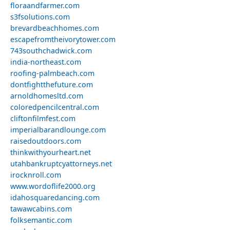
floraandfarmer.com
s3fsolutions.com
brevardbeachhomes.com
escapefromtheivorytower.com
743southchadwick.com
india-northeast.com
roofing-palmbeach.com
dontfightthefuture.com
arnoldhomesltd.com
coloredpencilcentral.com
cliftonfilmfest.com
imperialbarandlounge.com
raisedoutdoors.com
thinkwithyourheart.net
utahbankruptcyattorneys.net
irocknroll.com
www.wordoflife2000.org
idahosquaredancing.com
tawawcabins.com
folksemantic.com