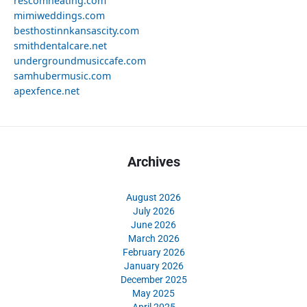
rescomheating.com
mimiweddings.com
besthostinnkansascity.com
smithdentalcare.net
undergroundmusiccafe.com
samhubermusic.com
apexfence.net
Archives
August 2026
July 2026
June 2026
March 2026
February 2026
January 2026
December 2025
May 2025