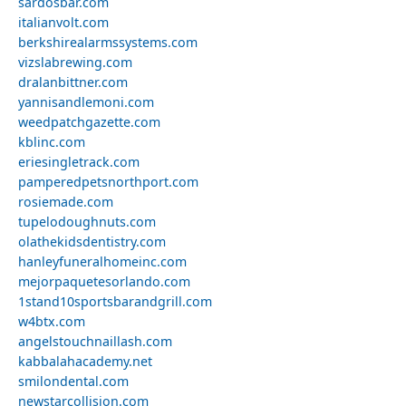
sardosbar.com
italianvolt.com
berkshirealarmssystems.com
vizslabrewing.com
dralanbittner.com
yannisandlemoni.com
weedpatchgazette.com
kblinc.com
eriesingletrack.com
pamperedpetsnorthport.com
rosiemade.com
tupelodoughnuts.com
olathekidsdentistry.com
hanleyfuneralhomeinc.com
mejorpaquetesorlando.com
1stand10sportsbarandgrill.com
w4btx.com
angelstouchnaillash.com
kabbalahacademy.net
smilondental.com
newstarcollision.com