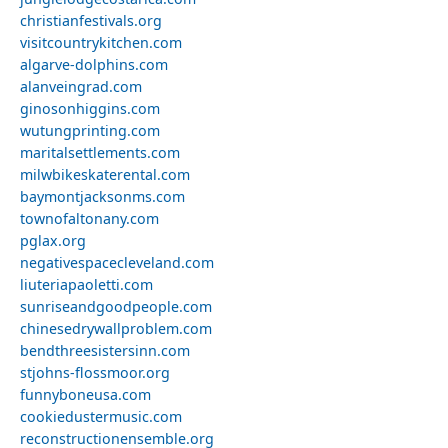
christianfestivals.org
visitcountrykitchen.com
algarve-dolphins.com
alanveingrad.com
ginosonhiggins.com
wutungprinting.com
maritalsettlements.com
milwbikeskaterental.com
baymontjacksonms.com
townofaltonany.com
pglax.org
negativespacecleveland.com
liuteriapaoletti.com
sunriseandgoodpeople.com
chinesedrywallproblem.com
bendthreesistersinn.com
stjohns-flossmoor.org
funnyboneusa.com
cookiedustermusic.com
reconstructionensemble.org