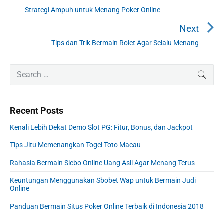
t
Strategi Ampuh untuk Menang Poker Online
P
n
r
Next
a
e
Tips dan Trik Bermain Rolet Agar Selalu Menang
N
v
v
e
i
i
P
x
S
SEAR
o
g
r
e
t
u
a
i
a
p
s
m
t
r
o
Recent Posts
a
p
c
i
s
r
o
h
Kenali Lebih Dekat Demo Slot PG: Fitur, Bonus, dan Jackpot
o
y
t
f
s
S
n
:
Tips Jitu Memenangkan Togel Toto Macau
o
t
i
r
:
d
Rahasia Bermain Sicbo Online Uang Asli Agar Menang Terus
:
e
Keuntungan Menggunakan Sbobet Wap untuk Bermain Judi
b
Online
a
r
Panduan Bermain Situs Poker Online Terbaik di Indonesia 2018