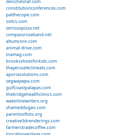
denizliesnaf.com
constitutionconferences.com
patthecope.com
svitcs.com
seriouspizza.net
compassroseband.net
altumcore.com
animal-drive.com
tnamag.com
brooksshoesforkids.com
thayersselectmeats.com
aporiasolutions.com
segwaywpa.com
gulfcoastpalapas.com
thebridgehealthclinics.com
waterlinewriters.org
shameddogan.com
parentsoftots.org
creative3drenderings.com
farmerstradecoffee.com
logcabinyardage.com