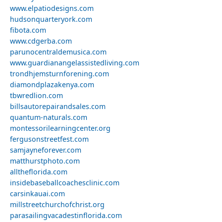
www.elpatiodesigns.com
hudsonquarteryork.com
fibota.com
www.cdgerba.com
parunocentraldemusica.com
www.guardianangelassistedliving.com
trondhjemsturnforening.com
diamondplazakenya.com
tbwredlion.com
billsautorepairandsales.com
quantum-naturals.com
montessorilearningcenter.org
fergusonstreetfest.com
samjayneforever.com
matthurstphoto.com
alltheflorida.com
insidebaseballcoachesclinic.com
carsinkauai.com
millstreetchurchofchrist.org
parasailingvacadestinflorida.com