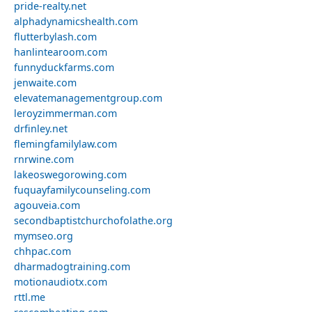
pride-realty.net
alphadynamicshealth.com
flutterbylash.com
hanlintearoom.com
funnyduckfarms.com
jenwaite.com
elevatemanagementgroup.com
leroyzimmerman.com
drfinley.net
flemingfamilylaw.com
rnrwine.com
lakeoswegorowing.com
fuquayfamilycounseling.com
agouveia.com
secondbaptistchurchofolathe.org
mymseo.org
chhpac.com
dharmadogtraining.com
motionaudiotx.com
rttl.me